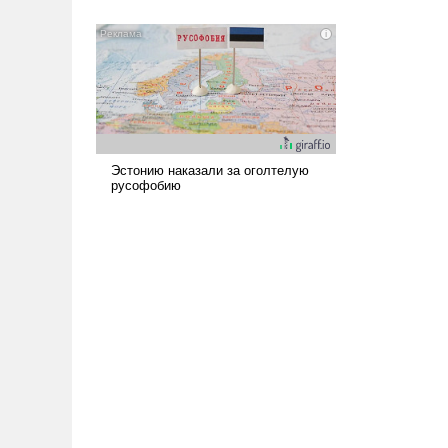
всерьез обсуждаемой идеей.