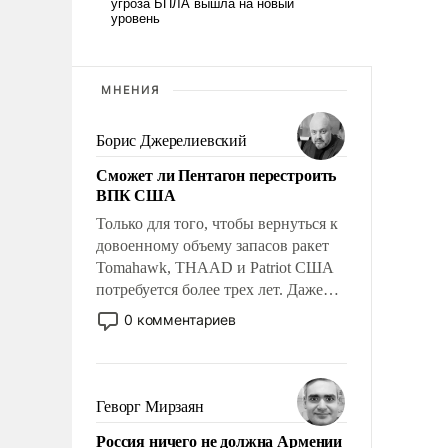
МНЕНИЯ
Борис Джерелиевский
Сможет ли Пентагон перестроить
ВПК США
Только для того, чтобы вернуться к
довоенному объему запасов ракет
Tomahawk, THAAD и Patriot США
потребуется более трех лет. Даже
небольшая война с Ираном
0 комментариев
опустошила американские
арсеналы. Сложившаяся ситуация
означает многолетний период
уязвимости США, например, перед
Геворг Мирзаян
Китаем.
Россия ничего не должна Армении