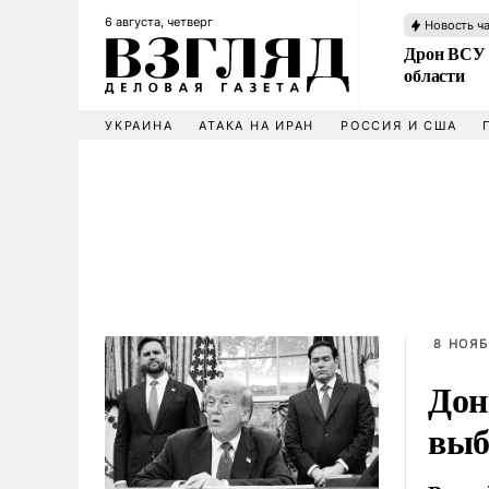
6 августа, четверг
Новость ч
Дрон ВСУ 
области
УКРАИНА
АТАКА НА ИРАН
РОССИЯ И США
8 НОЯБ
Дон
вы