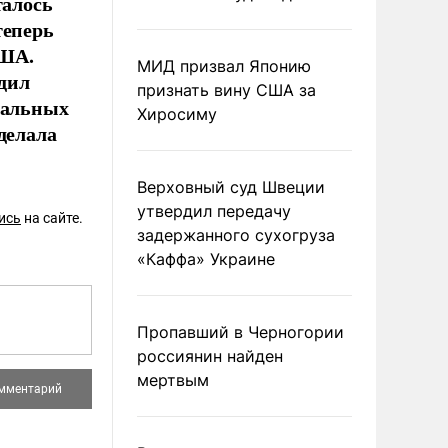
талось
теперь
США.
МИД призвал Японию
дил
признать вину США за
нальных
Хиросиму
делала
Верховный суд Швеции
утвердил передачу
ись
на сайте.
задержанного сухогруза
«Каффа» Украине
Пропавший в Черногории
россиянин найден
мертвым