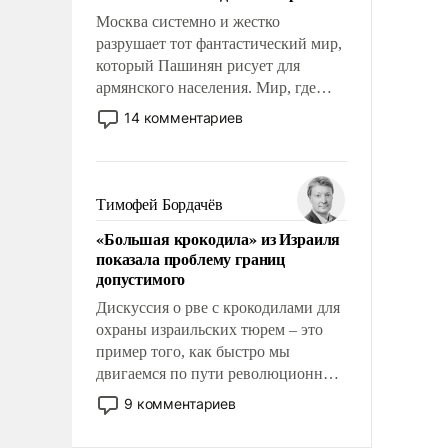
Москва системно и жестко
разрушает тот фантастический мир,
который Пашинян рисует для
армянского населения. Мир, где
этому населению все должны
14 комментариев
просто по определению, где его
политические прожекты будут
беспрекословно оплачиваться за
счет российских
Тимофей Бордачёв
налогоплательщиков и где за свои
«Большая крокодила» из Израиля
поступки не нужно отвечать.
показала проблему границ
допустимого
Дискуссия о рве с крокодилами для
охраны израильских тюрем – это
пример того, как быстро мы
двигаемся по пути революционных
изменений. То, что несколько лет
9 комментариев
назад было образом для
псевдонаучной фантастики, стало