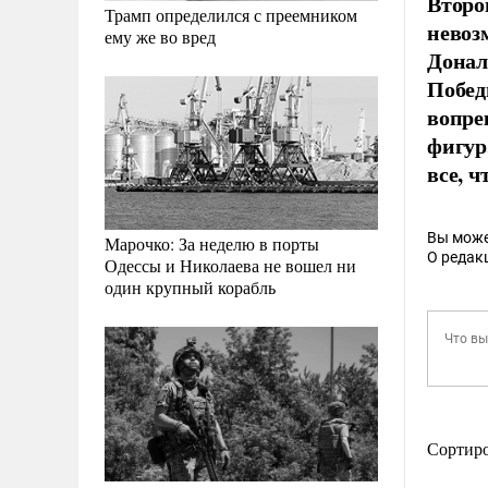
Второ
Трамп определился с преемником
невоз
ему же во вред
Донал
Побед
вопре
фигур
все, ч
Вы може
Марочко: За неделю в порты
О редак
Одессы и Николаева не вошел ни
один крупный корабль
Сортир