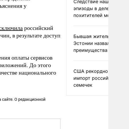
Следствие нашло новы
ъяснения у
эпизоды в деле
похитителей москвичек
сключила
российский
ин, в результате доступ
Бывшая жительница
Эстонии назвала главн
преимущества России
ения оплаты сервисов
риложений. До этого
США рекордно нарасти
ачестве национального
импорт российских
семечек
 сайте. О редакционной