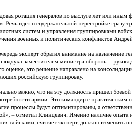
ядовая ротация генералов по выслуге лет или иным
м. Речь идет о содержательной перестройке сразу т
пилотных систем и управления группировками войск»
учения военных и политических конфликтов Андре
очередь эксперт обратил внимание на назначение г
олодчука заместителем министра обороны – руково
его оценке, это решение направлено на консолидаци
ающих российскую группировку.
ально важно, что на эту должность пришел боевой
потребности армии. Это командир с практическим о
гие процессы будут оптимизированы, а ответственн
кой», – отметил Клинцевич. Именно наличие опыта 
ния войсками, считает эксперт, должно изменить п