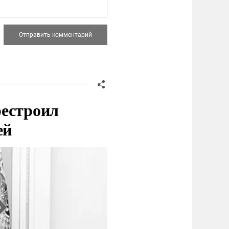
рестроил
ей