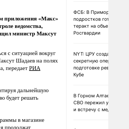
ФСБ: В Приморье трое
ем приложения «Макс»
подростков готовили
троле ведомства,
теракт на объекте
общил министр Максут
Росгвардии
ся с ситуацией вокруг
NYT: ЦРУ создало
Максут Шадаев на полях
секретную опергруппу 
а, передает
РИА
подготовке революции 
Кубе
ментируя дальнейшую
В Горном Алтае участн
во будет решать
СВО пережил удар мол
и встречу с медведем
граммы в магазине
ия продолжат