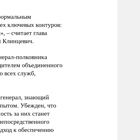
 формальным
рех ключевых контуров:
, – считает глава
й Клинцевич.
енерал-полковника
дителем объединенного
ю всех служб,
 генерал, знающий
пытом. Убежден, что
ость за них станет
непосредственного
одход к обеспечению