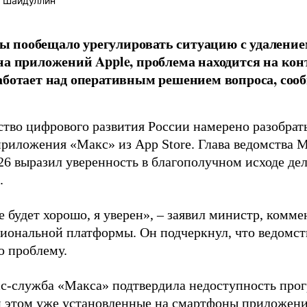
 Шайдуллин
 пообещало урегулировать ситуацию с удалени
на приложений Apple, проблема находится на кон
аботает над оперативным решением вопроса, со
тво цифрового развития России намерено разобрать
приложения «Макс» из App Store. Глава ведомства 
 выразил уверенность в благополучном исходе дел
.
се будет хорошо, я уверен», – заявил министр, ком
циональной платформы. Он подчеркнул, что ведомст
 проблему.
сс-служба «Макса» подтвердила недоступность про
и этом уже установленные на смартфоны приложен