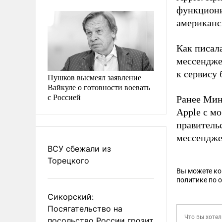
функциони
американс
Как писал
мессенджер
к сервису 
Пушков высмеял заявление
Вайкуле о готовности воевать
с Россией
Ранее Ми
Apple с м
правитель
мессендже
ВСУ сбежали из
Торецкого
Вы можете к
политике по 
Сикорский:
Посягательство на
посольство России грозит