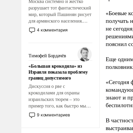
Москва системно и жестко
разрушает тот фантастический
«Боевые к
мир, который Пашинян рисует
получать н
для армянского населения.
Мир, где этому населению все
не сегодня
4 комментария
должны просто по
решениями
определению, где его
пояснил с
политические прожекты будут
беспрекословно оплачиваться
Тимофей Бордачёв
Еще одним
за счет российских
«Большая крокодила» из
полковник
налогоплательщиков и где за
Израиля показала проблему
свои поступки не нужно
границ допустимого
отвечать.
«Сегодня 
Дискуссия о рве с
командующ
крокодилами для охраны
знают и п
израильских тюрем – это
беспилотны
пример того, как быстро мы
двигаемся по пути
9 комментариев
революционных изменений.
В частнос
То, что несколько лет назад
выстраива
было образом для