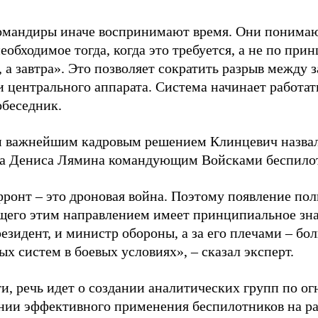
омандиры иначе воспринимают время. Они понимаю
еобходимое тогда, когда это требуется, а не по при
, а завтра». Это позволяет сократить разрыв между
 центрального аппарата. Система начинает работать
обеседник.
 важнейшим кадровым решением Клинцевич назвал 
а Дениса Лямина командующим Войсками беспилот
фронт – это дроновая война. Поэтому появление по
его этим направлением имеет принципиальное зн
резидент, и министр обороны, а за его плечами – б
х систем в боевых условиях», – сказал эксперт.
ти, речь идет о создании аналитических групп по 
нии эффективного применения беспилотников на р