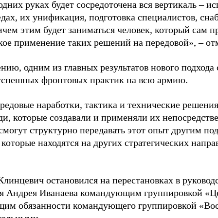
одних руках будет сосредоточена вся вертикаль – и
едах, их унификация, подготовка специалистов, сн
ичем этим будет заниматься человек, который сам п
кое применение таких решений на передовой», – от
нию, одним из главных результатов нового подхода
успешных фронтовых практик на всю армию.
редовые наработки, тактика и технические решения
ди, которые создавали и применяли их непосредстве
смогут структурно передавать этот опыт другим по
 которые находятся на других стратегических напра
Клинцевич остановился на перестановках в руководс
я Андрея Иванаева командующим группировкой «Це
им обязанности командующего группировкой «Вос