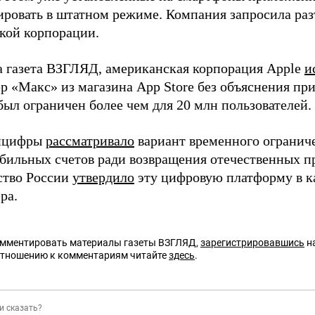
ровать в штатном режиме. Компания запросила раз
кой корпорации.
а газета ВЗГЛЯД, американская корпорация Apple
и
 «Макс» из магазина App Store без объяснения прич
был ограничен более чем для 20 млн пользователей.
нцифры
рассматривало
вариант временного огранич
обильных счетов ради возвращения отечественных п
ство России
утвердило
эту цифровую платформу в к
ра.
омментировать материалы газеты ВЗГЛЯД,
зарегистрировавшись
на
отношению к комментариям читайте
здесь
.