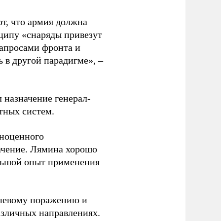
т, что армия должна
нципу «снаряды привезут
 запросами фронта и
 в другой парадигме», –
назначение генерал-
ных систем.
лноценного
ачение. Лямина хорошо
ольшой опыт применения
огневому поражению и
азличных направлениях.