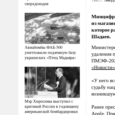
Tекст:
Тимур
сверхдоходов
Минцифры
из магази
которое р
Шадаев.
Авиабомбы ФАБ-500
Министерс
уничтожили подземную базу
удаления 
украинских «Птиц Мадьяра»
ПМЭФ-2026
«Новости»
«У него в
судьбу на
возникшую
Мэр Хиросимы выступил с
критикой России в годовщину
Ранее пре
американской бомбардировки
Apple. Пр