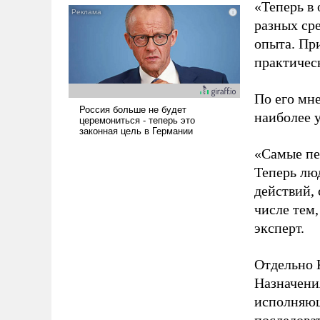
«Теперь в 
псевдонаучной фантастики,
разных ср
стало всерьез обсуждаемой
опыта. Пр
идеей.
практичес
По его мне
наиболее 
«Самые пе
Теперь лю
действий, 
числе тем,
эксперт.
Отдельно 
Назначени
исполняющ