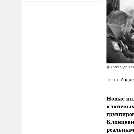
@ Александр Ка
Tекст:
Андре
Новые наз
ключевых 
группиров
Клинцевич
реальным