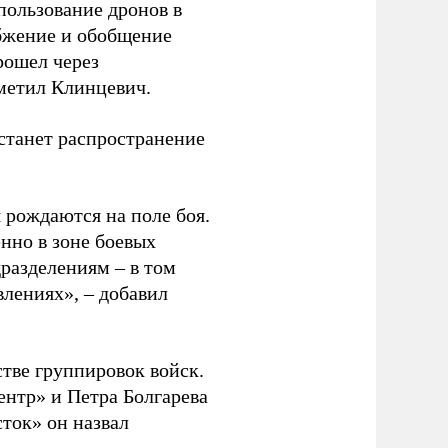
спользование дронов в
абжение и обобщение
рошел через
метил Клинцевич.
 станет распространение
 рождаются на поле боя.
нно в зоне боевых
дразделениям – в том
влениях», – добавил
тве группировок войск.
нтр» и Петра Болгарева
ток» он назвал