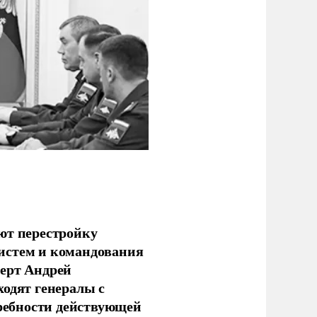
ют перестройку
истем и командования
перт Андрей
ходят генералы с
ребности действующей