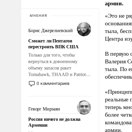
армии.
«Это не р
МНЕНИЯ
основания
тыла, бес
Борис Джерелиевский
Центра из
Сможет ли Пентагон
перестроить ВПК США
В первую 
Только для того, чтобы
Валерия С
вернуться к довоенному
объему запасов ракет
тыла. По 
Tomahawk, THAAD и Patriot
обеспечив
США потребуется более трех
0 комментариев
лет. Даже небольшая война с
«Принципи
Ираном опустошила
реальные 
американские арсеналы.
теперь мно
Сложившаяся ситуация
Геворг Мирзаян
означает многолетний период
более чет
Россия ничего не должна
уязвимости США, например,
командова
Армении
перед Китаем.
армии.