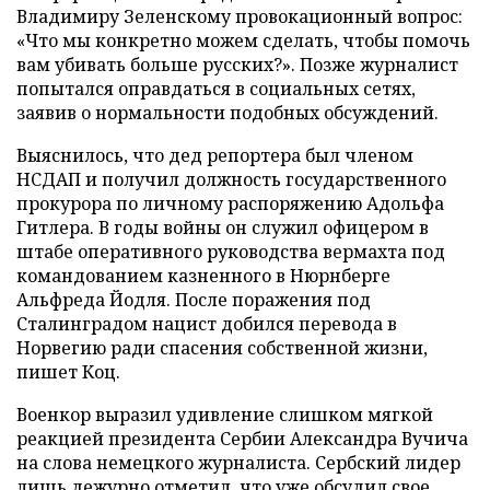
Владимиру Зеленскому провокационный вопрос:
«Что мы конкретно можем сделать, чтобы помочь
вам убивать больше русских?». Позже журналист
попытался оправдаться в социальных сетях,
заявив о нормальности подобных обсуждений.
Выяснилось, что дед репортера был членом
НСДАП и получил должность государственного
прокурора по личному распоряжению Адольфа
Гитлера. В годы войны он служил офицером в
штабе оперативного руководства вермахта под
командованием казненного в Нюрнберге
Альфреда Йодля. После поражения под
Сталинградом нацист добился перевода в
Норвегию ради спасения собственной жизни,
пишет Коц.
Военкор выразил удивление слишком мягкой
реакцией президента Сербии Александра Вучича
на слова немецкого журналиста. Сербский лидер
лишь дежурно отметил, что уже обсудил свое