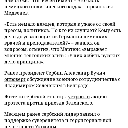
нам отомстить. Ресентимент – это часть
немецкого политического кода», – продолжил
Медведев.
«Есть немало немцев, которые в ужасе от своей
прессы, политиков. Но кто их слушает? Кому есть
дело до уезжающих из Германии немецких
врачей и преподавателей?» – задался он
вопросом, отметив, что Мартенс «выражает
мнение тевтонских элит»: «У них добить русских –
дело принципа».
Ранее президент Сербии Александр Вучич
опроверг
обсуждение военного сотрудничества с
Владимиром Зеленским в Белграде.
Жители сербской столицы
устроили
акцию
протеста против приезда Зеленского.
Месяцем ранее сербский лидер
заявил
о
поддержке суверенитета и территориальной
целостности Украины.