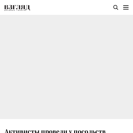
Активисты провели у посольств