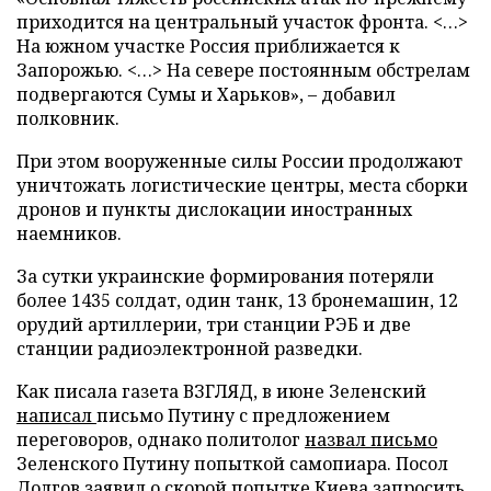
приходится на центральный участок фронта. <…>
На южном участке Россия приближается к
Запорожью. <…> На севере постоянным обстрелам
подвергаются Сумы и Харьков», – добавил
полковник.
При этом вооруженные силы России продолжают
уничтожать логистические центры, места сборки
дронов и пункты дислокации иностранных
наемников.
За сутки украинские формирования потеряли
более 1435 солдат, один танк, 13 бронемашин, 12
орудий артиллерии, три станции РЭБ и две
станции радиоэлектронной разведки.
Как писала газета ВЗГЛЯД, в июне Зеленский
написал
письмо Путину с предложением
переговоров, однако политолог
назвал письмо
Зеленского Путину попыткой самопиара. Посол
Долгов
заявил
о скорой попытке Киева запросить