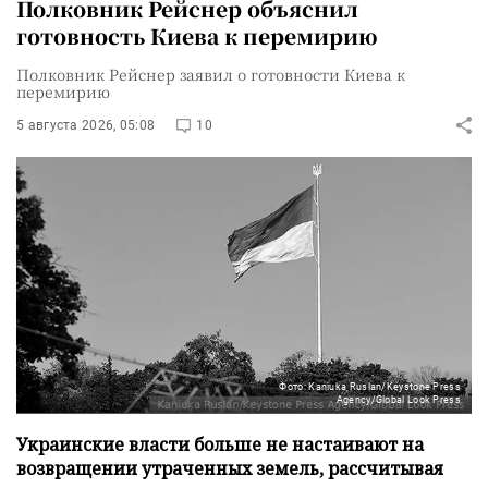
Полковник Рейснер объяснил
готовность Киева к перемирию
Полковник Рейснер заявил о готовности Киева к
перемирию
5 августа 2026, 05:08
10
Фото: Kaniuka Ruslan/Keystone Press
Agency/Global Look Press
Украинские власти больше не настаивают на
возвращении утраченных земель, рассчитывая