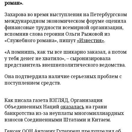
роман».
Захарова во время выступления на Петербургском
международном экономическом форуме оценила
финансовые трудности всемирной организации,
вспомнив слова героини Ольги Рыжовой из
«Служебного романа», пишут
«Известия»
.
«А помнишь, как ты все шикарно заказал, а потом
у тебя денег не хватило», – сыронизировала
представитель внешнеполитического ведомства.
Она подтвердила наличие серьезных проблем с
поступлением средств.
Как писала газета ВЗГЛЯД, Организация
Объединенных Наций
оказалась
на грани
банкротства из-за неуплаты многомиллиардных
взносов Соединенными Штатами и Китаем.
Генсек ООН Антониу Гутерреш
предупредил
об