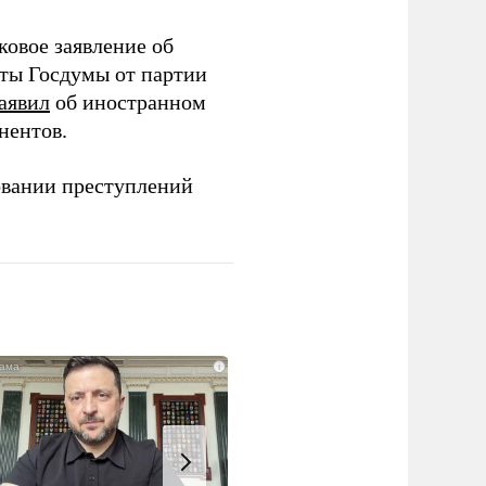
ковое заявление об
аты Госдумы от партии
аявил
об иностранном
нентов.
овании преступлений
i