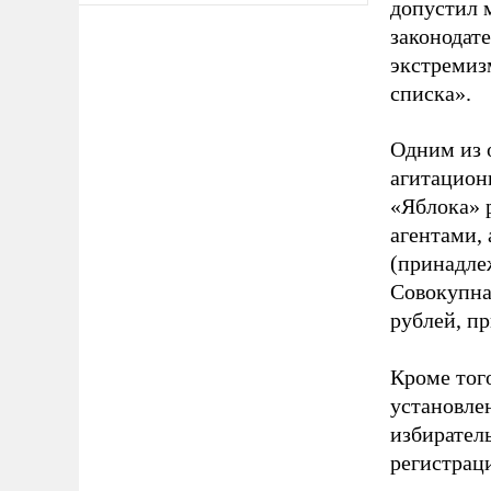
допустил 
законодат
экстремиз
списка».
Одним из 
агитацион
«Яблока» 
агентами,
(принадле
Совокупная
рублей, пр
Кроме тог
установле
избиратель
регистрац