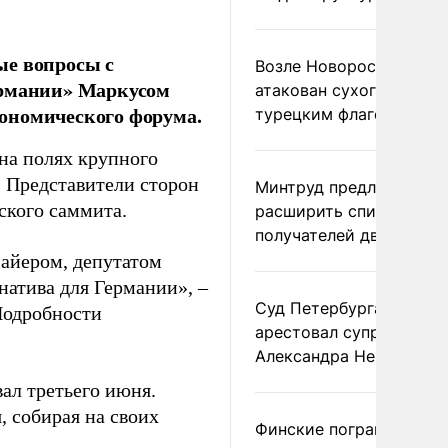
ые вопросы с
Возле Новороссийска
ермании» Маркусом
атакован сухогруз под
ономического форума.
турецким флагом
на полях крупного
. Представители сторон
Минтруд предложил
ского саммита.
расширить список
получателей двух пенс
айером, депутатом
натива для Германии», –
Суд Петербурга заочно
Подробности
арестовал супругу
Александра Невзорова
ал третьего июня.
 собирая на своих
Финские пограничники