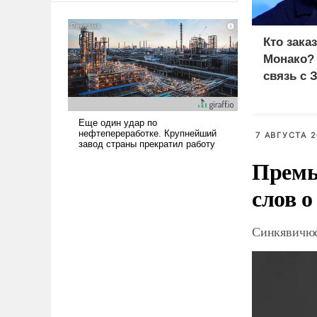
американские арсеналы.
Сложившаяся ситуация
Кто зака
означает многолетний период
уязвимости США, например,
Монако?
перед Китаем.
связь с 
7 АВГУСТА 2
Премь
слов о
Синкявичюс