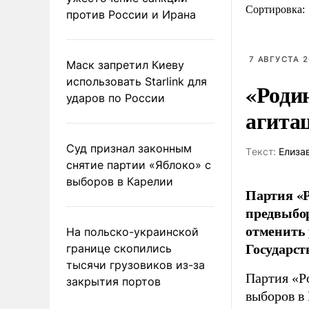
Сортировка:
против России и Ирана
7 АВГУСТА 2
Маск запретил Киеву
использовать Starlink для
«Роди
ударов по России
агита
Суд признал законным
Tекст:
Елиза
снятие партии «Яблоко» с
выборов в Карелии
Партия «Р
предвыбор
отменить 
На польско-украинской
Государст
границе скопились
тысячи грузовиков из-за
Партия «Р
закрытия портов
выборов в