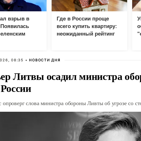
зал взрыв в
Где в России проще
У
 Появилась
всего купить квартиру:
о
Зеленским
неожиданный рейтинг
"
с
026, 08:35 •
НОВОСТИ ДНЯ
ер Литвы осадил министра обо
 России
 опроверг слова министра обороны Ливты об угрозе со с