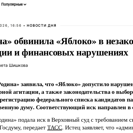
026, 16:56 •
НОВОСТИ ДНЯ
на» обвинила «Яблоко» в незак
ции и финансовых нарушениях
вета Шишкова
одина» заявила, что «Яблоко» допустило наруше
ной агитации, а также законодательства о выбор
регистрацию федерального списка кандидатов па
венную думу. Соответствующий иск направлен в с
одина» подала иск в Верховный суд с требованием с
 Госдуму, передает
ТАСС
. Истец заявляет, что «адм