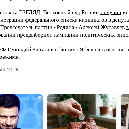
а газета ВЗГЛЯД, Верховный суд России
получил
ис
гистрации федерального списка кандидатов в депут
 Председатель партии «Родина» Алексей Журавлев
з
вании предвыборной кампании политических оппо
РФ Геннадий Зюганов
обвинил
«Яблоко» в игнорир
 режима.
И (0)
▼
i
i