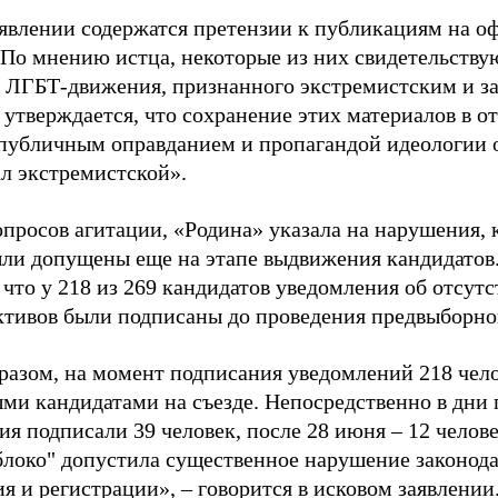
аявлении содержатся претензии к публикациям на о
 По мнению истца, некоторые из них свидетельству
 ЛГБТ-движения, признанного экстремистским и з
 утверждается, что сохранение этих материалов в о
«публичным оправданием и пропагандой идеологии 
ал экстремистской».
просов агитации, «Родина» указала на нарушения, 
ыли допущены еще на этапе выдвижения кандидатов. 
 что у 218 из 269 кандидатов уведомления об отсу
активов были подписаны до проведения предвыборног
разом, на момент подписания уведомлений 218 чело
ми кандидатами на съезде. Непосредственно в дни 
я подписали 39 человек, после 28 июня – 12 челов
блоко" допустила существенное нарушение законода
 и регистрации», – говорится в исковом заявлении