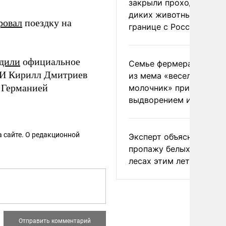
закрыли проходы для
диких животных на
ровал
поездку на
границе с Россией
рдили
официальное
Семье фермера Уолкер
ФПИ Кирилл Дмитриев
из мема «веселый
 Германией
молочник» пригрозили
выдворением из Росси
 сайте. О редакционной
Эксперт объяснил
пропажу белых грибов 
лесах этим летом