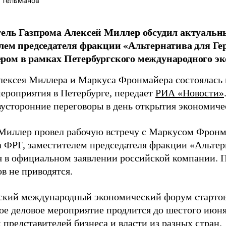
 Тельманов
ель Газпрома Алексей Миллер обсудил актуальн
лем председателя фракции «Альтернатива для Г
ом в рамках Петербургского международного эк
лексея Миллера и Маркуса Фронмайера состоялась 
мероприятия в Петербурге, передает
РИА «Новости»
вусторонние переговоры в день открытия экономиче
Миллер провел рабочую встречу с Маркусом Фронм
а ФРГ, заместителем председателя фракции «Альтер
я в официальном заявлении российской компании. 
в не приводятся.
ский международный экономический форум стартов
е деловое мероприятие продлится до шестого июня,
представителей бизнеса и власти из разных стран.