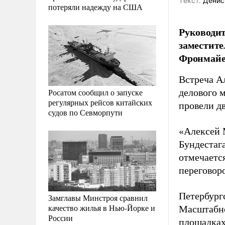
Tекст:
Денис
потеряли надежду на США
Руководит
заместите
Фронмайер
Встреча А
Росатом сообщил о запуске
делового 
регулярных рейсов китайских
провели д
судов по Севморпути
«Алексей 
Бундестаг
отмечаетс
переговоро
Петербург
Замглавы Минстроя сравнил
качество жилья в Нью-Йорке и
Масштабно
России
площадках 