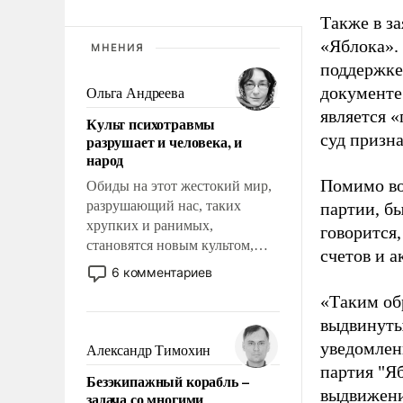
Также в з
«Яблока».
МНЕНИЯ
поддержке
документе
Ольга Андреева
является 
Культ психотравмы
суд призн
разрушает и человека, и
народ
Помимо во
Обиды на этот жестокий мир,
разрушающий нас, таких
партии, б
хрупких и ранимых,
говорится,
становятся новым культом,
счетов и 
постепенно вытесняя и
6 комментариев
отменяя традиционное
«Таким об
требование к человеку – быть
выдвинуты
мужественным и твердым под
ударами судьбы, брать на себя
уведомлени
Александр Тимохин
ответственность, помогать
партия "Я
Безэкипажный корабль –
слабым, идти вперед и
выдвижения
задача со многими