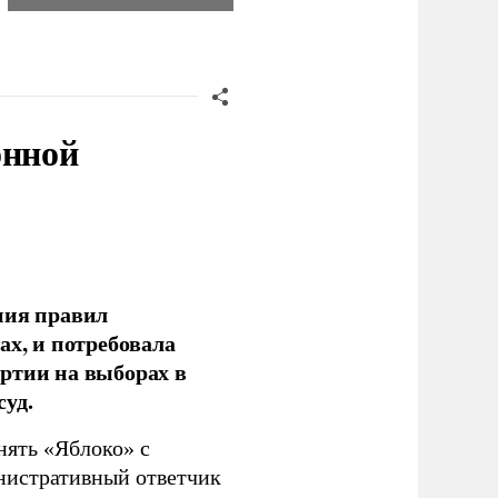
онной
ния правил
ах, и потребовала
ртии на выборах в
уд.
нять «Яблоко» с
инистративный ответчик