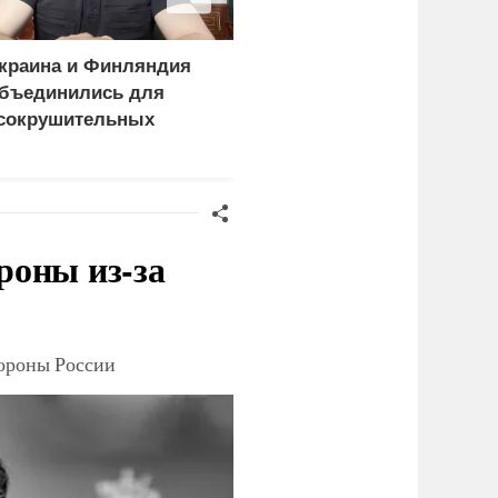
краина и Финляндия
Пощечина всей системе
бъединились для
правосудия: что
сокрушительных
натворил сын
анкций" против России
украинского олигарха
роны из-за
тороны России