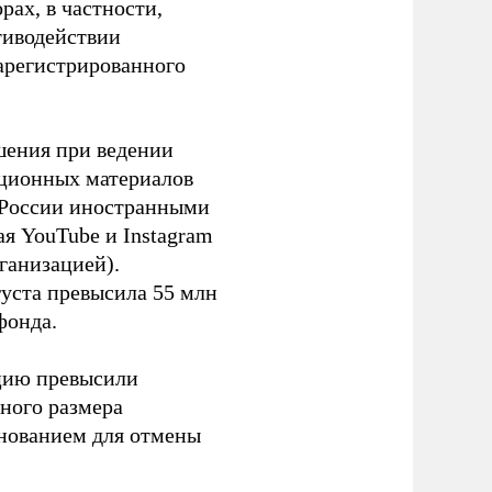
ах, в частности,
тиводействии
зарегистрированного
шения при ведении
ационных материалов
в России иностранными
я YouTube и Instagram
ганизацией).
густа превысила 55 млн
фонда.
ацию превысили
ного размера
основанием для отмены