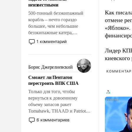
адаптироваться.
неизвестными
Как писал
500-тонный безэкипажный
отмене ре
корабль – нечто гораздо
большее, чем небольшие
«Яблоко».
безэкипажные катера,
финансиро
применение которых уже
1 комментарий
стало обыденностью. Задача по
Лидер КП
созданию такого корабля очень
киевского
сложна и амбициозна. Однако
и ее реализация радикально
Борис Джерелиевский
поднимет наши боевые
КОММЕНТАРИ
Сможет ли Пентагон
возможности.
перестроить ВПК США
Только для того, чтобы
вернуться к довоенному
объему запасов ракет
Tomahawk, THAAD и Patriot
США потребуется более трех
6 комментариев
лет. Даже небольшая война с
Ираном опустошила