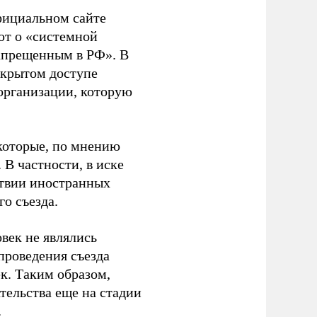
фициальном сайте
ют о «системной
апрещенным в РФ». В
ткрытом доступе
организации, которую
которые, по мнению
В частности, в иске
тствии иностранных
о съезда.
век не являлись
проведения съезда
ек. Таким образом,
тельства еще на стадии
.