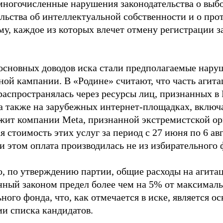
многочисленные нарушения законодательства о выбор
ельства об интеллектуальной собственности и о про
му, каждое из которых влечет отмену регистрации 
основных доводов иска стали предполагаемые нару
ной кампании. В «Родине» считают, что часть агит
распространялась через ресурсы лиц, признанных 
 а также на зарубежных интернет-площадках, включа
жит компании Meta, признанной экстремистской ор
 стоимость этих услуг за период с 27 июня по 6 ав
и этом оплата производилась не из избирательного 
о, по утверждению партии, общие расходы на агит
нный законом предел более чем на 5% от максималь
ного фонда, что, как отмечается в иске, является 
ии списка кандидатов.