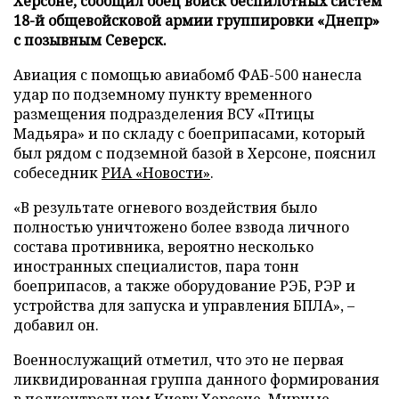
Херсоне, сообщил боец войск беспилотных систем
18-й общевойсковой армии группировки «Днепр»
с позывным Северск.
Авиация с помощью авиабомб ФАБ-500 нанесла
удар по подземному пункту временного
размещения подразделения ВСУ «Птицы
Мадьяра» и по складу с боеприпасами, который
был рядом с подземной базой в Херсоне, пояснил
собеседник
РИА «Новости»
.
«В результате огневого воздействия было
полностью уничтожено более взвода личного
состава противника, вероятно несколько
иностранных специалистов, пара тонн
боеприпасов, а также оборудование РЭБ, РЭР и
устройства для запуска и управления БПЛА», –
добавил он.
Военнослужащий отметил, что это не первая
ликвидированная группа данного формирования
в подконтрольном Киеву Херсоне. Мирные