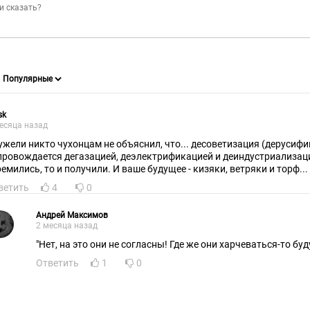
sk
есяца назад
ужели никто чухонцам не объяснил, что... десоветизация (дерусиф
провождается дегазацией, деэлектрификацией и деиндустриализацие
ремились, то и получили. И ваше будущее - кизяки, ветряки и торф...
ветить
4
0
Андрей Максимов
2 месяца назад
"Нет, на это они не согласны! Где же они харчеваться-то буду
Ответить
1
0