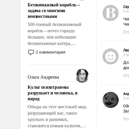
Безэкипажный корабль –
решены раз и навсегда, но –
Cк
задача со многими
нет, не решены.
2 м
неизвестными
Че
500-тонный безэкипажный
Че
корабль – нечто гораздо
От
большее, чем небольшие
безэкипажные катера,
применение которых уже
Лео
2 комментария
2 м
стало обыденностью. Задача по
созданию такого корабля очень
Дл
до
сложна и амбициозна. Однако
и ее реализация радикально
От
Ольга Андреева
поднимет наши боевые
Культ психотравмы
возможности.
разрушает и человека, и
Ан
народ
2 м
Ой
Обиды на этот жестокий мир,
Зат
разрушающий нас, таких
От
хрупких и ранимых,
становятся новым культом,