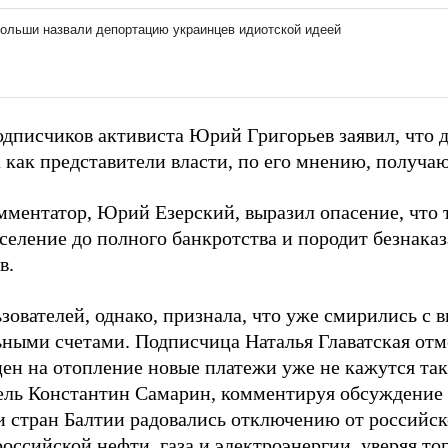
одписчиков активиста Юрий Григорьев заявил, что 
а как представители власти, по его мнению, получа
мментатор, Юрий Езерский, выразил опасение, что 
селение до полного банкротства и породит безнаказ
в.
зователей, однако, признала, что уже смирились с
ными счетами. Подписчица Наталья Главатская отме
ен на отопление новые платежи уже не кажутся т
ель Константин Самарин, комментируя обсуждение 
и стран Балтии радовались отключению от российс
российской нефти, газа и электроэнергии, уверяя тог