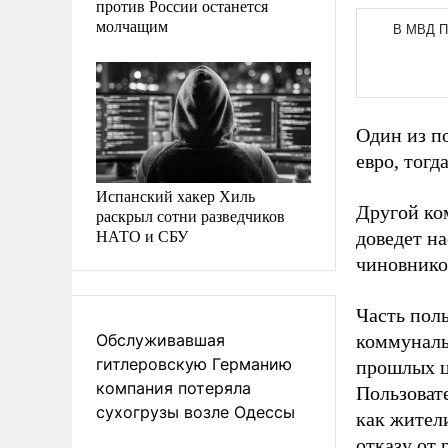
против России останется
молчащим
Один из п
евро, тогд
Испанский хакер Хиль
Другой ко
раскрыл сотни разведчиков
НАТО и СБУ
доведет на
чиновнико
Часть поль
Обслуживавшая
коммуналь
гитлеровскую Германию
прошлых ц
компания потеряла
Пользоват
сухогрузы возле Одессы
как жител
отказу от 