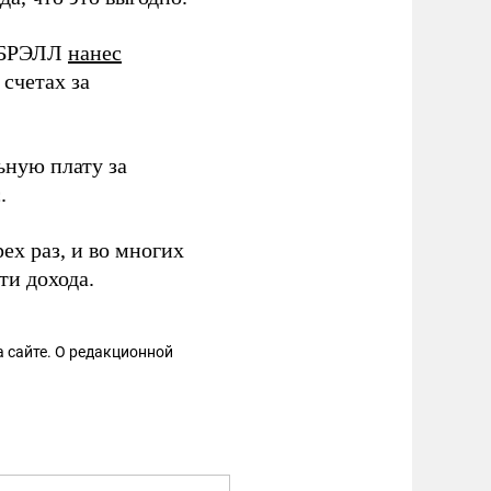
ы БРЭЛЛ
нанес
счетах за
ьную плату за
.
ех раз, и во многих
ти дохода.
 сайте. О редакционной