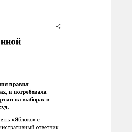
онной
ния правил
ах, и потребовала
ртии на выборах в
уд.
нять «Яблоко» с
инистративный ответчик