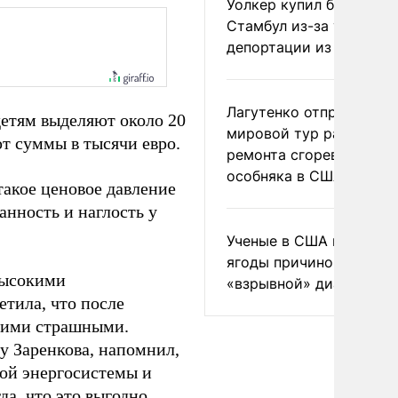
Уолкер купил билет в
Стамбул из-за угрозы
депортации из России
Лагутенко отправился в
детям выделяют около 20
мировой тур ради
ют суммы в тысячи евро.
ремонта сгоревшего
особняка в США
такое ценовое давление
анность и наглость у
Ученые в США назвали 
ягоды причиной
 высокими
«взрывной» диареи
тила, что после
акими страшными.
у Заренкова, напомнил,
кой энергосистемы и
да, что это выгодно.