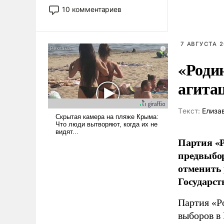
постепенно вытесняя и
10 комментариев
отменяя традиционное
требование к человеку – быть
мужественным и твердым под
7 АВГУСТА 2
ударами судьбы, брать на себя
ответственность, помогать
«Роди
слабым, идти вперед и
агита
адаптироваться.
Tекст:
Елиза
Партия «Р
предвыбор
отменить 
Государст
Партия «Р
выборов в