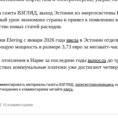
а газета ВЗГЛЯД, выход Эстонии из энергосистем
ный урон экономике страны и привел к появлению в 
тво новых статей расходов.
я Elering с января 2026 года
ввела
в Эстонии отдел
ющую мощность в размере 3,73 евро за мегаватт-час
 отопления в Нарве за последние годы
выросла
до тр
ствах коммунальные платежи уже достигают четвер
омментировать материалы газеты ВЗГЛЯД,
зарегистрировавшись
на
отношению к комментариям читайте
здесь
.
:
10
комментариев