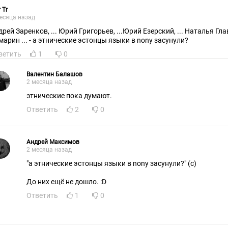
 Tr
есяца назад
рей Заренков, ... Юрий Григорьев, ...Юрий Езерский, ... Наталья Гла
марин ... - а этнические эстонцы языки в nony засунули?
ветить
1
0
Валентин Балашов
2 месяца назад
этнические пока думают.
Ответить
2
0
Андрей Максимов
2 месяца назад
"а этнические эстонцы языки в nony засунули?" (с)
До них ещё не дошло. :D
Ответить
1
0