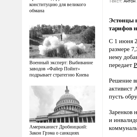
Tекст:
Антон 
конституцию для великого
обмана
Эстонцы в
тарифов н
С 1 июня 
размере 7,
нему добав
Военный эксперт: Выбивание
передает
Р
заводов «Файер Пойнт»
подрывает стратегию Киева
Решение в
активист 
пусть обру
Заренков 
и инвалид
Американист Дробницкий:
коммуналь
Закон Грэма о санкциях