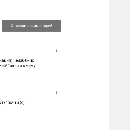
икация) неизбежно
й! Так что к чему
т?" почти (с)