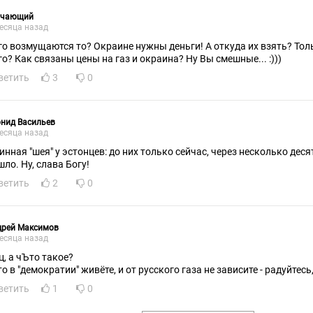
учающий
есяца назад
го возмущаются то? Окраине нужны деньги! А откуда их взять? Тол
го? Как связаны цены на газ и окраина? Ну Вы смешные... :)))
ветить
3
0
нид Васильев
есяца назад
инная "шея" у эстонцев: до них только сейчас, через несколько деся
шло. Ну, слава Богу!
ветить
2
0
дрей Максимов
есяца назад
ц, а чЪто такое?
о в "демократии" живёте, и от русского газа не зависите - радуйтесь
ветить
1
0