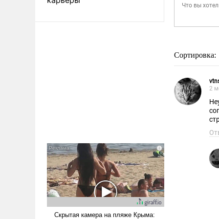
Сортировка:
vtn
2 м
Не
со
ст
От