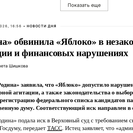
026, 16:56 •
НОВОСТИ ДНЯ
на» обвинила «Яблоко» в незак
ции и финансовых нарушениях
вета Шишкова
одина» заявила, что «Яблоко» допустило наруше
ной агитации, а также законодательства о выбор
регистрацию федерального списка кандидатов па
венную думу. Соответствующий иск направлен в с
одина» подала иск в Верховный суд с требованием с
 Госдуму, передает
ТАСС
. Истец заявляет, что «адм