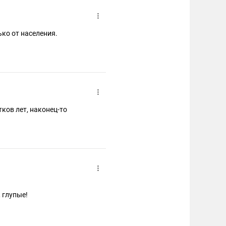
ько от населения.
тков лет, наконец-то
, глупые!