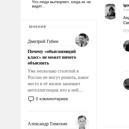
Igor
2 м
Анд
Са
МНЕНИЯ
От
Дмитрий Губин
Почему «объясняющий
класс» не может ничего
объяснить
Уже несколько столетий в
России не могут решить, какое
место в её жизни занимает
интеллигенция, кто к ней
принадлежит, а кого из неё
0 комментариев
исключили с правом
восстановления и без оного. И
чем она отличается от просто
образованных людей. Иногда
Александр Тимохин
казалось, что эти вопросы