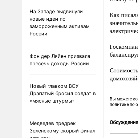
На Западе выдвинули
Как писал
новые идеи по
значитель
замороженным активам
электричес
России
Госкомпани
балансиру
Фон дер Ляйен призвала
пресечь доходы России
Стоимость
домохозяй
Новый главком ВСУ
Драпатый бросил солдат в
Вы можете к
«мясные штурмы»
политике по 
Обсуждение
Медведев предрек
Зеленскому скорый финал
карьеры