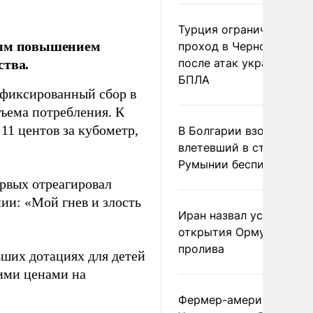
Турция ограничила
овым повышением
проход в Черное море
ства.
после атак украинских
БПЛА
 фиксированный сбор в
бъема потребления. К
 11 центов за кубометр,
В Болгарии взорвался
влетевший в страну из
Румынии беспилотник
ервых отреагировал
ии: «Мой гнев и злость
Иран назвал условие
открытия Ормузского
пролива
ших дотациях для детей
щими ценами на
Фермер-американец