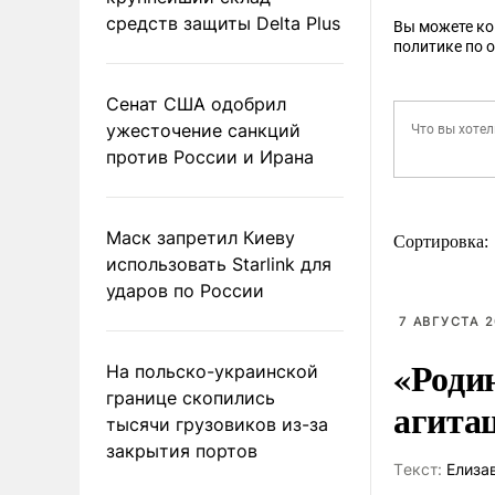
средств защиты Delta Plus
Вы можете к
политике по 
Сенат США одобрил
ужесточение санкций
против России и Ирана
Маск запретил Киеву
Сортировка:
использовать Starlink для
ударов по России
7 АВГУСТА 2
«Роди
На польско-украинской
границе скопились
агита
тысячи грузовиков из-за
закрытия портов
Tекст:
Елиза