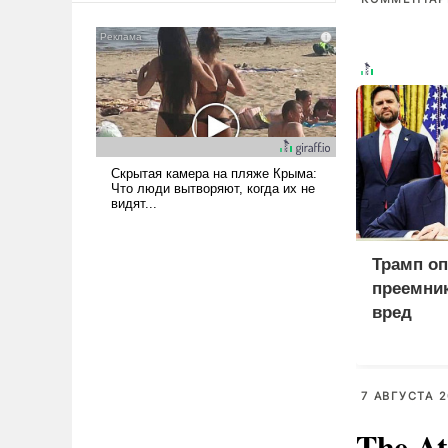
американские арсеналы.
Сложившаяся ситуация
означает многолетний период
уязвимости США, например,
перед Китаем.
Трамп оп
преемник
вред
7 АВГУСТА 2
The At