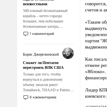
адаптироваться.
неизвестными
говорится,
счетов и 
500-тонный безэкипажный
корабль – нечто гораздо
большее, чем небольшие
«Таким об
безэкипажные катера,
выдвинуты
применение которых уже
1 комментарий
уведомлени
стало обыденностью. Задача по
партия "Я
созданию такого корабля очень
выдвижения
сложна и амбициозна. Однако
и ее реализация радикально
Борис Джерелиевский
поднимет наши боевые
Как писал
Сможет ли Пентагон
возможности.
отмене ре
перестроить ВПК США
«Яблоко».
Только для того, чтобы
финансиро
вернуться к довоенному
объему запасов ракет
Лидер КП
Tomahawk, THAAD и Patriot
США потребуется более трех
киевского
6 комментариев
лет. Даже небольшая война с
Ираном опустошила
КОММЕНТАРИ