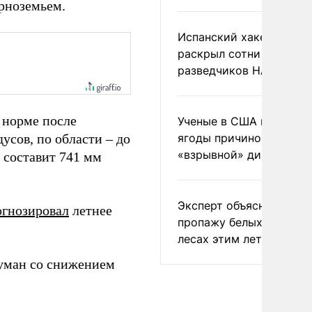
рноземьем.
Испанский хакер Хиль
раскрыл сотни
разведчиков НАТО и С
 норме после
Ученые в США назвали 
усов, по области – до
ягоды причиной
«взрывной» диареи
 составит 741 мм
Эксперт объяснил
огнозировал
летнее
пропажу белых грибов 
лесах этим летом
уман со снижением