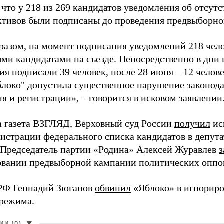
 что у 218 из 269 кандидатов уведомления об отсу
активов были подписаны до проведения предвыборног
разом, на момент подписания уведомлений 218 чело
ми кандидатами на съезде. Непосредственно в дни 
я подписали 39 человек, после 28 июня – 12 челов
блоко" допустила существенное нарушение законода
 и регистрации», – говорится в исковом заявлении
а газета ВЗГЛЯД, Верховный суд России
получил
ис
гистрации федерального списка кандидатов в депут
 Председатель партии «Родина» Алексей Журавлев
з
вании предвыборной кампании политических оппо
РФ Геннадий Зюганов
обвинил
«Яблоко» в игнорир
 режима.
И (0)
▼