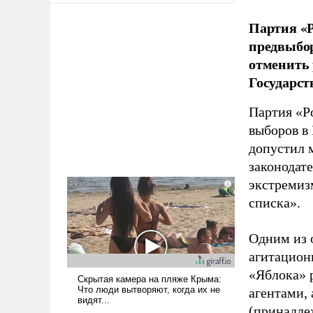
Партия «Р
предвыбор
отменить 
Государст
Партия «Р
выборов в
допустил 
законодат
экстремиз
списка».
Одним из 
агитацион
«Яблока» 
агентами,
(принадле