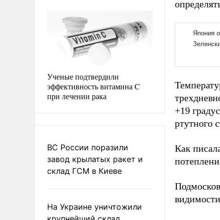
определят
Ученые подтвердили
Температу
эффективность витамина C
при лечении рака
трехдневно
+19 граду
ртутного с
ВС России поразили
Как писал
завод крылатых ракет и
потеплени
склад ГСМ в Киеве
Подмоско
видимости
На Украине уничтожили
крупнейший склад