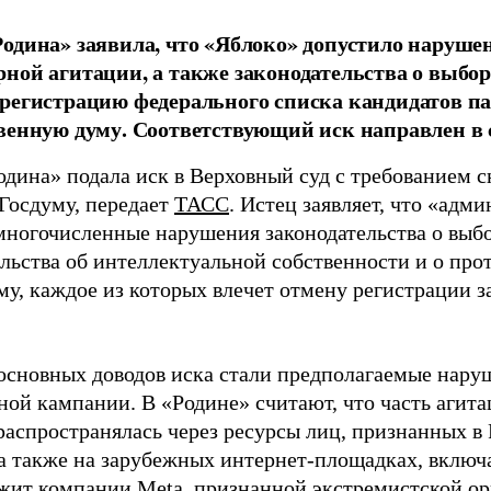
одина» заявила, что «Яблоко» допустило наруше
ной агитации, а также законодательства о выбор
регистрацию федерального списка кандидатов па
венную думу. Соответствующий иск направлен в с
одина» подала иск в Верховный суд с требованием с
 Госдуму, передает
ТАСС
. Истец заявляет, что «адм
многочисленные нарушения законодательства о выбор
ельства об интеллектуальной собственности и о про
му, каждое из которых влечет отмену регистрации 
основных доводов иска стали предполагаемые нару
ной кампании. В «Родине» считают, что часть агит
распространялась через ресурсы лиц, признанных 
 а также на зарубежных интернет-площадках, включа
жит компании Meta, признанной экстремистской ор