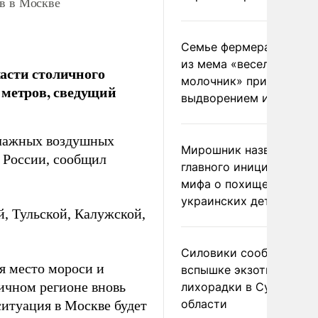
ов в Москве
Семье фермера Уолкер
из мема «веселый
асти столичного
молочник» пригрозили
 метров, сведущий
выдворением из Росси
влажных воздушных
Мирошник назвал
 России, сообщил
главного инициатора
мифа о похищении
украинских детей
, Тульской, Калужской,
Силовики сообщили о
ая место мороси и
вспышке экзотической
ичном регионе вновь
лихорадки в Сумской
области
итуация в Москве будет