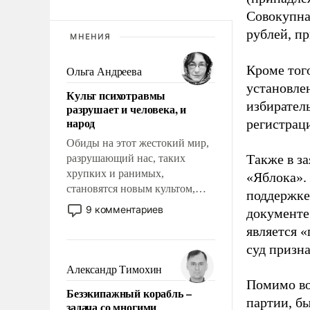
Совокупная
рублей, пр
МНЕНИЯ
Кроме тог
Ольга Андреева
установле
Культ психотравмы
избиратель
разрушает и человека, и
народ
регистрац
Обиды на этот жестокий мир,
Также в з
разрушающий нас, таких
хрупких и ранимых,
«Яблока».
становятся новым культом,
поддержке
постепенно вытесняя и
9 комментариев
документе
отменяя традиционное
является 
требование к человеку – быть
суд призн
мужественным и твердым под
ударами судьбы, брать на себя
Александр Тимохин
ответственность, помогать
Помимо во
Безэкипажный корабль –
слабым, идти вперед и
партии, б
задача со многими