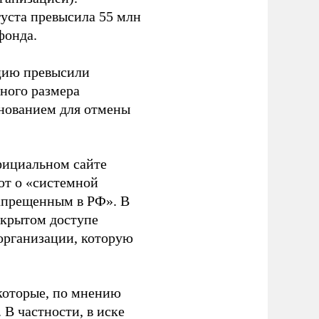
густа превысила 55 млн
фонда.
ацию превысили
ного размера
основанием для отмены
фициальном сайте
ют о «системной
апрещенным в РФ». В
ткрытом доступе
организации, которую
которые, по мнению
В частности, в иске