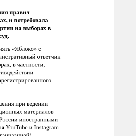
ния правил
ах, и потребовала
ртии на выборах в
уд.
нять «Яблоко» с
инистративный ответчик
ах, в частности,
тиводействии
зарегистрированного
шения при ведении
ационных материалов
в России иностранными
я YouTube и Instagram
ганизацией).