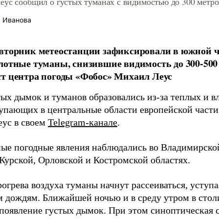
еус сообщил о густых туманах с видимостью до 300 метр
 Иванова
вторник метеостанции зафиксировали в южной ч
лотные туманы, снизившие видимость до 300-500
т центра погоды «Фобос» Михаил Леус
тых дымок и туманов образовались из-за теплых и 
тупающих в центральные области европейской части
ус в своем
Telegram-канале
.
ые погодные явления наблюдались во Владимирской
 Курской, Орловской и Костромской областях.
огрева воздуха туманы начнут рассеиваться, уступ
 дождям. Ближайшей ночью и в среду утром в стол
появление густых дымок. При этом синоптическая с