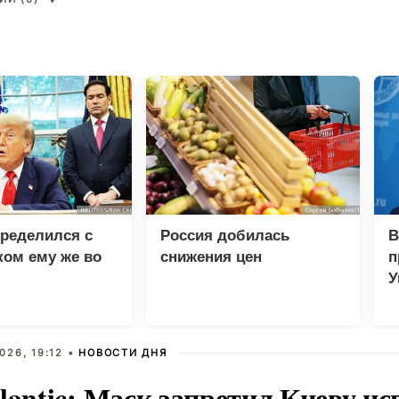
ределился с
Россия добилась
В
ом ему же во
снижения цен
п
У
026, 19:12 •
НОВОСТИ ДНЯ
lantic: Маск запретил Киеву ис