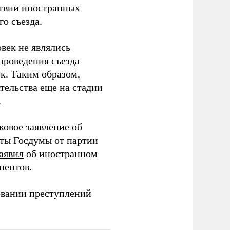
тствии иностранных
о съезда.
век не являлись
проведения съезда
ек. Таким образом,
тельства еще на стадии
.
ковое заявление об
аты Госдумы от партии
аявил
об иностранном
нентов.
овании преступлений