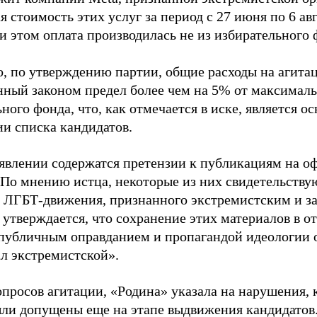
 стоимость этих услуг за период с 27 июня по 6 ав
и этом оплата производилась не из избирательного 
о, по утверждению партии, общие расходы на агит
нный законом предел более чем на 5% от максималь
ного фонда, что, как отмечается в иске, является 
ии списка кандидатов.
аявлении содержатся претензии к публикациям на о
 По мнению истца, некоторые из них свидетельству
 ЛГБТ-движения, признанного экстремистским и з
 утверждается, что сохранение этих материалов в о
«публичным оправданием и пропагандой идеологии 
ал экстремистской».
просов агитации, «Родина» указала на нарушения, 
ыли допущены еще на этапе выдвижения кандидатов. 