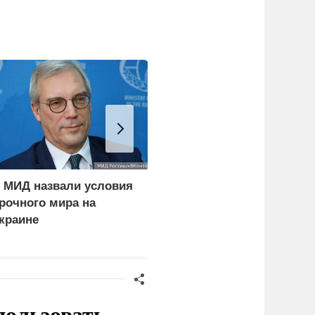
 МИД назвали условия
Умер советский чемпио
рочного мира на
по стендовой стрельбе
краине
Рудольф Полянский
пользовать