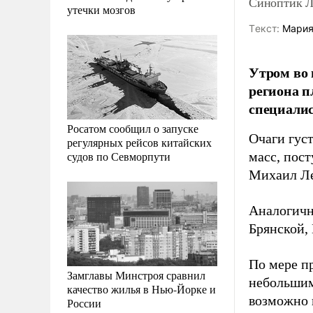
Синоптик Л
утечки мозгов
Tекст:
Мария
Утром во 
региона п
специалис
Росатом сообщил о запуске
Очаги гус
регулярных рейсов китайских
судов по Севморпути
масс, пос
Михаил Ле
Аналогичн
Брянской,
По мере пр
Замглавы Минстроя сравнил
небольшим
качество жилья в Нью-Йорке и
возможно 
России