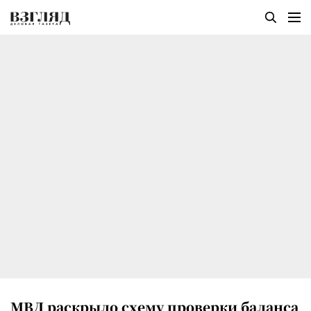
МВД раскрыло схему проверки баланса