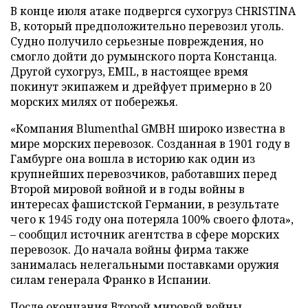
В конце июля атаке подвергся сухогруз CHRISTINA
B, который предположительно перевозил уголь.
Судно получило серьезные повреждения, но
смогло дойти до румынского порта Констанца.
Другой сухогруз, EMIL, в настоящее время
покинут экипажем и дрейфует примерно в 20
морских милях от побережья.
«Компания Blumenthal GMBH широко известна в
мире морских перевозок. Созданная в 1901 году в
Гамбурге она вошла в историю как один из
крупнейших перевозчиков, работавших перед
Второй мировой войной и в годы войны в
интересах фашистской Германии, в результате
чего к 1945 году она потеряла 100% своего флота»,
– сообщил источник агентства в сфере морских
перевозок. До начала войны фирма также
занималась нелегальными поставками оружия
силам генерала Франко в Испании.
После окончания Второй мировой войны