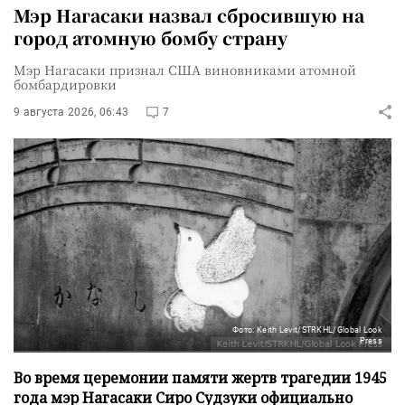
Мэр Нагасаки назвал сбросившую на
город атомную бомбу страну
Мэр Нагасаки признал США виновниками атомной
бомбардировки
9 августа 2026, 06:43
7
Фото: Keith Levit/STRKHL/Global Look
Press
Во время церемонии памяти жертв трагедии 1945
года мэр Нагасаки Сиро Судзуки официально