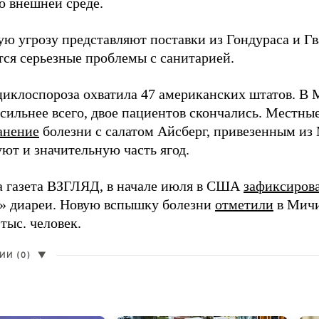
о внешней среде.
ю угрозу представляют поставки из Гондураса и Гв
ся серьезные проблемы с санитарией.
иклоспороза охватила 47 американских штатов. В 
 сильнее всего, двое пациентов скончались. Местны
анение
болезни с салатом Айсберг, привезенным и
ют и значительную часть ягод.
а газета ВЗГЛЯД, в начале июля в США
зафиксиров
» диареи. Новую вспышку болезни
отметили
в Мичи
 тыс. человек.
И (0)
▼