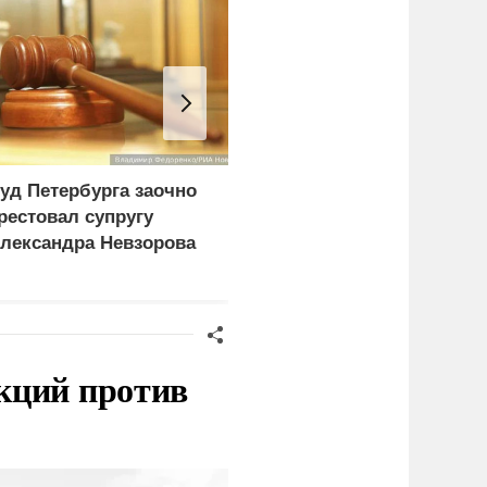
уд Петербурга заочно
ПВО сбила три
рестовал супругу
летевших на Москву
лександра Невзорова
беспилотника
кций против