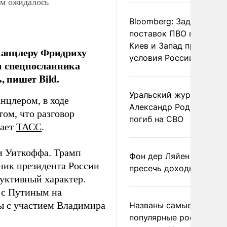
ем ожидалось
Bloomberg: Задержка
поставок ПВО вынудит
Киев и Запад принять
канцлеру Фридриху
условия России
и спецпосланника
 пишет Bild.
Уральский журналист
анцлером, в ходе
Александр Родионов
том, что разговор
погиб на СВО
дает
ТАСС
.
 Уиткоффа. Трамп
Фон дер Ляйен призвал
ник президента России
пресечь доходы России
руктивный характер.
я с Путиным на
ы с участием Владимира
Названы самые
популярные российски