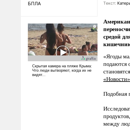
БПЛА
Tекст:
Катер
Американс
переносчи
средой дл
кишечник
«Ягоды ма
подаются 
становятс
«Новости»
Подобная 
Исследова
продуктов
между люд