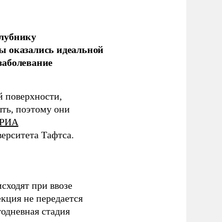
клубнику
ы оказались идеальной
заболевание
 поверхности,
ыть, поэтому они
РИА
ерситета Тафтса.
сходят при ввозе
кция не передается
одневная стадия