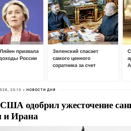
Ляйен призвала
Зеленский спасает
С
 доходы России
самого ценного
а
соратника за счет
А
разведки
026, 20:13 •
НОВОСТИ ДНЯ
 США одобрил ужесточение сан
и и Ирана