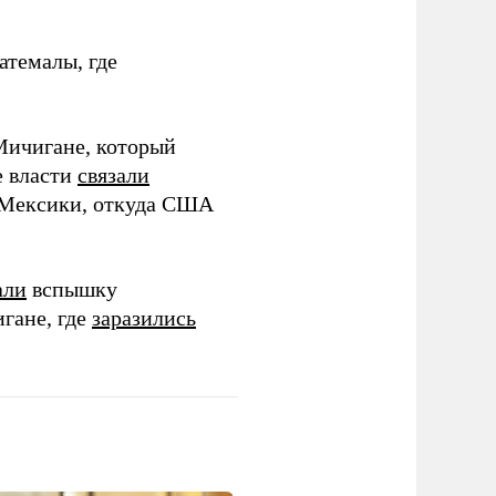
атемалы, где
Мичигане, который
е власти
связали
з Мексики, откуда США
али
вспышку
гане, где
заразились