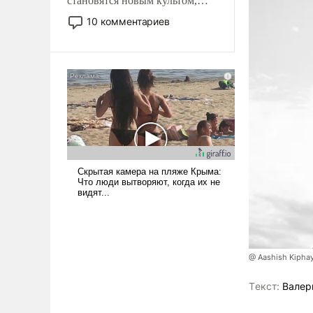
становятся новым культом,
постепенно вытесняя и
10 комментариев
отменяя традиционное
требование к человеку – быть
мужественным и твердым под
ударами судьбы, брать на себя
ответственность, помогать
слабым, идти вперед и
адаптироваться.
@ Aashish Kiphay
Tекст:
Валер