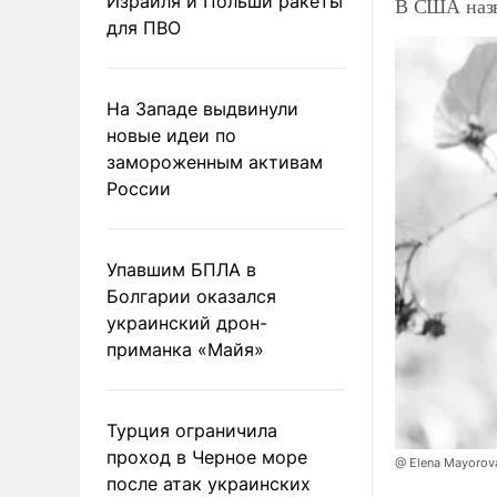
Израиля и Польши ракеты
В США назв
для ПВО
На Западе выдвинули
новые идеи по
замороженным активам
России
Упавшим БПЛА в
Болгарии оказался
украинский дрон-
приманка «Майя»
Турция ограничила
проход в Черное море
@ Elena Mayorova
после атак украинских