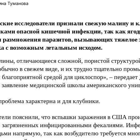
ина Туманова
кие исследователи признали свежую малину и 
ками опасной кишечной инфекции, так как ягод
я размножения паразитов, вызывающих тяжелое 
а с возможным летальным исходом.
лины, отличающиеся сложной, пористой структурой
обычно в свежем виде, и их трудно тщательно пром
я благоприятной средой для циклоспор», – передает
заявление медицинской школы американского унив
проблема характерна и для клубники.
тели пояснили, что вспышки заражения в США прои
, загрязненных инфицированными фекалиями. Инфе
ьми напрямую, так как возбудителю требуется мног