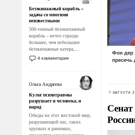
казалось, что эти вопросы
Безэкипажный корабль –
решены раз и навсегда, но –
задача со многими
нет, не решены.
неизвестными
500-тонный безэкипажный
корабль – нечто гораздо
большее, чем небольшие
безэкипажные катера,
Фон дер 
применение которых уже
4 комментария
пресечь
стало обыденностью. Задача по
созданию такого корабля очень
сложна и амбициозна. Однако
и ее реализация радикально
Ольга Андреева
поднимет наши боевые
7 АВГУСТА 2
Культ психотравмы
возможности.
разрушает и человека, и
Сенат
народ
Росси
Обиды на этот жестокий мир,
разрушающий нас, таких
хрупких и ранимых,