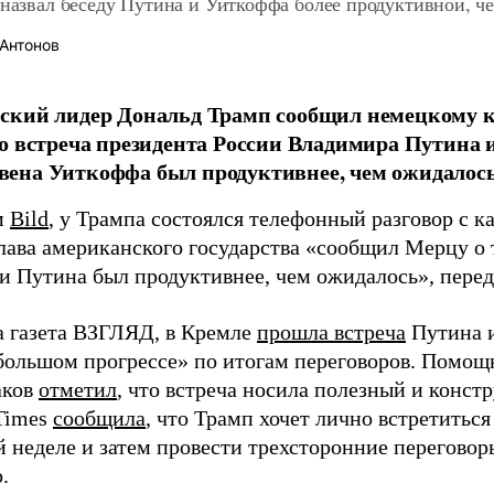
 назвал беседу Путина и Уиткоффа более продуктивной, ч
Антонов
ский лидер Дональд Трамп сообщил немецкому 
о встреча президента России Владимира Путина 
на Уиткоффа был продуктивнее, чем ожидалось,
м
Bild
, у Трампа состоялся телефонный разговор с к
лава американского государства «сообщил Мерцу о 
и Путина был продуктивнее, чем ожидалось», пере
а газета ВЗГЛЯД, в Кремле
прошла встреча
Путина и
большом прогрессе» по итогам переговоров. Помощ
аков
отметил
, что встреча носила полезный и конст
Times
сообщила
, что Трамп хочет лично встретитьс
 неделе и затем провести трехсторонние переговор
.