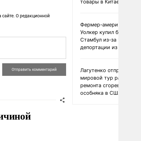
товары в Китае
 сайте. О редакционной
Фермер-американец
Уолкер купил билет в
Стамбул из-за угрозы
депортации из России
Лагутенко отправился в
мировой тур ради
ремонта сгоревшего
особняка в США
ичиной