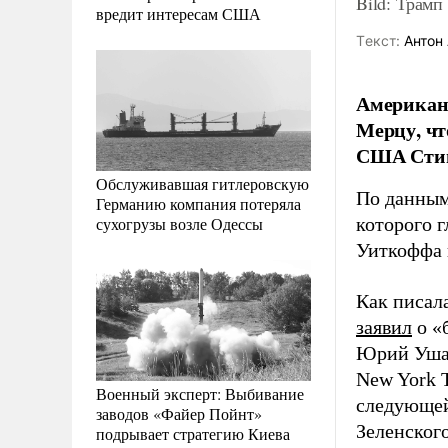
Bild: Трамп
вредит интересам США
Tекст:
Антон 
Американ
Мерцу, чт
США Стиве
Обслуживавшая гитлеровскую
По данны
Германию компания потеряла
сухогрузы возле Одессы
которого г
Уиткоффа 
Как писал
заявил
о «
Юрий Уш
New York 
Военный эксперт: Выбивание
следующей
заводов «Файер Пойнт»
Зеленского
подрывает стратегию Киева