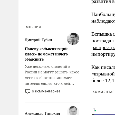
развития в
Наибольшу
наблюдают
МНЕНИЯ
Вспышка ц
Дмитрий Губин
пострадал
распростр
Почему «объясняющий
класс» не может ничего
импортиру
объяснить
Уже несколько столетий в
Как писал
России не могут решить, какое
«взрывной
место в её жизни занимает
более 12,4
интеллигенция, кто к ней
принадлежит, а кого из неё
6 комментариев
КОММЕНТАРИ
исключили с правом
восстановления и без оного. И
чем она отличается от просто
образованных людей. Иногда
Александр Тимохин