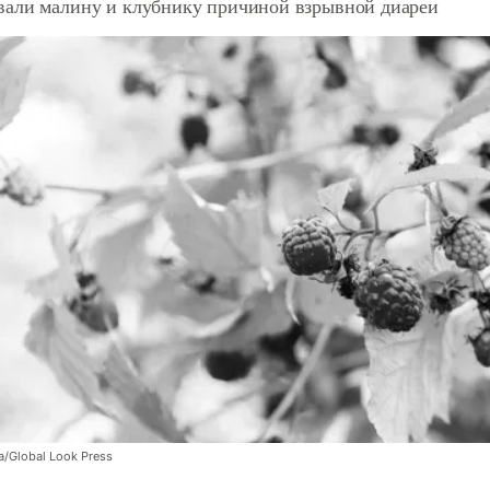
али малину и клубнику причиной взрывной диареи
/Global Look Press