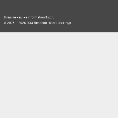
Пишите нам на
information@vz.ru
© 2005 — 2026 ООО Деловая газета «Взгляд»