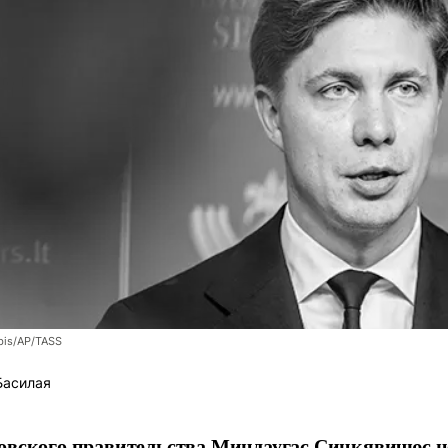
bis/AP/TASS
Басилая
овского правительства Миндаугас Синкявичюс не