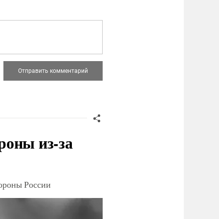
роны из-за
тороны России