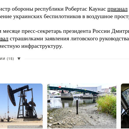
истр обороны республики Робертас Каунас
признал
ение украинских беспилотников в воздушное прост
 месяце пресс-секретарь президента России Дмитр
звал
страшилками заявления литовского руководств
 местную инфраструктуру.
И (15)
▼