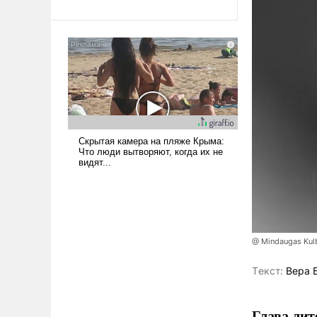
@ Mindaugas Kul
Tекст:
Вера 
Глава лит