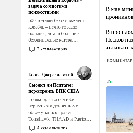
слабым, идти вперед и
задача со многими
адаптироваться.
В мае мин
неизвестными
проникнов
500-тонный безэкипажный
корабль – нечто гораздо
В прошлом
большее, чем небольшие
Песков
на
безэкипажные катера,
применение которых уже
атаковать
2 комментария
стало обыденностью. Задача по
созданию такого корабля очень
КОММЕНТАРИ
сложна и амбициозна. Однако
и ее реализация радикально
Борис Джерелиевский
поднимет наши боевые
Сможет ли Пентагон
возможности.
перестроить ВПК США
Только для того, чтобы
вернуться к довоенному
объему запасов ракет
Tomahawk, THAAD и Patriot
США потребуется более трех
4 комментария
лет. Даже небольшая война с