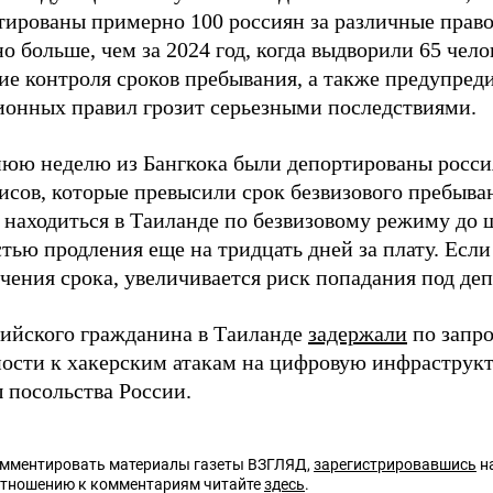
тированы примерно 100 россиян за различные прав
о больше, чем за 2024 год, когда выдворили 65 чел
ие контроля сроков пребывания, а также предупред
онных правил грозит серьезными последствиями.
нюю неделю из Бангкока были депортированы росси
исов, которые превысили срок безвизового пребыва
 находиться в Таиланде по безвизовому режиму до 
тью продления еще на тридцать дней за плату. Если
ечения срока, увеличивается риск попадания под де
сийского гражданина в Таиланде
задержали
по запр
ности к хакерским атакам на цифровую инфраструкт
 посольства России.
омментировать материалы газеты ВЗГЛЯД,
зарегистрировавшись
на
отношению к комментариям читайте
здесь
.