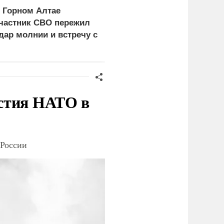
 Горном Алтае
Лайма Вайкуле заявила
частник СВО пережил
о готовности воевать с
дар молнии и встречу с
россиянами
едведем
стия НАТО в
 России