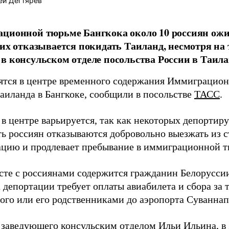
ей Дегтярев
ционной тюрьме Бангкока около 10 россиян ожи
них отказывается покидать Таиланд, несмотря на 
в консульском отделе посольства России в Таила
ятся в центре временного содержания Иммиграцион
аиланда в Бангкоке, сообщили в посольстве
ТАСС
.
в центре варьируется, так как некоторых депортиру
ь россиян отказываются добровольно выезжать из с
ацию и продлевает пребывание в иммиграционной 
сте с россиянами содержится гражданин Белорусси
 депортации требует оплаты авиабилета и сбора за
ого или его родственниками до аэропорта Суваннап
 заведующего консульским отделом Ильи Ильина, в 