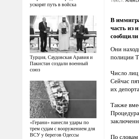
Tекст:
Алекс
ускорят путь в войска
В иммигра
часть из 
сообщили 
Они наход
Турция, Саудовская Аравия и
полиции Т
Пакистан создали военный
союз
Число лиц 
Сейчас пят
их депорт
Также вме
Процедура
заключенн
«Герани» нанесли удары по
трем судам с вооружением для
ВСУ у берегов Одессы
По словам