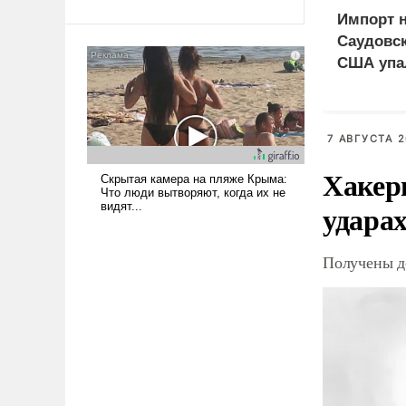
Ираном опустошила
Импорт 
американские арсеналы.
Саудовск
Сложившаяся ситуация
США упа
означает многолетний период
уязвимости США, например,
перед Китаем.
7 АВГУСТА 2
Хакер
ударах
Получены д