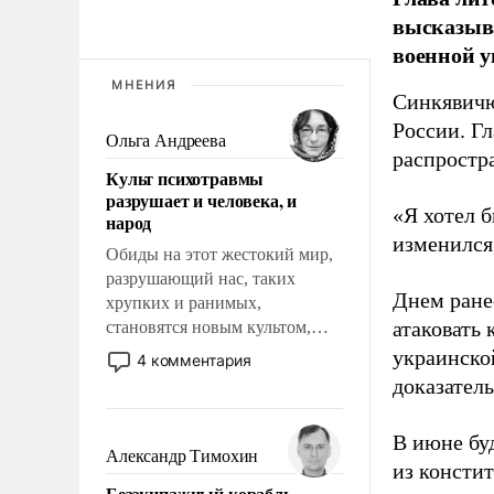
высказыв
военной у
МНЕНИЯ
Синкявичю
России. Гл
Ольга Андреева
распростр
Культ психотравмы
разрушает и человека, и
«Я хотел б
народ
изменился
Обиды на этот жестокий мир,
разрушающий нас, таких
Днем ране
хрупких и ранимых,
атаковать
становятся новым культом,
постепенно вытесняя и
украинско
4 комментария
отменяя традиционное
доказатель
требование к человеку – быть
мужественным и твердым под
В июне бу
ударами судьбы, брать на себя
Александр Тимохин
из консти
ответственность, помогать
Безэкипажный корабль –