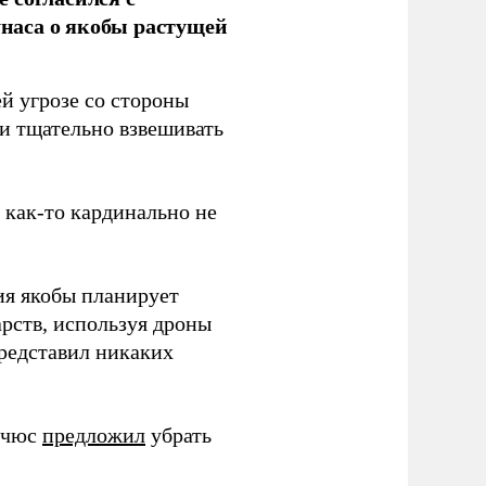
наса о якобы растущей
й угрозе со стороны
 и тщательно взвешивать
з как-то кардинально не
ия якобы планирует
рств, используя дроны
представил никаких
ичюс
предложил
убрать