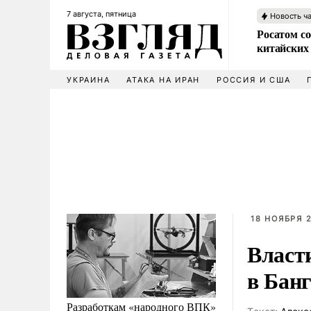
7 августа, пятница
Новость ч
Росатом со
китайских
УКРАИНА
АТАКА НА ИРАН
РОССИЯ И США
18 НОЯБРЯ 2
Власт
в Бан
Разработкам «народного ВПК»