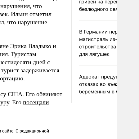
гривен на переименова
онарушения, что
безлюдного села
овек. Ильин отметил
ил, что нарушение
В Германии перекрыли
магистраль из-за
яне Эрика Владыко и
строительства тоннеле
ния. Туристам
для лягушек
шестидесяти дней с
 турист задерживается
Адвокат предупредил о
портацию.
отказах во въезде
беременным в США
осу США. Его обвиняют
уру. Его
посещали
 сайте. О редакционной