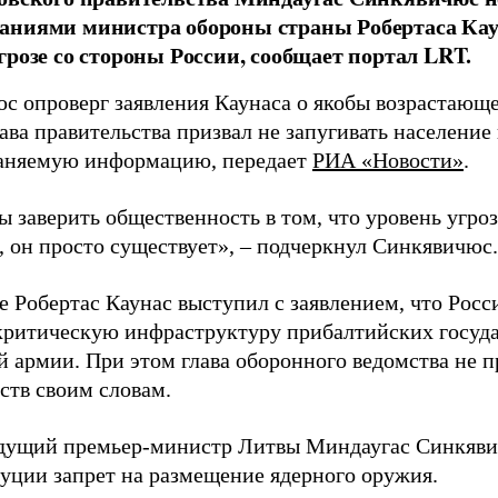
аниями министра обороны страны Робертаса Кау
грозе со стороны России, сообщает портал LRT.
с опроверг заявления Каунаса о якобы возрастающе
ава правительства призвал не запугивать население
аняемую информацию, передает
РИА «Новости»
.
ы заверить общественность в том, что уровень угро
, он просто существует», – подчеркнул Синкявичюс.
е Робертас Каунас выступил с заявлением, что Росс
 критическую инфраструктуру прибалтийских госуда
й армии. При этом глава оборонного ведомства не 
ств своим словам.
дущий премьер-министр Литвы Миндаугас Синкяв
туции запрет на размещение ядерного оружия.