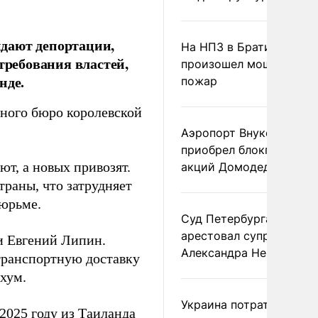
дают депортации,
На НПЗ в Братиславе
требования властей,
произошел мощный
нде.
пожар
ного бюро королевской
Аэропорт Внуково
приобрел блокпакет
ют, а новых привозят.
акций Домодедово
траны, что затрудняет
тюрьме.
Суд Петербурга заочно
арестовал супругу
и Евгений Липин.
Александра Невзорова
 транспортную доставку
хум.
Украина потратила 1 мл
2025 году из Таиланда