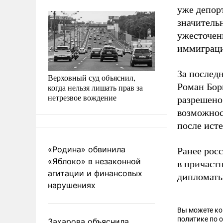
уже депор
значительн
ужесточен
иммиграци
За послед
Верховный суд объяснил,
Роман Бор
когда нельзя лишать прав за
нетрезвое вождение
разрешено
возможнос
после ист
«Родина» обвинила
Ранее рос
«Яблоко» в незаконной
в причаст
агитации и финансовых
дипломаты
нарушениях
Вы можете к
политике по 
Захарова объяснила