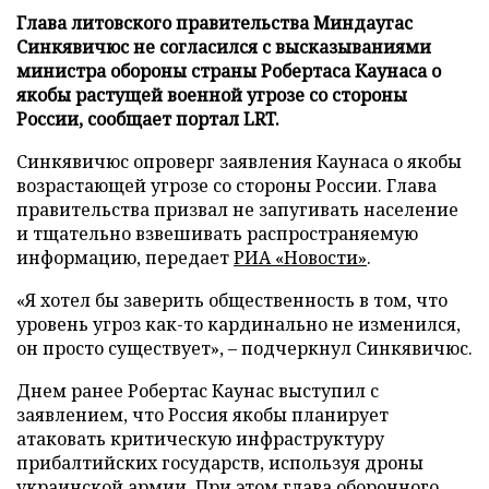
Глава литовского правительства Миндаугас
Синкявичюс не согласился с высказываниями
министра обороны страны Робертаса Каунаса о
якобы растущей военной угрозе со стороны
России, сообщает портал LRT.
Синкявичюс опроверг заявления Каунаса о якобы
возрастающей угрозе со стороны России. Глава
правительства призвал не запугивать население
и тщательно взвешивать распространяемую
информацию, передает
РИА «Новости»
.
«Я хотел бы заверить общественность в том, что
уровень угроз как-то кардинально не изменился,
он просто существует», – подчеркнул Синкявичюс.
Днем ранее Робертас Каунас выступил с
заявлением, что Россия якобы планирует
атаковать критическую инфраструктуру
прибалтийских государств, используя дроны
украинской армии. При этом глава оборонного