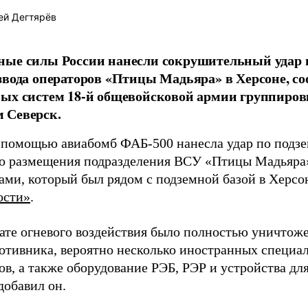
ей Дегтярёв
ные силы России нанесли сокрушительный удар 
звода операторов «Птицы Мадьяра» в Херсоне, с
ых систем 18-й общевойсковой армии группиров
 Северск.
 помощью авиабомб ФАБ-500 нанесла удар по подз
о размещения подразделения ВСУ «Птицы Мадьяра»
ами, который был рядом с подземной базой в Херсо
ости»
.
тате огневого воздействия было полностью уничтоже
ротивника, вероятно несколько иностранных специал
в, а также оборудование РЭБ, РЭР и устройства дл
добавил он.