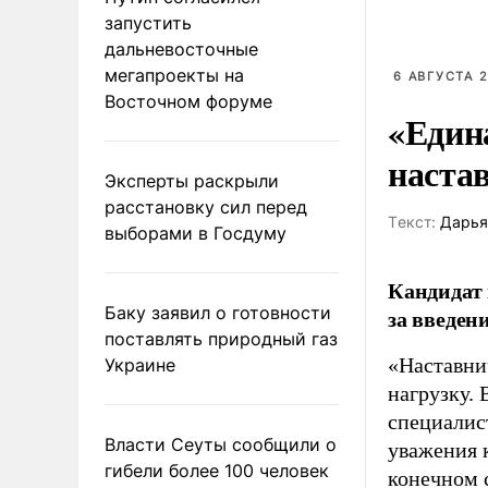
запустить
дальневосточные
мегапроекты на
6 АВГУСТА 2
Восточном форуме
«Един
наста
Эксперты раскрыли
расстановку сил перед
Tекст:
Дарья
выборами в Госдуму
Кандидат 
Баку заявил о готовности
за введен
поставлять природный газ
«Наставни
Украине
нагрузку. 
специалис
Власти Сеуты сообщили о
уважения к
гибели более 100 человек
конечном с