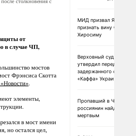
после столкновения с
МИД призвал Японию
признать вину США за
Хиросиму
защиты от
ю в случае ЧП,
Верховный суд Швеции
утвердил передачу
ольшинство мостов
задержанного сухогруз
мост Фрэнсиса Скотта
«Каффа» Украине
«Новости»
.
меют элементы,
Пропавший в Черногор
струкции.
россиянин найден
мертвым
врезался в мост имени
, но остался цел,