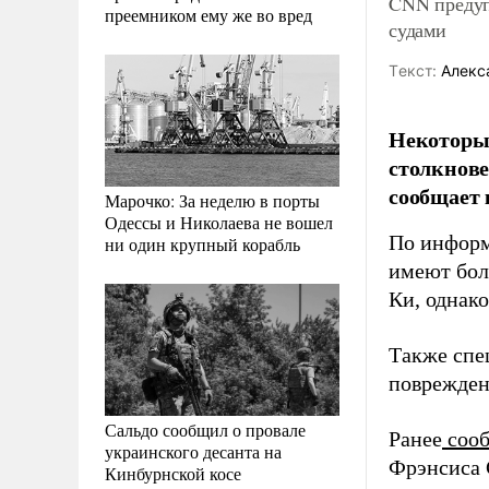
CNN предуп
преемником ему же во вред
судами
Tекст:
Алекс
Некоторы
столкнове
сообщает 
Марочко: За неделю в порты
Одессы и Николаева не вошел
По информ
ни один крупный корабль
имеют бол
Ки, однак
Также спе
поврежден
Сальдо сообщил о провале
Ранее
сооб
украинского десанта на
Фрэнсиса 
Кинбурнской косе