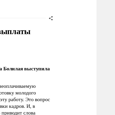
 выплаты
ла Болилая выступила
 неоплачиваемую
готовку молодого
ту работу. Это вопрос
ки кадров. И, в
– приводит слова