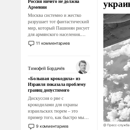
украи
Россия ничего не должна
уязвимости США, например,
Армении
перед Китаем.
Москва системно и жестко
разрушает тот фантастический
мир, который Пашинян рисует
для армянского населения.
Мир, где этому населению все
11 комментариев
должны просто по
определению, где его
политические прожекты будут
беспрекословно оплачиваться
Тимофей Бордачёв
за счет российских
«Большая крокодила» из
налогоплательщиков и где за
Израиля показала проблему
свои поступки не нужно
границ допустимого
отвечать.
Дискуссия о рве с
крокодилами для охраны
израильских тюрем – это
пример того, как быстро мы
двигаемся по пути
@ Пресс-служба
9 комментариев