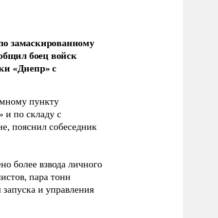
по замаскированному
ообщил боец войск
ки «Днепр» с
емному пункту
 и по складу с
не, пояснил собеседник
но более взвода личного
истов, пара тонн
я запуска и управления