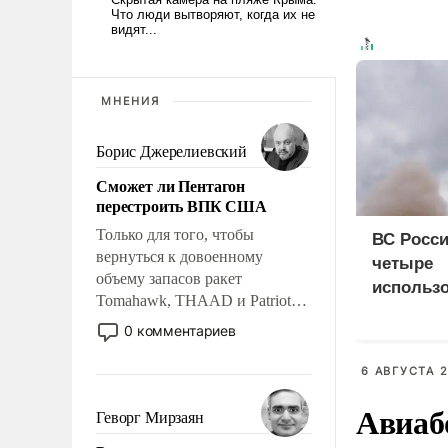
МНЕНИЯ
Борис Джерелиевский
Сможет ли Пентагон
перестроить ВПК США
Только для того, чтобы
ВС Росси
вернуться к довоенному
четыре
объему запасов ракет
использ
Tomahawk, THAAD и Patriot
доставки
США потребуется более трех
0 комментариев
судна
лет. Даже небольшая война с
Ираном опустошила
6 АВГУСТА 2
американские арсеналы.
Авиаб
Сложившаяся ситуация
Геворг Мирзаян
означает многолетний период