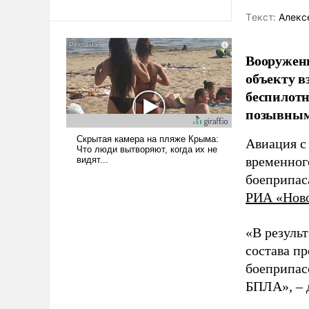
революционных изменений.
То, что несколько лет назад
Tекст:
Алекс
было образом для
псевдонаучной фантастики,
Вооружен
стало всерьез обсуждаемой
объекту в
идеей.
беспилотн
позывным
Авиация с
временног
боеприпас
РИА «Нов
«В резуль
состава п
боеприпасо
БПЛА», – 