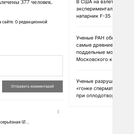
влечены 377 человек.
В США на взлете разби
экспериментальный др
напарник F-35
 сайте. О редакционной
Ученые РАН обнаружил
самые древние
поддельные монеты
Московского княжеств
Ученые разрушили миф
«гонке сперматозоидов
при оплодотворении
серьёзная 🤣...