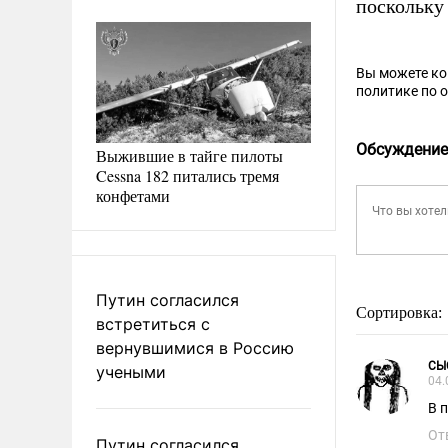
поскольку 
Вы можете к
политике по 
Обсуждение
Выжившие в тайге пилоты
Cessna 182 питались тремя
конфетами
Путин согласился
Сортировка:
встретиться с
вернувшимися в Россию
СЫ
учеными
04.
В 
От
Путин согласился