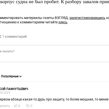
корпус судна не был пробит. К разбору завалов при
омментировать материалы газеты ВЗГЛЯД,
зарегистрировавшись
на
отношению к комментариям читайте
здесь
.
:
1
комментарий
СОЙ ПАФНУТЬЕВИЧ
04.2024
первом абзаце какая-то дурь про защиту, то более мощная, то менее 
ветить
0
0