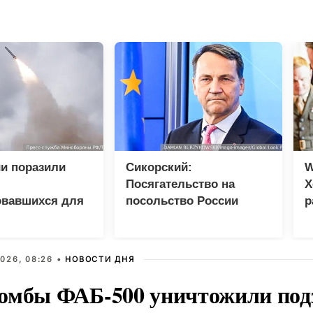
и поразили
Сикорский:
W
Посягательство на
Х
овавшихся для
посольство России
р
 грузов ВСУ
грозит разрывом
дипотношений
026, 08:26 •
НОВОСТИ ДНЯ
омбы ФАБ-500 уничтожили под