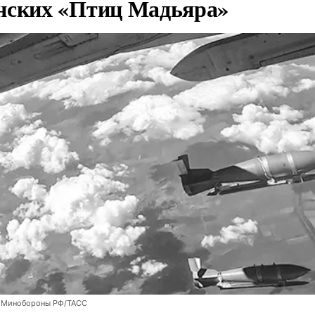
нских «Птиц Мадьяра»
 Минобороны РФ/ТАСС