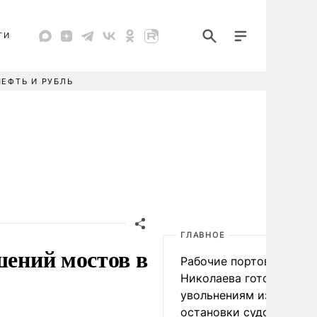
ТИ
НЕФТЬ И РУБЛЬ
ГЛАВНОЕ
шений мостов в
Рабочие портов Одессы
Николаева готовятся к
увольнениям из-за
остановки судоходства