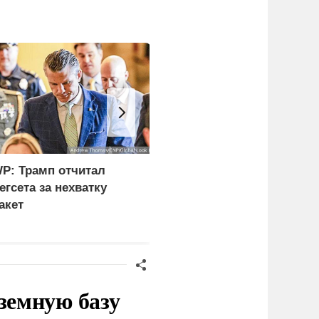
P: Трамп отчитал
В США заявили о
егсета за нехватку
невиданной силе ударо
акет
армии России
земную базу