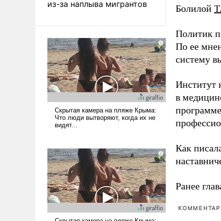
из-за наплыва мигрантов
Болилой
Т
Политик п
По ее мне
систему в
Институт 
в медицине
программе
профессио
Как писал
наставнич
Ранее глав
КОММЕНТАРИ