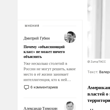
МНЕНИЯ
Дмитрий Губин
Почему «объясняющий
класс» не может ничего
объяснить
@ Zuma/ТАСС
Уже несколько столетий в
России не могут решить, какое
Tекст:
Валер
место в её жизни занимает
интеллигенция, кто к ней
принадлежит, а кого из неё
Американ
6 комментариев
исключили с правом
властей о
восстановления и без оного. И
территори
чем она отличается от просто
образованных людей. Иногда
Александр Тимохин