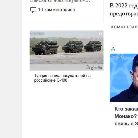
становятся новым культом,
В 2022 го
постепенно вытесняя и
10 комментариев
предотвра
отменяя традиционное
требование к человеку – быть
мужественным и твердым под
КОММЕНТАРИ
ударами судьбы, брать на себя
ответственность, помогать
слабым, идти вперед и
адаптироваться.
Кто зака
Монако?
связь с 