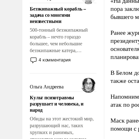
«На данны
казалось, что эти вопросы
Безэкипажный корабль –
пора закл
решены раз и навсегда, но –
задача со многими
бывшего м
нет, не решены.
неизвестными
500-тонный безэкипажный
Ранее жур
корабль – нечто гораздо
президент
большее, чем небольшие
основател
безэкипажные катера,
планирова
применение которых уже
4 комментария
стало обыденностью. Задача по
созданию такого корабля очень
В Белом д
сложна и амбициозна. Однако
также оста
и ее реализация радикально
Ольга Андреева
поднимет наши боевые
Напомним
Культ психотравмы
возможности.
разрушает и человека, и
атак по ро
народ
Обиды на этот жестокий мир,
Маск ран
разрушающий нас, таких
помощи с 
хрупких и ранимых,