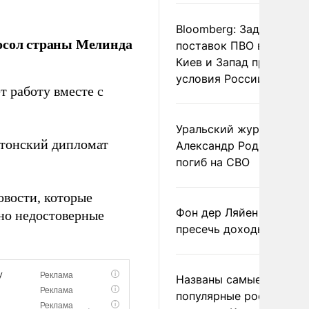
Bloomberg: Задержка
посол страны Мелинда
поставок ПВО вынудит
Киев и Запад принять
условия России
ет работу вместе с
Уральский журналист
стонский дипломат
Александр Родионов
погиб на СВО
овости, которые
Фон дер Ляйен призвал
но недостоверные
пресечь доходы России
Названы самые
популярные российски