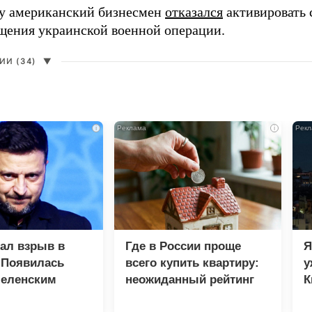
ду американский бизнесмен
отказался
активировать 
щения украинской военной операции.
И (34)
▼
i
i
зал взрыв в
Где в России проще
Я
 Появилась
всего купить квартиру:
у
Зеленским
неожиданный рейтинг
К
в