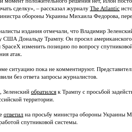
й момент положительного решения нет, Илон постоя
ючать сделку», – рассказал журналу
The Atlantic
исто
инистра обороны Украины Михаила Федорова, пер
налисты издания отмечали, что Владимир Зеленски
у США Дональду Трампу. Он просил американского
я SpaceX изменить позицию по вопросу спутниковой
ния атак.
оме ситуацию пока не комментируют. Представите
вили без ответа запросы журналистов.
, Зеленский
обратился
к Трампу с просьбой задейств
ссийской территории.
ее
ответил
на просьбу министра обороны Украины М
работой спутниковой системы.