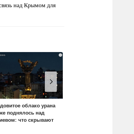
связь над Крымом для
i
довитое облако урана
«Генерал-провал»: кака
же поднялось над
правда выяснилась про
иевом: что скрывают
Драпатого
ласти