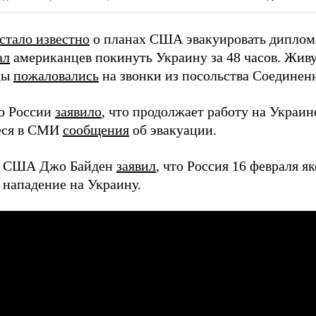
стало известно
о планах США эвакуировать диплома
ал
американцев покинуть Украину за 48 часов. Жив
цы
пожаловались
на звонки из посольства Соединен
о России
заявило
, что продолжает работу на Украин
еся в СМИ
сообщения
об эвакуации.
т США Джо Байден
заявил
, что Россия 16 февраля я
нападение на Украину.