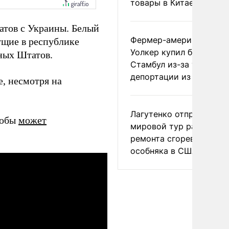
товары в Китае
тов с Украины. Белый
Фермер-американец
ущие в республике
Уолкер купил билет в
ных Штатов.
Стамбул из-за угрозы
депортации из России
е, несмотря на
Лагутенко отправился в
кобы
может
мировой тур ради
ремонта сгоревшего
особняка в США