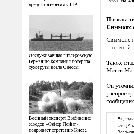
Tекст:
Натал
вредит интересам США
Посольств
Симмонс о
Симмонс н
основной к
Обслуживавшая гитлеровскую
Германию компания потеряла
Также гла
сухогрузы возле Одессы
Матти Маа
Он уточнил
распростр
сообщения 
Военный эксперт: Выбивание
заводов «Файер Пойнт»
подрывает стратегию Киева