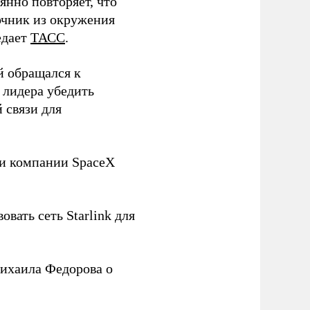
нно повторяет, что
чник из окружения
едает
ТАСС
.
й обращался к
 лидера убедить
 связи для
ли компании SpaceX
овать сеть Starlink для
ихаила Федорова о