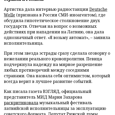
Артистка дала интервью радиостанции
Deutsche
Welle
(признана в России СМИ-иноагентом), где
обсудила гипотетическое столкновение двух
государств. Отвечая на вопрос о возможных
действиях при нападении на Латвию, она дала
однозначный ответ. «Я возьму автомат», – заявила
исполнительница.
При этом звезда эстрады сразу сделала оговорку о
нежелании реального кровопролития. Певица
подчеркнула надежду на мирное разрешение
любых противоречий между соседними
странами. Она назвала себя оптимистом, который
всегда верит в лучшее развитие событий.
Как писала газета ВЗГЛЯД, официальный
представитель МИД Мария Захарова
раскритиковала
музыкальный фестиваль
латвийской исполнительницы за эксплуатацию
советского формата. Депутат Рижской думы