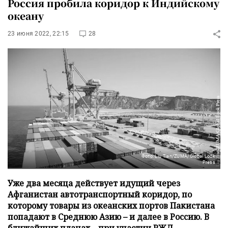
Россия пробила коридор к Индийскому
океану
23 июня 2022, 22:15
28
Фото: Liu Tian/ZUMA/Global Look
Press
Уже два месяца действует идущий через
Афганистан автотранспортный коридор, по
которому товары из океанских портов Пакистана
попадают в Среднюю Азию – и далее в Россию. В
ближайших планах – при участии РЖД