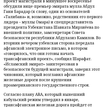
проект магистрали в минувшее воскресенье
обсудили вице-премьер эмирата мулла Абдул
Гани Барадар (к слову, один из основателей
«Талибана» и, возможно, родственник его первого
лидера – муллы Омара) и спецпредставитель
президента Узбекистана Шавката Мирзиёева по
внешней политике, замсекретаря Совета
безопасности республики Абдулазиз Камилов. Во
вторник вечером узбекская сторона передала
афганской электронное письмо, в котором
«говорилось, что они готовы начать
трансафганский проект», сообщил Шарафат.
«Исламский эмират» заинтересован в
безопасности будущей магистрали, заверил этот
чиновник, который возглавил афганские
железные дороги после крушения
проамериканского государственного строя.
Согласно плану ARA, который нынешний
кабульский режим утвердил в январе,
трансафганская железная дорога пройдет от