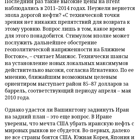
Последний раз такие высокие цены на Brent
наблюдались в 2011–2014 годах. Неужели вернется
эпоха дорогой нефти? «С технической точки
зрения нет никаких препятствий для возврата к
этому уровню. Вопрос лишь в том, какое время
для этого понадобится. Стимулом вполне может
послужить дальнейшее обострение
геополитической напряженности на Ближнем
Востоке», – считает Манжос. Технически шансы
на установление новых локальных максимумов
действительно высоки, согласна Игнатенко. По ее
мнению, ближайшим возможным целевым
ориентиром выступает район 85–87 долларов за
баррель, соответствующий периоду апреля – мая
2010 года.
Однако удастся ли Вашингтону задвинуть Иран
на задний план – это еще вопрос. В Иране
уверены, что мечта США убрать иранскую нефть с
мировых рынков не сбудется. Во-первых, далеко
не все страны боятся США. Южная Корея, Япония и