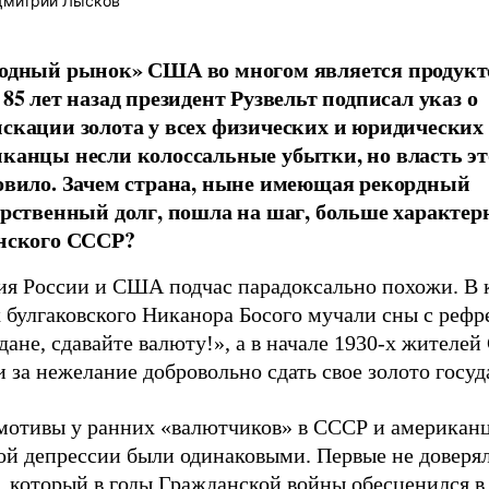
митрий Лысков
одный рынок» США во многом является продукт
85 лет назад президент Рузвельт подписал указ о
скации золота у всех физических и юридических 
канцы несли колоссальные убытки, но власть эт
овило. Зачем страна, ныне имеющая рекордный
арственный долг, пошла на шаг, больше характе
нского СССР?
ия России и США подчас парадоксально похожи. В 
х булгаковского Никанора Босого мучали сны с реф
ане, сдавайте валюту!», а в начале 1930-х жителе
 за нежелание добровольно сдать свое золото госуд
мотивы у ранних «валютчиков» в СССР и американц
ой депрессии были одинаковыми. Первые не доверя
, который в годы Гражданской войны обесценился в