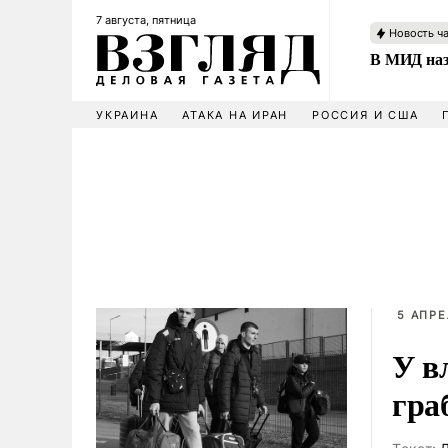
7 августа, пятница
Новость ч
В МИД наз
УКРАИНА
АТАКА НА ИРАН
РОССИЯ И США
5 АПРЕ
У в
гра