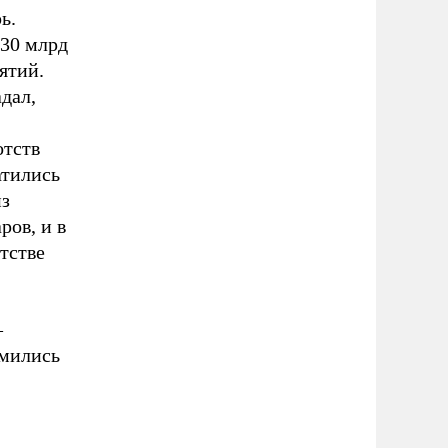
ь.
 30 млрд
ятий.
дал,
отств
атились
из
ров, и в
тстве
–
емились