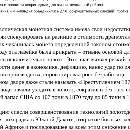
аллическая монетная система имела свои недостатк
яя спекулировать на разнице в стоимости драгметал
ых чеканилась монета определенной законом стоимо
оду эта лазейка была прикрыта – отныне основой д
сь исключительно золото. Этот шаг вызвал резкий 
сти денег в экономике, дефляцию, нанес удар по р
ов производства, спровоцировал рост безработицы. 
ном дворе даже стали называть «Преступлением 187
люди начали уходить в золото, сократив и без того
й запас США со 107 тонн в 1870 году до 85 тонн в 1
цию спасли совершенствование технологий золотод
ая лихорадка в Южной Дакоте, открытие богатых за
 Африке и последовавшее за всем этим снижение 