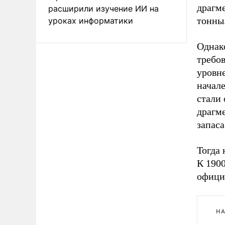
драгме
расширили изучение ИИ на
тонны
уроках информатики
Однак
требо
уровне
начале
стали 
драгме
запаса
Тогда
К 1900
официа
НА