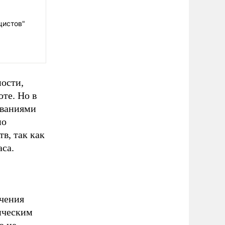
цистов"
ности,
те. Но в
ованиями
но
в, так как
аса.
ечения
ическим