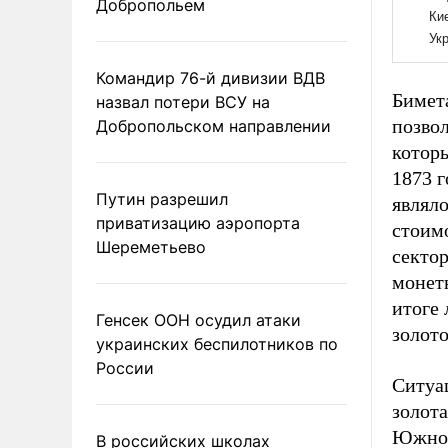
Добропольем
Командир 76-й дивизии ВДВ
Бимет
назвал потери ВСУ на
позвол
Добропольском направлении
котор
1873 г
Путин разрешил
являло
приватизацию аэропорта
стоимо
Шереметьево
сектор
монет
итоге 
Генсек ООН осудил атаки
золото
украинских беспилотников по
России
Ситуа
золот
Южной
В российских школах