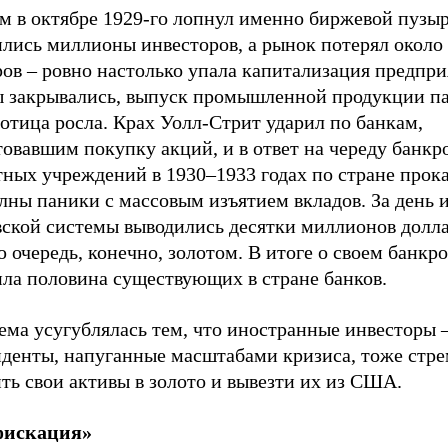
м в октябре 1929-го лопнул именно биржевой пузыр
ились миллионы инвесторов, а рынок потерял около
ов – ровно настолько упала капитализация предпри
ы закрывались, выпуск промышленной продукции па
отица росла. Крах Уолл-Стрит ударил по банкам,
овавшим покупку акций, и в ответ на череду банкр
тных учреждений в 1930–1933 годах по стране прок
лны паники с массовым изъятием вкладов. За день 
вской системы выводились десятки миллионов долла
 очередь, конечно, золотом. В итоге о своем банкро
ила половина существующих в стране банков.
ема усугублялась тем, что иностранные инвесторы 
иденты, напуганные масштабами кризиса, тоже стр
ть свои активы в золото и вывезти их из США.
фискация»