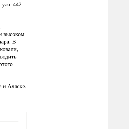
л уже 442
и
ом высоком
ара. В
ковали,
ыводить
отого
 и Аляске.