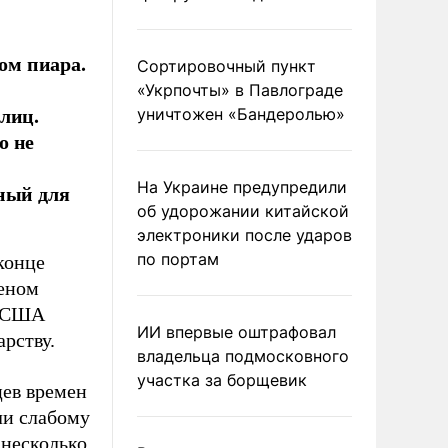
ом пиара.
Сортировочный пункт
«Укрпочты» в Павлограде
лиц.
уничтожен «Бандеролью»
о не
На Украине предупредили
рный для
об удорожании китайской
электроники после ударов
по портам
конце
реном
й США
ИИ впервые оштрафовал
арству.
владельца подмосковного
участка за борщевик
ев времен
ли слабому
 несколько