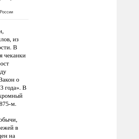
и,
лов, из
сти. В
ля чеканки
рост
яду
Закон о
3 года». В
 скромный
875-м.
обычи,
лежей в
цен на