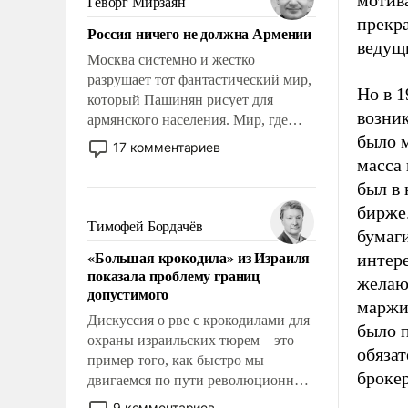
мотив
Геворг Мирзаян
Китаем.
прекра
Россия ничего не должна Армении
ведущ
Москва системно и жестко
разрушает тот фантастический мир,
Но в 1
который Пашинян рисует для
возни
армянского населения. Мир, где
было м
политические прожекты будут
17 комментариев
безусловно оплачиваться за счет
масса
российских налогоплательщиков и
был в
где Еревану за свои поступки не
бирже
нужно отвечать.
Тимофей Бордачёв
бумаги
«Большая крокодила» из Израиля
интере
показала проблему границ
желаю
допустимого
маржи
Дискуссия о рве с крокодилами для
было 
охраны израильских тюрем – это
обязат
пример того, как быстро мы
брокер
двигаемся по пути революционных
изменений. То, что несколько лет
9 комментариев