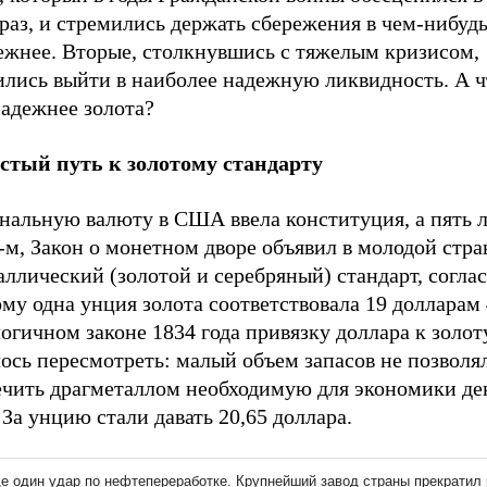
раз, и стремились держать сбережения в чем-нибуд
ежнее. Вторые, столкнувшись с тяжелым кризисом,
ились выйти в наиболее надежную ликвидность. А 
надежнее золота?
стый путь к золотому стандарту
нальную валюту в США ввела конституция, а пять л
-м, Закон о монетном дворе объявил в молодой стра
ллический (золотой и серебряный) стандарт, согла
му одна унция золота соответствовала 19 долларам 
огичном законе 1834 года привязку доллара к золот
ось пересмотреть: малый объем запасов не позволя
ечить драгметаллом необходимую для экономики д
 За унцию стали давать 20,65 доллара.