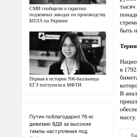
тысяч 
СМИ сообщили о скрытых
подземных заводах по производству
понад
БПЛА на Украине
стрем
быть 
Терни
Нацио
в 1792
бимета
Первая в истории 500-балльница
ЕГЭ поступила в МФТИ
которо
В анал
пришл
обесп
Путин поблагодарил 76-ю
массу.
дивизию ВДВ за высокие
темпы наступления под