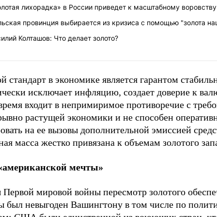
олотая лихорадка» в России приведет к масштабному воровству
ьская провинция выбирается из кризиса с помощью "золота на
илий Колташов: Что делает золото?
й стандарт в экономике является гарантом стабиль
чески исключает инфляцию, создает доверие к валю
 время входит в непримиримое противоречие с треб
рывно растущей экономики и не способен оператив
овать на ее вызовы дополнительной эмиссией средст
ая масса жестко привязана к объемам золотого зап
«американской мечты»
ы Первой мировой войны пересмотр золотого обесп
ы был невыгоден Вашингтону в том числе по полит