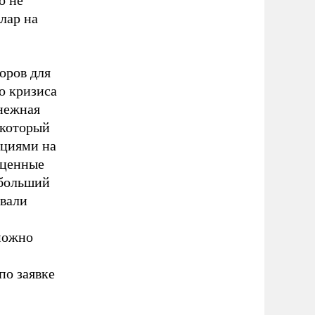
о не
лар на
оров для
о кризиса
енежная
 который
ациями на
 ценные
 больший
овали
можно
по заявке