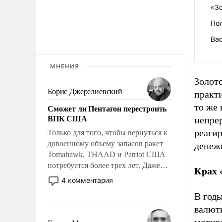
«З
Пол
Вас
МНЕНИЯ
Золото
Борис Джерелиевский
практи
то же
Сможет ли Пентагон перестроить
ВПК США
непре
реагир
Только для того, чтобы вернуться к
довоенному объему запасов ракет
денежн
Tomahawk, THAAD и Patriot США
потребуется более трех лет. Даже
Крах 
небольшая война с Ираном
4 комментария
опустошила американские
В год
арсеналы. Сложившаяся ситуация
валют
означает многолетний период
уязвимости США, например, перед