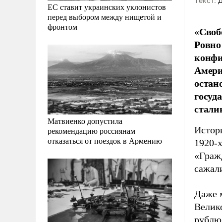
Tекст:
Д
ЕС ставит украинских уклонистов
перед выбором между нищетой и
фронтом
«Своб
Ровно 
конфи
Амери
остан
госуд
стали
Матвиенко допустила
Истор
рекомендацию россиянам
отказаться от поездок в Армению
1920-
«Гражд
сажали
Даже 
Велик
рублю