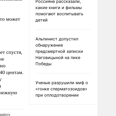
Россияне рассказали,
ь
какие книги и фильмы
помогают воспитывать
что может
детей
Альпинист допустил
обнаружение
предсмертной записки
ет спустя,
Наговицыной на пике
не
Победы
сно
40 центам.
у
Ученые разрушили миф о
л
«гонке сперматозоидов»
енежную
при оплодотворении