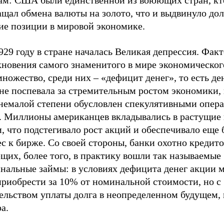
ам: США были единственной из воюющих стран, кт
щал обмена валюты на золото, что и выдвинуло дол
ие позиции в мировой экономике.
929 году в стране началась Великая депрессия. Факт
кновения самого знаменитого в мире экономическог
ножество, среди них – «дефицит денег», то есть д
 не поспевала за стремительным ростом экономики,
 немалой степени обусловлен спекулятивными опер
. Миллионы американцев вкладывались в растущие
, что подстегивало рост акций и обеспечивало еще
с к бирже. Со своей стороны, банки охотно кредит
щих, более того, в практику вошли так называемые
нальные займы: в условиях дефицита денег акции 
приобрести за 10% от номинальной стоимости, но с
ельством уплаты долга в неопределенном будущем, 
а.