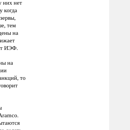
 них нет
у когда
зервы,
е, тем
цены на
нижает
рт ИЭФ.
ны на
ции
анкций, то
говорит
ы
Aramco.
пытаются