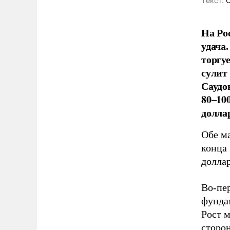
Tекст:
О
На Ро
удача
торгу
сулит
Саудо
80–10
долла
Обе м
конца 
доллар
Во-пе
фунда
Рост м
сторон