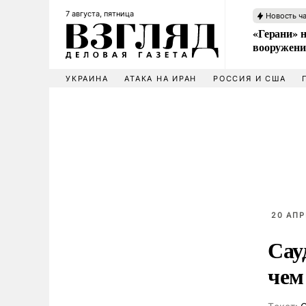
7 августа, пятница
Новость ч
«Герани» н
вооружени
УКРАИНА
АТАКА НА ИРАН
РОССИЯ И США
20 АПР
Сау
чем