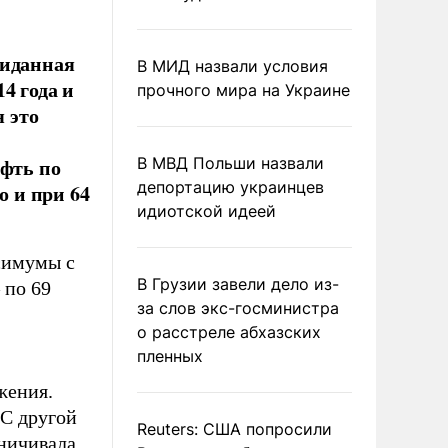
жиданная
В МИД назвали условия
4 года и
прочного мира на Украине
я это
ефть по
В МВД Польши назвали
депортацию украинцев
о и при 64
идиотской идеей
симумы с
В Грузии завели дело из-
 по 69
за слов экс-госминистра
о расстреле абхазских
пленных
жения.
 С другой
Reuters: США попросили
аничивала