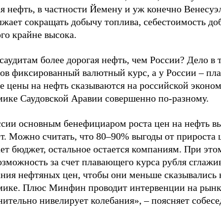
я нефть, в частности Йемену и уж конечно Венесуэл
лжает сокращать добычу топлива, себестоимость до
го крайне высока.
саудитам более дорогая нефть, чем России? Дело в т
тов фиксированный валютный курс, а у России – пл
е цены на нефть сказываются на российской эконом
мике Саудовской Аравии совершенно по-разному.
ссии основным бенефициаром роста цен на нефть в
т. Можно считать, что 80–90% выгоды от прироста 
ет бюджет, остальное остается компаниям. При это
озможность за счет плавающего курса рубля сглажи
ания нефтяных цен, чтобы они меньше сказывались 
мике. Плюс Минфин проводит интервенции на рынк
нительно нивелирует колебания», – поясняет собес