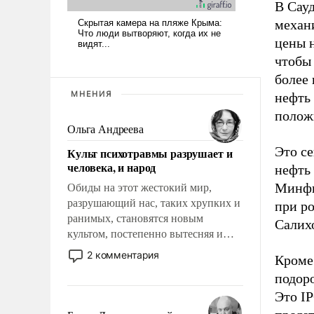
В Сау
механ
цены 
чтобы 
более 
МНЕНИЯ
нефть 
полож
Ольга Андреева
Это се
Культ психотравмы разрушает и
человека, и народ
нефть 
Минфи
Обиды на этот жестокий мир,
разрушающий нас, таких хрупких и
при ро
ранимых, становятся новым
Салих
культом, постепенно вытесняя и
отменяя традиционное требование к
2 комментария
Кроме 
человеку – быть мужественным и
подор
твердым под ударами судьбы, брать
Это I
на себя ответственность, помогать
слабым, идти вперед и