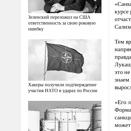
«Санк
курсе 
Зеленский переложил на США
отчаст
ответственность за свою роковую
Салих
ошибку
Тем в
напрям
правда
Лукаш
это не
знаем
Хакеры получили подтверждение
вырос
участия НАТО в ударах по России
«Его л
Формал
санкц
может 