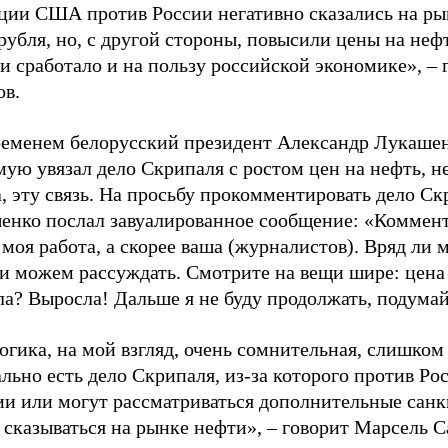
ции США против России негативно сказались на ры
рубля, но, с другой стороны, повысили цены на неф
и сработало и на пользу российской экономике», – 
ов.
ременем белорусский президент Александр Лукаше
ую увязал дело Скрипаля с ростом цен на нефть, н
, эту связь. На просьбу прокомментировать дело С
енко послал завуалированное сообщение: «Коммент
 моя работа, а скорее ваша (журналистов). Вряд ли 
 и можем рассуждать. Смотрите на вещи шире: цена
ла? Выросла! Дальше я не буду продолжать, подума
огика, на мой взгляд, очень сомнительная, слишком
ьно есть дело Скрипаля, из-за которого против Ро
ии или могут рассматриваться дополнительные санк
сказываться на рынке нефти», – говорит Марсель С