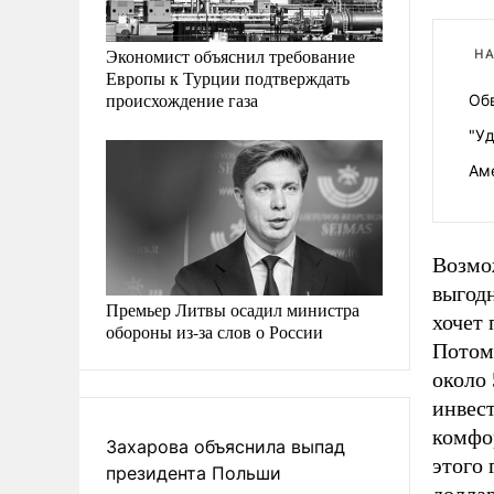
Экономист объяснил требование
НА
Европы к Турции подтверждать
происхождение газа
Об
"У
Ам
Возмо
выгодн
Премьер Литвы осадил министра
хочет 
обороны из-за слов о России
Потом
около 
инвес
комфор
Захарова объяснила выпад
этого 
президента Польши