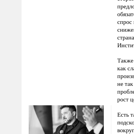
предл
обяза
спрос
сниже
страна
Инсти
Также 
как сл
произ
не так
пробле
рост ц
Есть 
подско
вокру