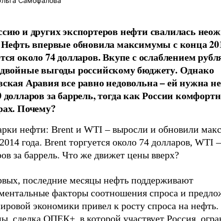
льга Самофалова
ссию и других экспортеров нефти свалилась нео
. Нефть впервые обновила максимумы с конца 201
ется около 74 долларов. Вкупе с ослаблением рубл
 двойные выгоды российскому бюджету. Однако
вская Аравия все равно недовольна – ей нужна н
0 долларов за баррель, тогда как России комфортн
рах. Почему?
арки нефти: Brent и WTI – выросли и обновили мак
2014 года. Brent торгуется около 74 долларов, WTI –
ов за баррель. Что же движет цены вверх?
рвых, последние месяцы нефть поддерживают
ментальные факторы соотношения спроса и предло
ировой экономики привел к росту спроса на нефть.
ы, сделка ОПЕК+, в которой участвует Россия, огр