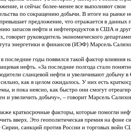
ожение, и сейчас более-менее все выполняют свои
тельства по сокращению добычи. В итоге на рынке 
 превышает предложение, что отражается в данных 
нию запасов нефти и нефтепродуктов в США и дру
х, говорит руководитель экономического департаме
тута энергетики и финансов (ИЭФ) Марсель Салихо
в последние годы появился такой фактор влияния н
анцевая нефть. «За последние полгода стало понятно
водители сланцевой нефти и увеличивают добычу в
 сильно, как в целом ожидалось. У них есть кратко
мы, и пока неясно, как быстро они смогут отреагир
ен и увеличить добычу», – говорит Марсель Салихов
также краткосрочные факторы, которые помогли неф
чить вверх. Это геополитическая премия на фоне с
г Сирии, санкций против России и торговых войн 