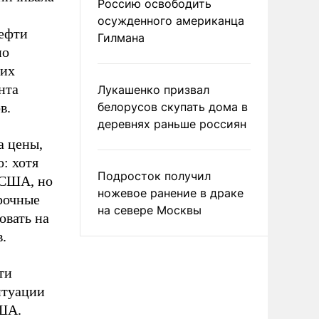
Россию освободить
осужденного американца
нефти
Гилмана
по
гих
нта
Лукашенко призвал
в.
белорусов скупать дома в
деревнях раньше россиян
а цены,
: хотя
Подросток получил
 США, но
ножевое ранение в драке
срочные
на севере Москвы
овать на
.
ти
итуации
США.