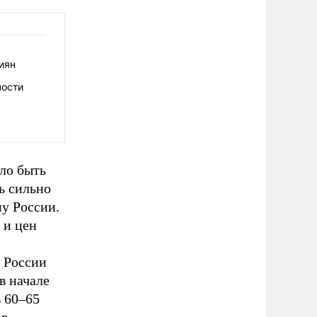
иян
ности
ло быть
ь сильно
ну России.
 и цен
 России
в начале
в 60–65