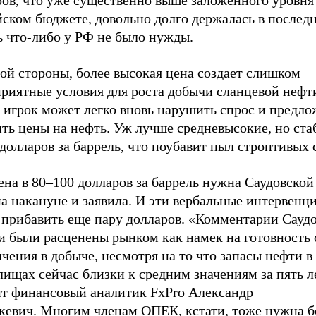
ров, что уже существенно выше заложенного уровня
ском бюджете, довольно долго держалась в последн
ь что-либо у РФ не было нужды.
ой стороны, более высокая цена создает слишком
приятные условия для роста добычи сланцевой неф
 игрок может легко вновь нарушить спрос и предло
ить цены на нефть. Уж лучше средневысокие, но ст
долларов за баррель, что поубавит пыл строптивых 
ена в 80–100 долларов за баррель нужна Саудовской
а накануне и заявила. И эти вербальные интервенц
 прибавить еще пару долларов. «Комментарии Сауд
и были расценены рынком как намек на готовность 
чения в добыче, несмотря на то что запасы нефти в
ищах сейчас близки к средним значениям за пять ле
ит финансовый аналитик FxPro Александр
кевич.
Многим членам ОПЕК, кстати, тоже нужна б