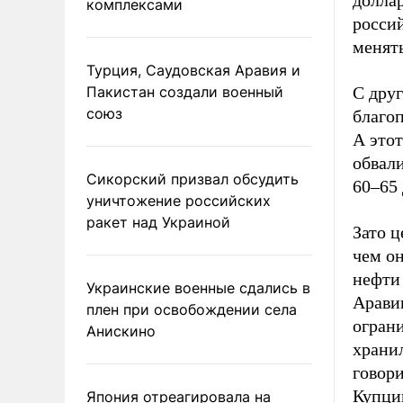
долла
комплексами
россий
менят
Турция, Саудовская Аравия и
Пакистан создали военный
С друг
союз
благо
А этот
обвал
Сикорский призвал обсудить
60–65 
уничтожение российских
ракет над Украиной
Зато ц
чем он
нефти
Украинские военные сдались в
Арави
плен при освобождении села
ограни
Анискино
хранил
говор
Купци
Япония отреагировала на