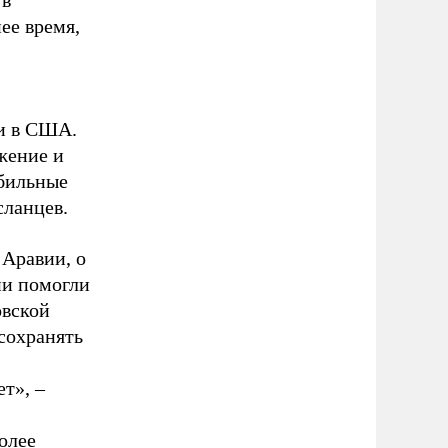
 в
ее время,
ти в США.
жение и
абильные
сланцев.
 Аравии, о
ии помогли
овской
сохранять
т», –
олее