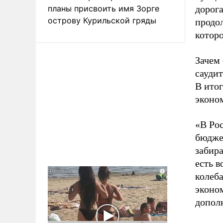
планы присвоить имя Зорге
дорога
острову Курильской гряды
продо
которо
Зачем 
сауди
В итог
эконо
«В Ро
бюдже
забира
есть в
колеб
эконо
допол