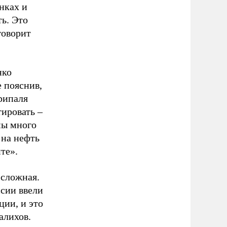
нках и
ть. Это
говорит
нко
е пояснив,
крипаля
ировать –
мы много
 на нефть
йте».
 сложная.
ссии ввели
ции, и это
алихов.