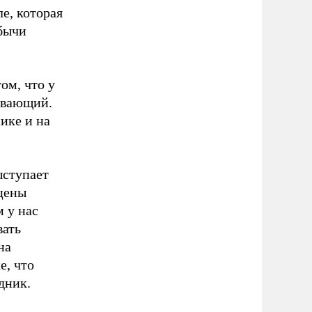
е, которая
бычи
ом, что у
авающий.
ике и на
ыступает
цены
м у нас
вать
на
е, что
едник.