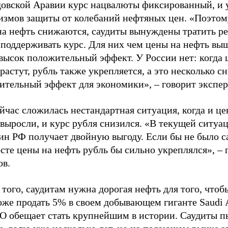
довской Аравии курс нацвалюты фиксированный, и у
измов защиты от колебаний нефтяных цен. «Поэтом
на нефть снижаются, саудиты вынуждены тратить ре
поддерживать курс. Для них чем цены на нефть выш
высок положительный эффект. У России нет: когда 
растут, рубль также укрепляется, а это несколько с
ительный эффект для экономики», – говорит экспе
йчас сложилась нестандартная ситуация, когда и це
выросли, и курс рубля снизился. «В текущей ситуа
н РФ получает двойную выгоду. Если бы не было с
сте цены на нефть рубль бы сильно укреплялся», – 
ов.
того, саудитам нужна дорогая нефть для того, чтоб
оже продать 5% в своем добывающем гиганте Saudi 
PO обещает стать крупнейшим в истории. Саудиты 