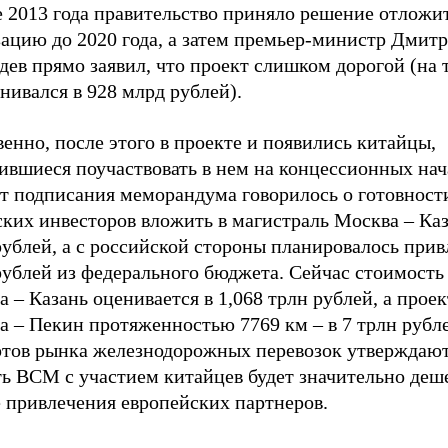
 2013 года правительство приняло решение отложит
зацию до 2020 года, а затем премьер-министр Дмит
ев прямо заявил, что проект слишком дорогой (на 
нивался в 928 млрд рублей).
енно, после этого в проекте и появились китайцы,
ившиеся поучаствовать в нем на концессионных нач
т подписания меморандума говорилось о готовност
ких инвесторов вложить в магистраль Москва – Каз
ублей, а с российской стороны планировалось прив
рублей из федерального бюджета. Сейчас стоимост
 – Казань оценивается в 1,068 трлн рублей, а про
 – Пекин протяженностью 7769 км – в 7 трлн рубле
ртов рынка железнодорожных перевозок утверждают
ь ВСМ с участием китайцев будет значительно деше
е привлечения европейских партнеров.