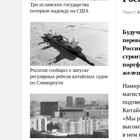
Три исламских государства
потеряли надежду на США
Tекст:
Н
Будуч
перев
Росси
строи
портф
Росатом сообщил о запуске
желез
регулярных рейсов китайских судов
по Севморпути
Намер
магис
подтве
Китай
«Мы р
высок
в нем