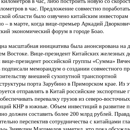
 километров в час, либо построить новую со скорос
лометров в час. Предложение совместно поработать
ской области было озвучено китайским инвесторам
о – в марте, когда вице-премьер Аркадий Дворкови
ский экономический форум в городе Боао.
дна масштабная инициатива была анонсирована на д
ем Востоке. Вице-президент Китайских железных д
и вице-президент российской группы «Сумма» Вяче
в подписали меморандум о создании совместного п
роительству внешней сухопутной транспортной
структуры порта Зарубино в Приморском крае. Из э
уется отправлять в Китай российские экспортные г
обеспечивать перевалку грузов из северо-восточных
нций КНР в южные. Объем инвестиций в развитие п
но должен составить более 200 млрд рублей. Правд
тельно перспектив сотрудничества с китайцами гла
ы» Зиявудин Магомедов заметил, что пока обсужда