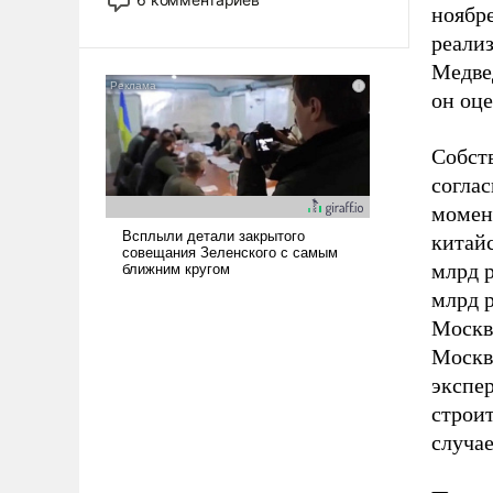
ноябре
опустошила американские
арсеналы. Сложившаяся ситуация
реали
означает многолетний период
Медвед
уязвимости США, например, перед
он оце
Китаем.
Собств
соглас
момен
китайс
млрд р
млрд 
Москва
Москва
экспе
строит
случа