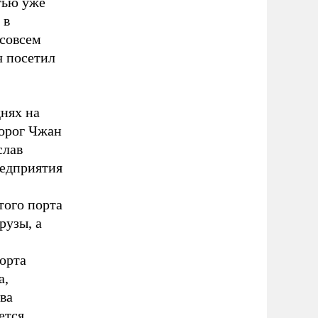
тью уже
 в
 совсем
ч посетил
нях на
орог Чжан
слав
редприятия
того порта
рузы, а
орта
а,
ва
ется