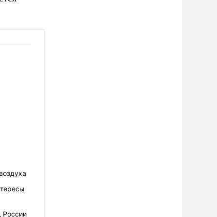
 воздуха
нтересы
д России