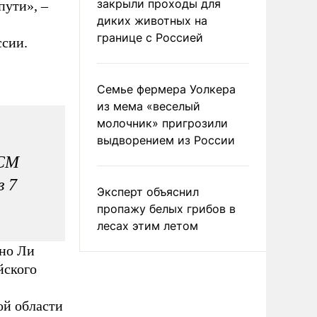
закрыли проходы для
пути», –
диких животных на
границе с Россией
ссии.
Семье фермера Уолкера
из мема «веселый
молочник» пригрозили
выдворением из России
ВСМ
в 7
Эксперт объяснил
пропажу белых грибов в
лесах этим летом
ано Ли
йского
ой области