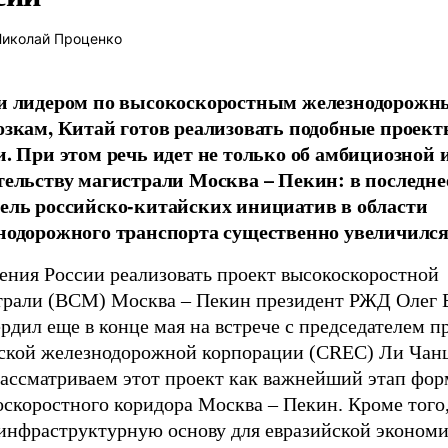
иколай Проценко
и лидером по высокоскоростным железнодорож
озкам, Китай готов реализовать подобные проект
и. При этом речь идет не только об амбициозной 
тельству магистрали Москва – Пекин: в последне
ель российско-китайских инициатив в области
нодорожного транспорта существенно увеличился
ения России реализовать проект высокоскоростной
трали (ВСМ) Москва – Пекин президент РЖД Олег 
рдил еще в конце мая на встрече с председателем п
ской железнодорожной корпорации (CREC) Ли Чан
ассматриваем этот проект как важнейший этап фо
оскоростного коридора Москва – Пекин. Кроме того
 инфраструктурную основу для евразийской эконом