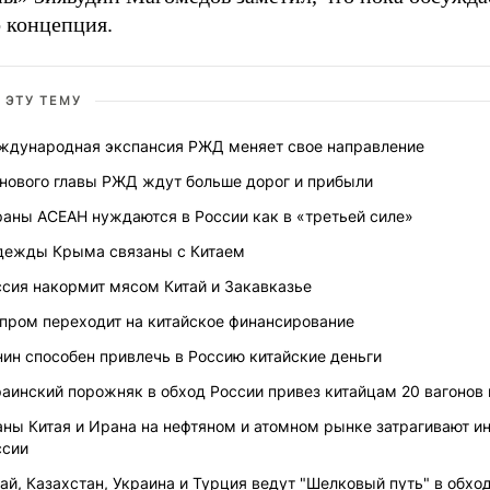
о концепция.
 ЭТУ ТЕМУ
ждународная экспансия РЖД меняет свое направление
 нового главы РЖД ждут больше дорог и прибыли
раны АСЕАН нуждаются в России как в «третьей силе»
дежды Крыма связаны с Китаем
ссия накормит мясом Китай и Закавказье
зпром переходит на китайское финансирование
ин способен привлечь в Россию китайские деньги
аинский порожняк в обход России привез китайцам 20 вагонов
аны Китая и Ирана на нефтяном и атомном рынке затрагивают и
ссии
ай, Казахстан, Украина и Турция ведут "Шелковый путь" в обхо