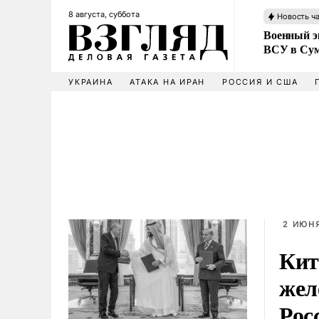
8 августа, суббота
Новость ч
Военный эк
ВСУ в Сум
УКРАИНА
АТАКА НА ИРАН
РОССИЯ И США
2 ИЮНЯ
Кит
жел
Рос