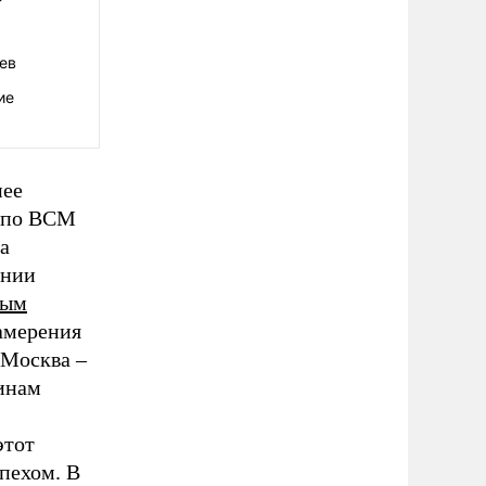
ев
ие
нее
е по ВСМ
а
ании
ным
намерения
 Москва –
инам
этот
спехом. В