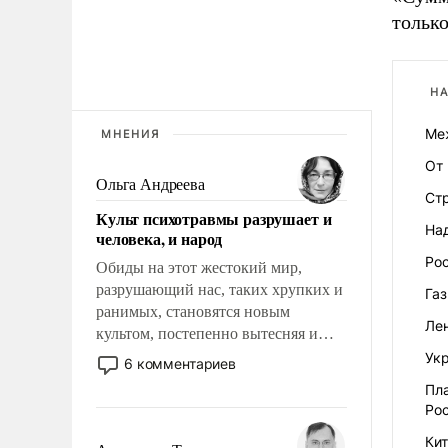
тольк
НА
Ме
МНЕНИЯ
От
Ольга Андреева
Ст
Культ психотравмы разрушает и
На
человека, и народ
Ро
Обиды на этот жестокий мир,
разрушающий нас, таких хрупких и
Га
ранимых, становятся новым
Лен
культом, постепенно вытесняя и
отменяя традиционное требование к
Укр
6 комментариев
человеку – быть мужественным и
Пл
твердым под ударами судьбы, брать
Ро
на себя ответственность, помогать
Кит
слабым, идти вперед и