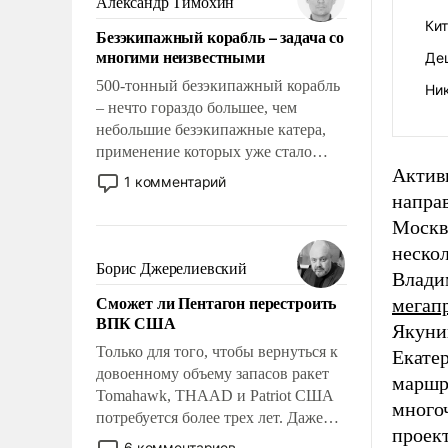
Александр Тимохин
адаптироваться.
Кит
Безэкипажный корабль – задача со
многими неизвестными
Де
500-тонный безэкипажный корабль
Ник
– нечто гораздо большее, чем
небольшие безэкипажные катера,
применение которых уже стало
Актив
обыденностью. Задача по созданию
1 комментарий
такого корабля очень сложна и
напра
амбициозна. Однако и ее
Москва
реализация радикально поднимет
неско
наши боевые возможности.
Борис Джерелиевский
Влади
Сможет ли Пентагон перестроить
мегап
ВПК США
Якуни
Только для того, чтобы вернуться к
Екате
довоенному объему запасов ракет
маршру
Tomahawk, THAAD и Patriot США
много
потребуется более трех лет. Даже
проект
небольшая война с Ираном
6 комментариев