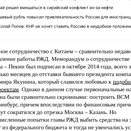
ай решил вмешаться в сирийский конфликт из-за нефти
шевый рубль повысил привлекательность России для иностранц
олай Попов: КНР не хочет ставить Россию в неудобное положен
ное сотрудничество с Китаем – сравнительно недав
вление работы РЖД. Меморандум о сотрудничеств
 – Пекин был подписан в октябре 2014 года, всего з
лько месяцев до отставки бывшего президента комп
мира Якунина, который славился любовью к
подоб
роектам
. Однако в данном случае первоначальные 
на были сравнительно скромными: построить ВСМ
ринбург, причем впоследствии по финансовым прич
т сократился до отрезка Москва – Казань. Но
численные попытки главы РЖД выбить средства на 
 из федерального бюджета и тогда не увенчались у