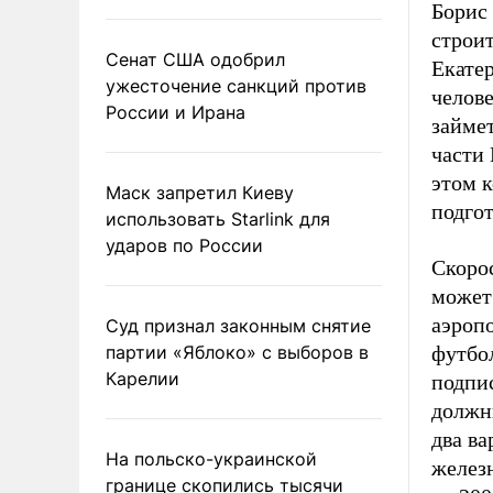
Борис
строи
Сенат США одобрил
Екатер
ужесточение санкций против
челове
России и Ирана
займет
части
этом 
Маск запретил Киеву
подго
использовать Starlink для
ударов по России
Скорос
может 
аэроп
Суд признал законным снятие
партии «Яблоко» с выборов в
футбо
Карелии
подпи
должн
два в
На польско-украинской
желез
границе скопились тысячи