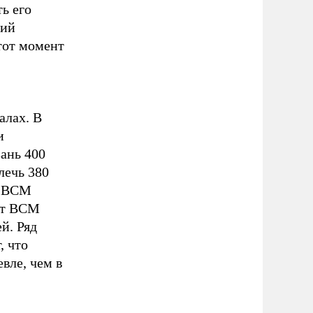
ь его
рий
тот момент
алах. В
и
ань 400
лечь 380
ь ВСМ
ект ВСМ
й. Ряд
, что
вле, чем в