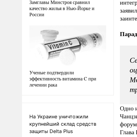
Замглавы Минстроя сравнил
интег
качество жилья в Нью-Йорке и
заявил
России
заинте
Парад
Се
оц
Ученые подтвердили
эффективность витамина C при
Мо
лечении рака
тр
Одно 
Чанцзи
На Украине уничтожили
крупнейший склад средств
форума
защиты Delta Plus
Глава