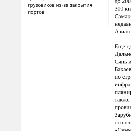
до 200
грузовиков из-за закрытия
300 ки
портов
Самар
недавн
Азиат
Еще о
Дальн
Сянь 
Бакае
по ст
инфра
планир
также 
прови
Заруби
относи
«Сумм