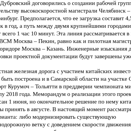
 Дубровский договорились о создании рабочей груп
тельству высокоскоростной магистрали Челябинск –
инбург. Предполагается, что ее загрузка составит 4
к в год, а путь между двумя крупнейшими городами
 всего 1 час 10 минут. Эта линия рассматривается в
 ВСМ Москва – Пекин, равно как и пилотная магист
коридоре Москва – Казань. Инженерные изыскания 
товки проектной документации будут завершены уже
тная железная дорога с участием китайских инвест
быть построена и в Самарской области на участке 
орт Курумоч – Тольятти в преддверии чемпионата м
лу 2018 года. Меморандум о реализации этого прое
сан 1 июня, но окончательное решение по нему кит
ы принять в августе. В настоящий момент рассматр
арианта: либо модернизировать существующую
нодорожную ветку с доведением скорости движения