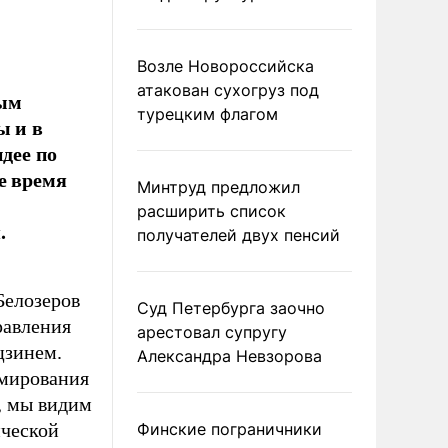
Возле Новороссийска
атакован сухогруз под
ным
турецким флагом
ы и в
идее по
е время
Минтруд предложил
расширить список
.
получателей двух пенсий
Белозеров
Суд Петербурга заочно
равления
арестовал супругу
цзинем.
Александра Невзорова
рмирования
, мы видим
ической
Финские пограничники