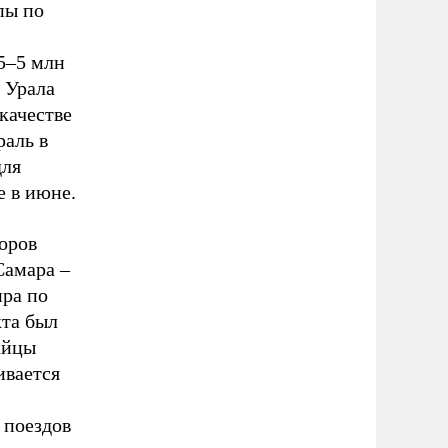
пы по
,5–5 млн
 Урала
 качестве
раль в
для
 в июне.
оров
Самара –
ира по
кта был
айцы
ивается
 поездов