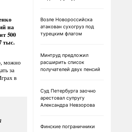
енко
Возле Новороссийска
ий на
атакован сухогруз под
ит 500
турецким флагом
7 тыс.
Минтруд предложил
о, можно
расширить список
получателей двух пенсий
ать за
грах в
Суд Петербурга заочно
арестовал супругу
Александра Невзорова
а
Финские пограничники