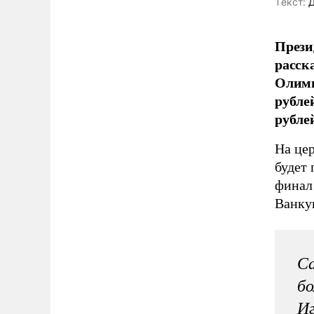
Tекст:
Д
Прези
расск
Олимп
рубле
рублей
На це
будет 
финал 
Ванкув
Са
бо
Иг