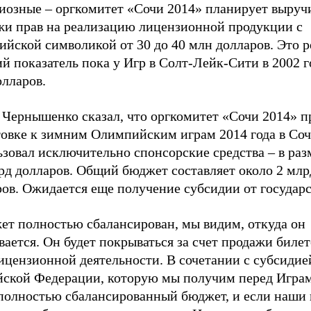
иозные – оргкомитет «Сочи 2014» планирует выруч
жи прав на реализацию лицензионной продукции с
йской символикой от 30 до 40 млн долларов. Это р
 показатель пока у Игр в Солт-Лейк-Сити в 2002 г
олларов.
 Чернышенко сказал, что оргкомитет «Сочи 2014» п
товке к зимним Олимпийским играм 2014 года в Со
зовал исключительно спонсорские средства – в раз
рд долларов. Общий бюджет составляет около 2 млр
ов. Ожидается еще получение субсидии от государс
ет полностью сбалансирован, мы видим, откуда он
ается. Он будет покрываться за счет продажи билет
ицензионной деятельности. В сочетании с субсидие
йской Федерации, которую мы получим перед Играм
 полностью сбалансированный бюджет, и если наши