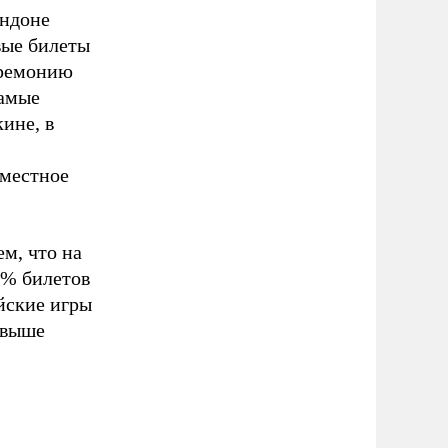
ондоне
вые билеты
еремонию
Самые
ине, в
 местное
м, что на
0% билетов
йские игры
 выше