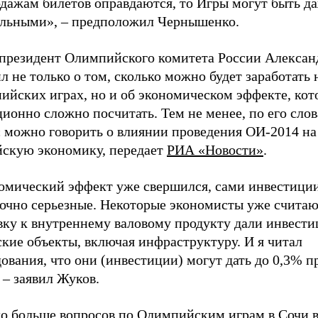
одажам билетов оправдаются, то Игры могут быть д
льными», – предположил Чернышенко.
 президент Олимпийского комитета России Алексан
л не только о том, сколько можно будет заработать 
ийских играх, но и об экономическом эффекте, ко
ионно сложно посчитать. Тем не менее, по его слов
с можно говорить о влиянии проведения ОИ-2014 на
йскую экономику, передает
РИА «Новости»
.
омический эффект уже свершился, сами инвестици
точно серьезные. Некоторые экономисты уже считаю
вку к внутреннему валовому продукту дали инвести
кие объекты, включая инфраструктуру. И я читал
ования, что они (инвестиции) могут дать до 0,3% п
– заявил Жуков.
до больше вопросов по Олимпийским играм в Сочи 