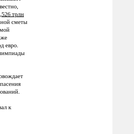
вестно,
,526 трлн
льной сметы
амой
аже
д евро.
Олимпиады
ровождает
опасения
нований.
ал к