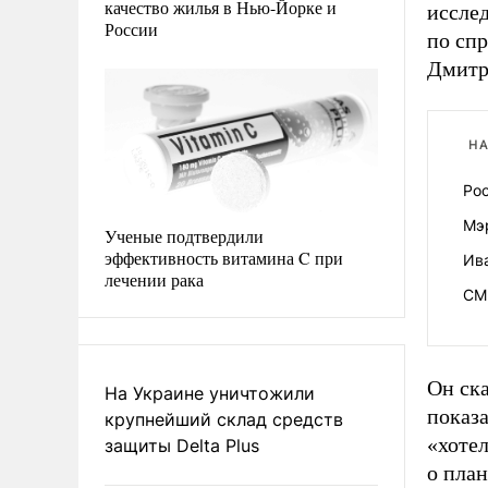
качество жилья в Нью-Йорке и
иссле
России
по сп
Дмитр
НА
Рос
Мэ
Ученые подтвердили
эффективность витамина C при
Ива
лечении рака
СМ
Он ска
На Украине уничтожили
показа
крупнейший склад средств
«хоте
защиты Delta Plus
о план