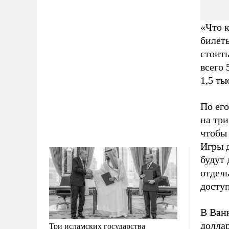
«Что к
билеты
стоит
всего 
1,5 ты
По его
на три
чтобы
Игры 
будут 
отдель
досту
В Ванк
долла
Три исламских государства