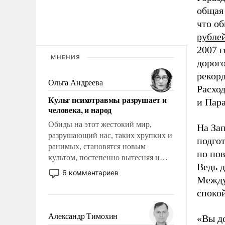
общая 
что о
рубле
2007 
МНЕНИЯ
дорого
рекорд
Ольга Андреева
Расхо
Культ психотравмы разрушает и
и Пара
человека, и народ
Обиды на этот жестокий мир,
На За
разрушающий нас, таких хрупких и
подго
ранимых, становятся новым
по пов
культом, постепенно вытесняя и
Ведь д
отменяя традиционное требование к
6 комментариев
Между
человеку – быть мужественным и
твердым под ударами судьбы, брать
спокой
на себя ответственность, помогать
слабым, идти вперед и
Александр Тимохин
«Вы д
адаптироваться.