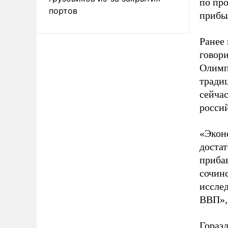
по пр
портов
прибы
Ранее
говори
Олимп
традиц
сейча
росси
«Экон
доста
приба
сочинс
исслед
ВВП», 
Гораз