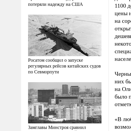
потеряли надежду на США
1100 д
цены 
на сор
открыт
дешев
некот
специа
населе
Росатом сообщил о запуске
регулярных рейсов китайских судов
по Севморпути
Черны
них б
на Ол
было 
отмет
«В лю
возмож
Замглавы Минстроя сравнил