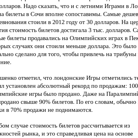
олларов. Надо сказать, что и с летними Играми в Л
на билеты в Сочи вполне сопоставимы. Самые деше
евнования стоили в 2012 году от 30 долларов. На ц
ия стоимость билетов достигала 3 тыс. долларов. 
ые билеты продавались на Олимпийских играх в Пек
орых случаях они стоили меньше доллара. Это было
льно сделано для того, чтобы привлечь на трибуны
ние.
шенко отметил, что лондонские Игры отметились те
ыл установлен абсолютный рекорд по продажам: 10
импийские игры было продано. Даже на Паралимпи
продано свыше 90% билетов. По его словам, обычно
ки в 70% продажи не поднимаются.
бом случае стоимость билетов рассчитывается из
ностей рынка, и это справедливая цена на основе