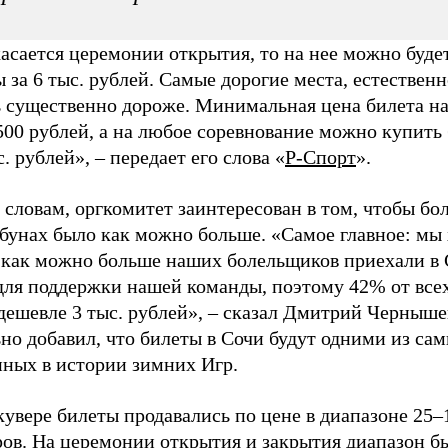
асается церемонии открытия, то на нее можно буде
 за 6 тыс. рублей. Самые дорогие места, естественн
ь существенно дороже. Минимальная цена билета на
500 рублей, а на любое соревнование можно купить 
с. рублей», – передает его слова
«
Р-Спорт
».
 словам, оргкомитет заинтересован в том, чтобы б
бунах было как можно больше. «Самое главное: мы 
 как можно больше наших болельщиков приехали в 
для поддержки нашей команды, поэтому 42% от все
дешевле 3 тыс. рублей», – сказал Дмитрий Черныше
но добавил, что билеты в Сочи будут одними из са
пных в истории зимних Игр.
увере билеты продавались по цене в диапазоне 25–
ров. На церемонии открытия и закрытия диапазон б