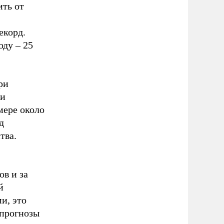
ить от
екорд.
оду – 25
ри
чи
мере около
д
тва.
ов и за
й
и, это
 прогнозы