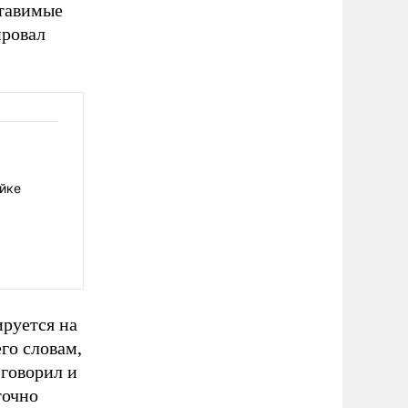
ставимые
ировал
йке
ируется на
его словам,
говорил и
точно