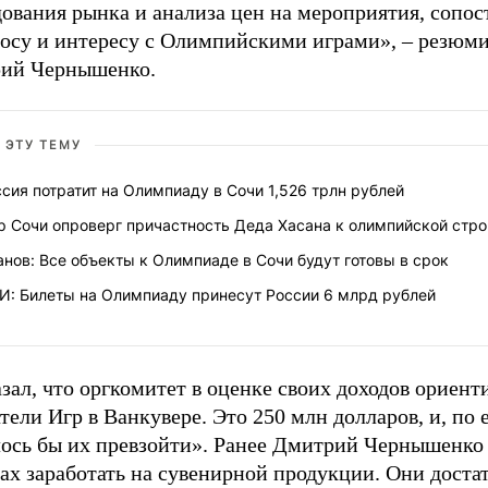
дования рынка и анализа цен на мероприятия, сопо
росу и интересу с Олимпийскими играми», – резюм
ий Чернышенко.
 ЭТУ ТЕМУ
сия потратит на Олимпиаду в Сочи 1,526 трлн рублей
р Сочи опроверг причастность Деда Хасана к олимпийской стро
нов: Все объекты к Олимпиаде в Сочи будут готовы в срок
И: Билеты на Олимпиаду принесут России 6 млрд рублей
зал, что оргкомитет в оценке своих доходов ориент
тели Игр в Ванкувере. Это 250 млн долларов, и, по 
лось бы их превзойти». Ранее Дмитрий Чернышенко 
ах заработать на сувенирной продукции. Они доста