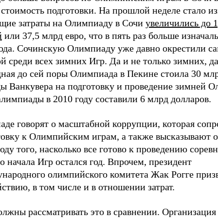
стоимость подготовки. На прошлой неделе стало из
бщие затраты на Олимпиаду в Сочи
увеличились до 1
й
или 37,5 млрд евро, что в пять раз больше изнача
года. Сочинскую Олимпиаду уже давно окрестили с
й среди всех зимних Игр. Да и не только зимних, д
ная до сей поры Олимпиада в Пекине стоила 30 млр
ды Ванкувера на подготовку и проведение зимней 
лимпиады в 2010 году составили 6 млрд долларов.
паде говорят о масштабной коррупции, которая соп
товку к Олимпийским играм, а также высказывают 
оду того, насколько все готово к проведению сорев
о начала Игр остался год. Впрочем, президент
народного олимпийского комитета Жак Рогге призв
ствию, в том числе и в отношении затрат.
олжны рассматривать это в сравнении. Организация