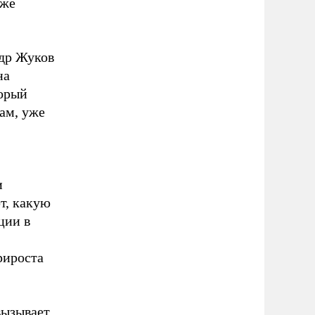
аже
др Жуков
на
торый
ам, уже
и
т, какую
ции в
рироста
вызывает