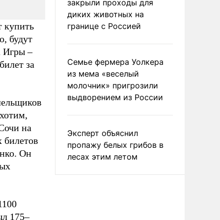
закрыли проходы для
диких животных на
т купить
границе с Россией
о, будут
 Игры –
Семье фермера Уолкера
билет за
из мема «веселый
молочник» пригрозили
выдворением из России
олельщиков
хотим,
Сочи на
Эксперт объяснил
х билетов
пропажу белых грибов в
нко. Он
лесах этим летом
мых
1100
ыл 175–