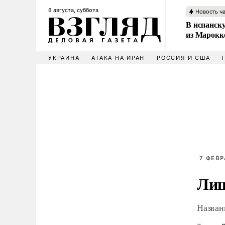
8 августа, суббота
Новость ч
В испанск
из Марокк
УКРАИНА
АТАКА НА ИРАН
РОССИЯ И США
7 ФЕВР
Лиш
Назван