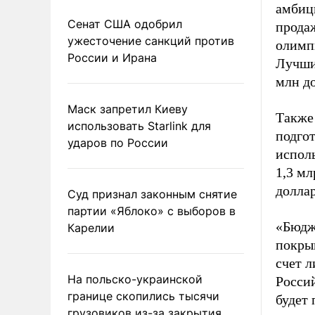
амбиц
Сенат США одобрил
прода
ужесточение санкций против
олимпи
России и Ирана
Лучший
млн д
Маск запретил Киеву
Также
использовать Starlink для
подго
ударов по России
исполь
1,3 мл
доллар
Суд признал законным снятие
партии «Яблоко» с выборов в
«Бюдж
Карелии
покрыв
счет л
На польско-украинской
Росси
границе скопились тысячи
будет
грузовиков из-за закрытия