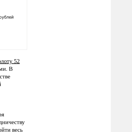
 рублей
лоту 52
ми. В
стве
й
ря
дничеству
ойти весь