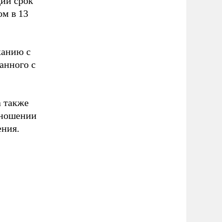
щий срок
ом в 13
канию с
анного с
а также
тношении
ения.