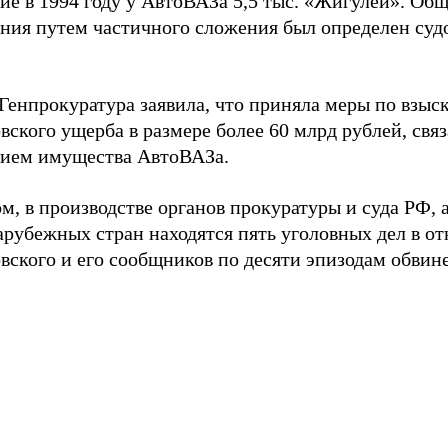
ие в 1994 году у АвтоВАЗа 5,5 тыс. «Жигулей». Об
ания путем частичного сложения был определен суд
Генпрокуратура заявила, что приняла меры по взыс
вского ущерба в размере более 60 млрд рублей, связ
ием имущества АвтоВАЗа.
м, в производстве органов прокуратуры и суда РФ, 
арубежных стран находятся пять уголовных дел в о
вского и его сообщников по десяти эпизодам обвин