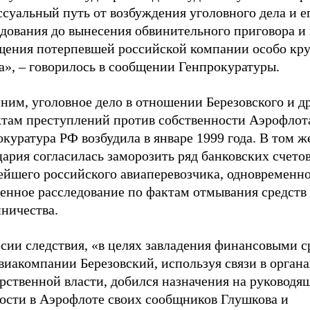
суальный путь от возбуждения уголовного дела и е
едования до вынесения обвинительного приговора и
щения потерпевшей российской компании особо кр
а», – говорилось в сообщении Генпрокуратуры.
ним, уголовное дело в отношении Березовского и д
ктам преступлений против собственности Аэрофлот
куратура РФ возбудила в январе 1999 года. В том ж
рия согласилась заморозить ряд банковских счетов
ейшего российского авиаперевозчика, одновременно
венное расследование по фактам отмывания средств
ничества.
рсии следствия, «в целях завладения финансовыми 
виакомпании Березовский, используя связи в органа
рственной власти, добился назначения на руководя
ости в Аэрофлоте своих сообщников Глушкова и