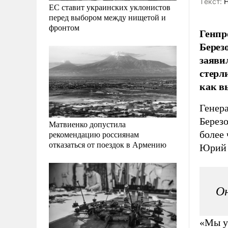
Tекст:
Н
ЕС ставит украинских уклонистов
перед выбором между нищетой и
фронтом
Генпр
Берез
заяви
стерл
как в
Генер
Березо
Матвиенко допустила
более
рекомендацию россиянам
отказаться от поездок в Армению
Юрий 
Он
«Мы у