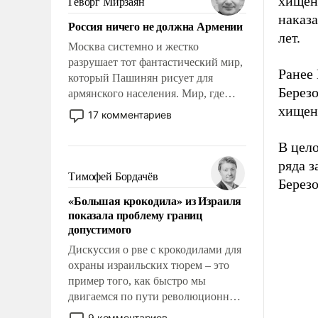
хищен
Геворг Мирзаян
Китаем.
наказ
Россия ничего не должна Армении
лет.
Москва системно и жестко
разрушает тот фантастический мир,
Ранее 
который Пашинян рисует для
Березо
армянского населения. Мир, где
политические прожекты будут
хищен
17 комментариев
безусловно оплачиваться за счет
российских налогоплательщиков и
В цело
где Еревану за свои поступки не
ряда з
нужно отвечать.
Тимофей Бордачёв
Березо
«Большая крокодила» из Израиля
показала проблему границ
допустимого
Дискуссия о рве с крокодилами для
охраны израильских тюрем – это
пример того, как быстро мы
двигаемся по пути революционных
изменений. То, что несколько лет
9 комментариев