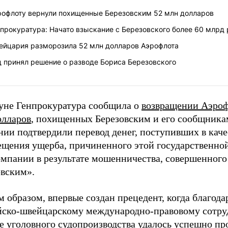
рофлоту вернули похищенные Березовским 52 млн долларов
прокуратура: Начато взыскание с Березовского более 60 млрд
ейцария разморозила 52 млн долларов Аэрофлота
д принял решение о разводе Бориса Березовского
уне Генпрокуратура сообщила о
возвращении Аэроф
олларов
, похищенных Березовским и его сообщника
ии подтвердили перевод денег, поступивших в каче
ещения ущерба, причиненного этой государственно
омпании в результате мошенничества, совершенного
овским».
 образом, впервые создан прецедент, когда благода
йско-швейцарскому международно-правовому сотру
е уголовного судопроизводства удалось успешно пр