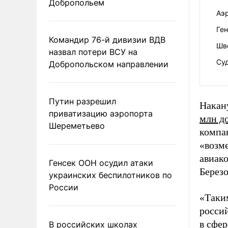
Добропольем
Аэ
Ген
Командир 76-й дивизии ВДВ
Шв
назвал потери ВСУ на
Су
Добропольском направлении
Путин разрешил
Накан
приватизацию аэропорта
млн д
Шереметьево
компан
«возм
авиак
Генсек ООН осудил атаки
Берез
украинских беспилотников по
России
«Таким
росси
в сфер
В российских школах