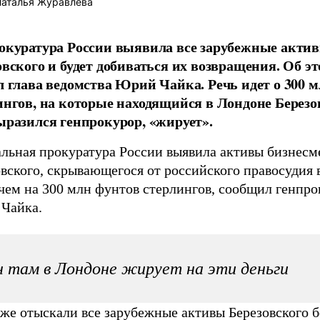
аталья Журавлева
окуратура России выявила все зарубежные акти
овского и будет добиваться их возвращения. Об эт
л глава ведомства Юрий Чайка. Речь идет о 300 
ингов, на которые находящийся в Лондоне Березо
ыразился генпрокурор, «жирует».
альная прокуратура России выявила активы бизнесм
вского, скрывающегося от российского правосудия 
 чем на 300 млн фунтов стерлингов, сообщил генпр
Чайка.
 там в Лондоне жирует на эти деньги
же отыскали все зарубежные активы Березовского б