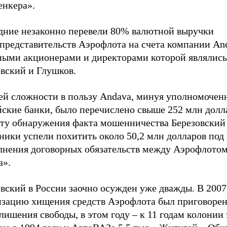
енкера».
дние незаконно перевели 80% валютной выручки
нпредставительств Аэрофлота на счета компании An
ными акционерами и директорами которой являлись
овский и Глушков.
ей сложности в пользу Andava, минуя уполномочен
йские банки, было перечислено свыше 252 млн долл
ту обнаружения факта мошенничества Березовский 
ники успели похитить около 50,2 млн долларов под
лнения договорных обязательств между Аэрофлотом
a».
вский в России заочно осужден уже дважды. В 2007 
изацию хищения средств Аэрофлота был приговорен
лишения свободы, в этом году
–
к 11 годам колонии 