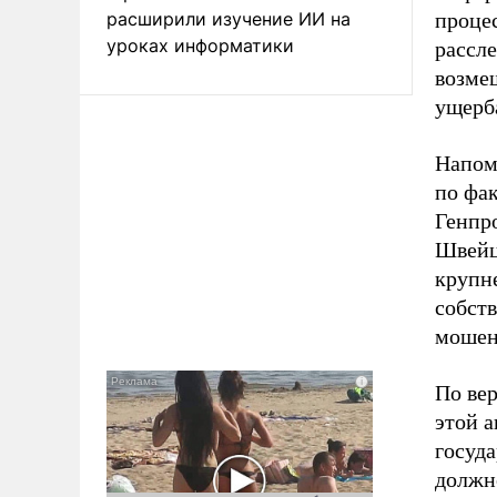
расширили изучение ИИ на
процес
уроках информатики
рассл
возме
ущерб
Напом
по фа
Генпро
Швейца
крупн
собст
мошен
По ве
этой а
госуда
должн