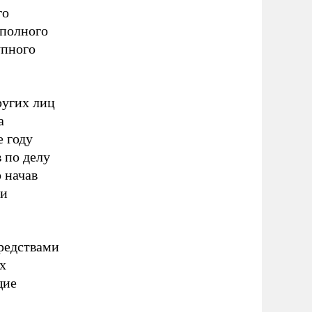
го
 полного
упного
ругих лиц
а
е году
 по делу
 начав
 и
средствами
х
щие