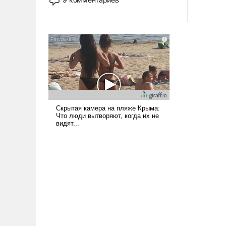
назад было образом для
псевдонаучной фантастики, стало
всерьез обсуждаемой идеей.