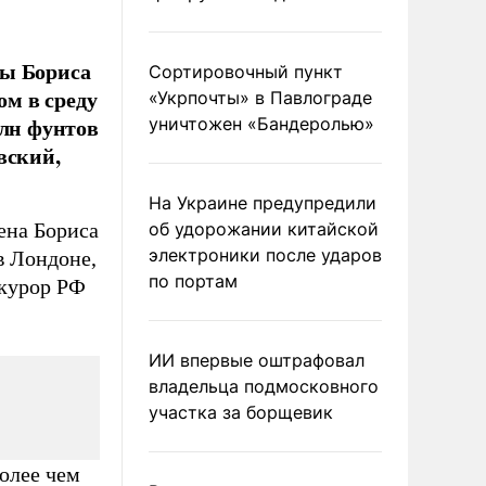
вы Бориса
Сортировочный пункт
ом в среду
«Укрпочты» в Павлограде
млн фунтов
уничтожен «Бандеролью»
вский,
На Украине предупредили
ена Бориса
об удорожании китайской
электроники после ударов
в Лондоне,
по портам
окурор РФ
ИИ впервые оштрафовал
владельца подмосковного
участка за борщевик
олее чем