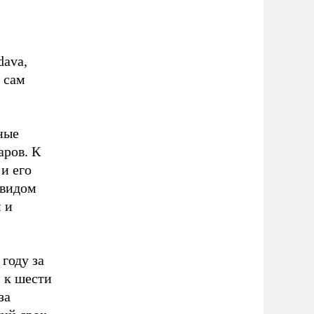
dava,
 сам
ные
аров. К
и его
 видом
 и
году за
 к шести
за