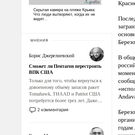
Красн
После
загра
основ
МНЕНИЯ
Берез
Борис Джерелиевский
В общ
росси
Сможет ли Пентагон перестроить
ВПК США
момен
сообщ
Только для того, чтобы вернуться к
довоенному объему запасов ракет
«испо
Tomahawk, THAAD и Patriot США
Andav
потребуется более трех лет. Даже
небольшая война с Ираном
2 комментария
Березо
опустошила американские
орган
арсеналы. Сложившаяся ситуация
годам 
означает многолетний период
уязвимости США, например, перед