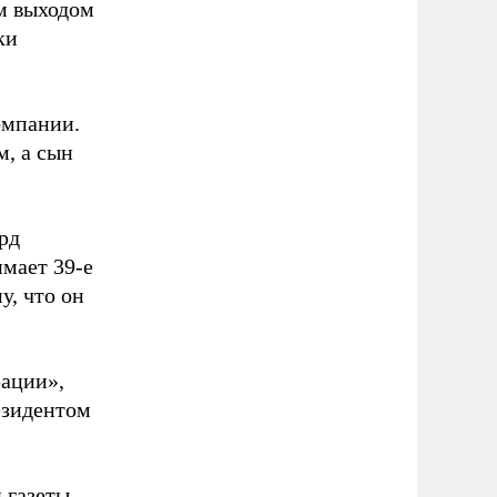
м выходом
ки
омпании.
м, а сын
рд
имает 39-е
у, что он
рации»,
езидентом
 газеты