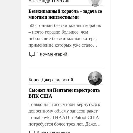
Александр Тимохин
адаптироваться.
Безэкипажный корабль – задача со
многими неизвестными
500-тонный безэкипажный корабль
– нечто гораздо большее, чем
небольшие безэкипажные катера,
применение которых уже стало
обыденностью. Задача по созданию
1 комментарий
такого корабля очень сложна и
амбициозна. Однако и ее
реализация радикально поднимет
наши боевые возможности.
Борис Джерелиевский
Сможет ли Пентагон перестроить
ВПК США
Только для того, чтобы вернуться к
довоенному объему запасов ракет
Tomahawk, THAAD и Patriot США
потребуется более трех лет. Даже
небольшая война с Ираном
6 комментариев