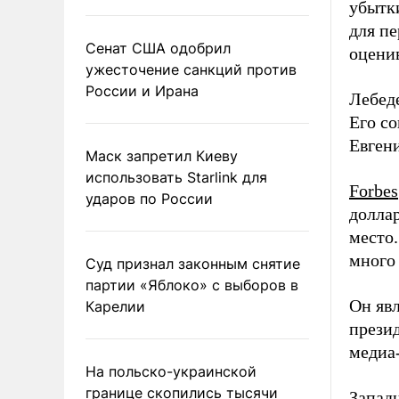
убытк
для п
Сенат США одобрил
оценив
ужесточение санкций против
России и Ирана
Лебеде
Его с
Евгени
Маск запретил Киеву
использовать Starlink для
Forbes
ударов по России
доллар
место.
много 
Суд признал законным снятие
партии «Яблоко» с выборов в
Он яв
Карелии
прези
медиа
На польско-украинской
границе скопились тысячи
Запад