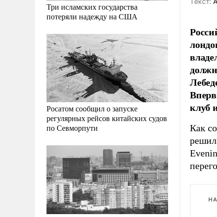
Tекст:
А
Три исламских государства
потеряли надежду на США
Росси
лондо
владе
должн
Лебед
Вперв
клуб 
Росатом сообщил о запуске
регулярных рейсов китайских судов
Как со
по Севморпути
решила
Evenin
перего
НА