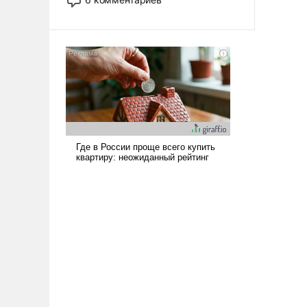
опустошила американские
арсеналы. Сложившаяся ситуация
означает многолетний период
уязвимости США, например, перед
Китаем.