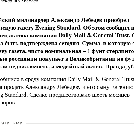
лександр Киселев
йский миллиардер Александр Лебедев приобрел
нскую газету Evening Standard. Об этом сообщи
лец актива компания Daily Mail & General Trust.
а быть подтверждена сегодня. Сумма, в которую 
еву газета, чисто номинальная – 1 фунт стерлинго
ые россиянин покупает в Великобритании не ф
или недвижимость, а медийный актив. Правда, у
общила в среду компания Daily Mail & General Trust
 продать Александру Лебедеву и его сыну Евгению 
g Standard. Сделке предшествовало шесть месяцев
воров.
 ЭТУ ТЕМУ