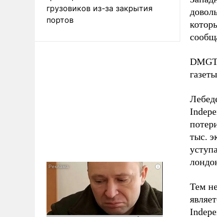
грузовиков из-за закрытия
довол
портов
которы
сообщ
DMGT 
газеты
Лебеде
Indepe
потери
тыс. э
уступа
лондон
Тем не
являет
Indepe