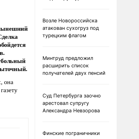
Возле Новороссийска
л нынешний
атакован сухогруз под
 Сделка
турецким флагом
обойдется
в.
Минтруд предложил
утбольный
расширить список
быточный.
получателей двух пенсий
, она
газету
Суд Петербурга заочно
арестовал супругу
Александра Невзорова
Финские пограничники