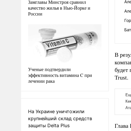
Замглавы Минстроя сравнил
Але
качество жилья в Нью-Йорке и
Ал
России
Го
Ба
В резу
компан
Ученые подтвердили
будет 
эффективность витамина C при
Trust.
лечении рака
На Украине уничтожили
крупнейший склад средств
защиты Delta Plus
Глава