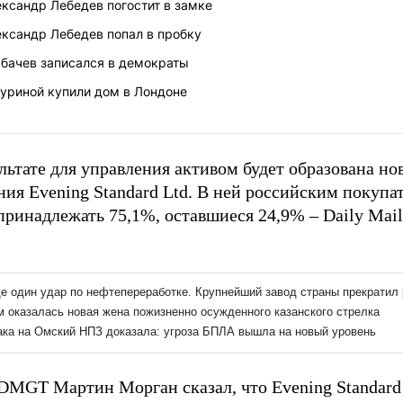
ксандр Лебедев погостит в замке
ександр Лебедев попал в пробку
рбачев записался в демократы
туриной купили дом в Лондоне
льтате для управления активом будет образована но
ия Evening Standard Ltd. В ней российским покупа
принадлежать 75,1%, оставшиеся 24,9% – Daily Mail
 DMGT Мартин Морган сказал, что Evening Standard