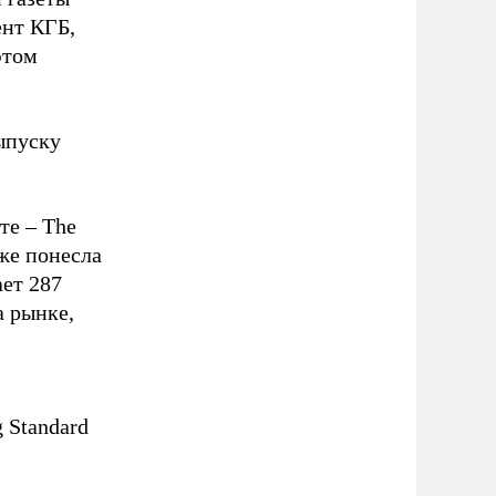
ент КГБ,
этом
ыпуску
те – The
оже понесла
ает 287
а рынке,
 Standard