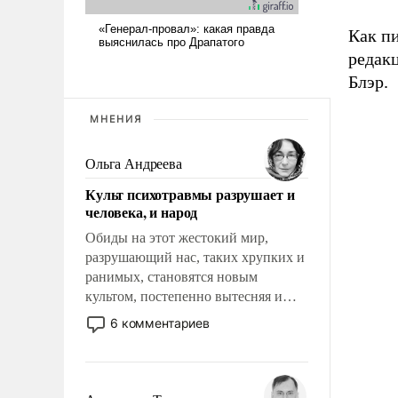
Как п
редак
Блэр.
МНЕНИЯ
Ольга Андреева
Культ психотравмы разрушает и
человека, и народ
Обиды на этот жестокий мир,
разрушающий нас, таких хрупких и
ранимых, становятся новым
культом, постепенно вытесняя и
отменяя традиционное требование к
6 комментариев
человеку – быть мужественным и
твердым под ударами судьбы, брать
на себя ответственность, помогать
слабым, идти вперед и