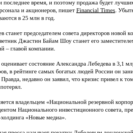
и последнее время, и поэтому продажа будет лучши
ерсонала и акционеров, пишет
Financial Times
. Убыт
аются в 25 млн в год.
в станет председателем совета директоров новой к
оветник Джастин Байам Шоу станет его заместителе
й – главой компании.
оценивает состояние Александра Лебедева в 3,1 мл
ов, в рейтинге самых богатых людей России он зан
 Правда, недавно он заявил, что кризис привел к том
потерял.
ляется владельцем «Национальной резервной корпо
дентом Национального инвестиционного совета, пр
-холдинга «Новые медиа».
ная пресса называет покупку Лебедевым лондонской