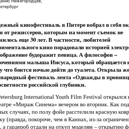
енис Нижегородцев,
етербург
ежный кинофестиваль в Питере вобрал в себя ок
н от режиссеров, которым на момент съемок не
нилось еще 30 лет. В частности, любителей
риментального кино порадовали историей электр
оображение будоражит певица. А философов –
ючениями малыша Иисуса, который обращается к
у что боится ночью дойти до туалета. Открыла ж
народный фестиваль лента «Однажды в провинц
осветности российской глубинки.
Petersburg International Youth Film Festival открылся 
еатре «Мираж Синема» вечером во вторник. Как под
ных случаях, по полу фойе расстелили красную ков
у (правда, покороче, чем в Каннах, из-за ограниче
, а гардероб отдали на откуп моделям – открытию 