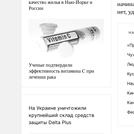
качество жилья в Нью-Йорке и
начина
России
нет, у
НА
«П
Чу
Ученые подтвердили
Люд
эффективность витамина C при
Ку
лечении рака
На
Ки
Кан
На Украине уничтожили
Фе
крупнейший склад средств
защиты Delta Plus