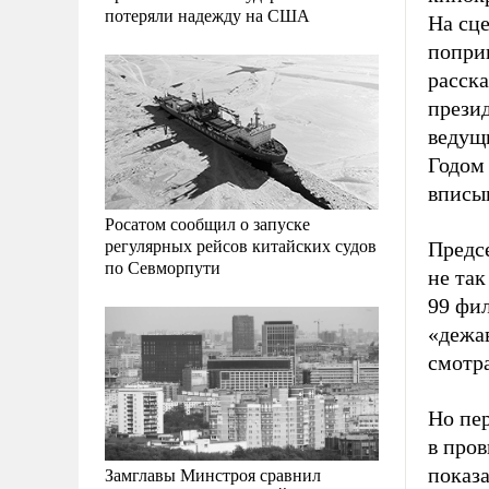
потеряли надежду на США
На сц
поприв
расск
прези
ведущи
Годом
вписыв
Росатом сообщил о запуске
регулярных рейсов китайских судов
Предс
по Севморпути
не так
99 фи
«дежав
смотр
Но пе
в про
Замглавы Минстроя сравнил
показ