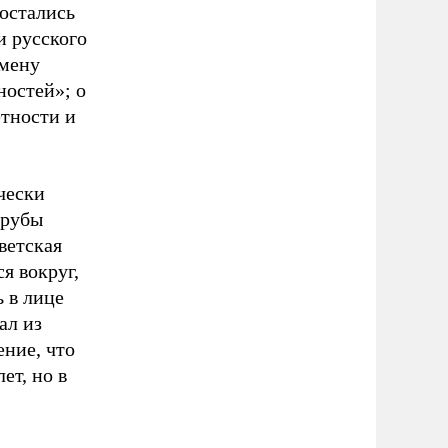
остались
и русского
смену
ностей»; о
етности и
чески
трубы
ветская
я вокруг,
 в лице
ал из
ние, что
ет, но в