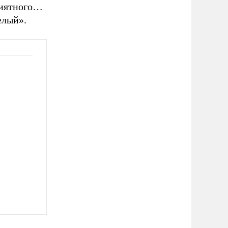
риятного…
елый».