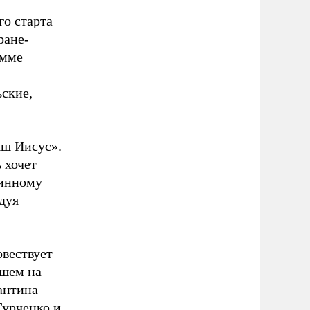
го старта
ране-
амме
ьские,
ыш Иисус».
 хочет
линному
дуя
вествует
вшем на
антина
Гурченко и