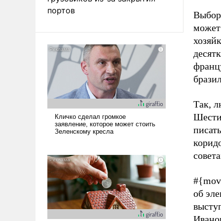
портов
Выбор
может 
хозяйк
десятк
францу
брази
Так, 
Шестил
писать
коридо
совет
#{mov
об эле
высту
Ивано