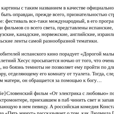
 картины с таким названием в качестве официально
быть оправдан, прежде всего, признательностью ст
е: фестиваль все-таки международный, в его прогр
и фильмов со всего света, представлены испанские,
зские, канадские, норвежские, английские, израил
льские ленты самой разнообразной тематики.
любителей испанского кино порадует «Дорогой мал
етний Хесус просыпается ночью от того, что очень
, но боязнь темноты не позволяет ему пройти по д
ру, отделяющему его комнату от туалета. Тогда, сле
ам матери, он обращается за помощью к богу…
ie}Словенский фильм «От электрика с любовью» по
ктромонтере, приехавшем в паб чинить свет и запа
пающую в нем певицу. А российская комедия Конст
ва «Пять минут» рассказывает о том, как Людмила 