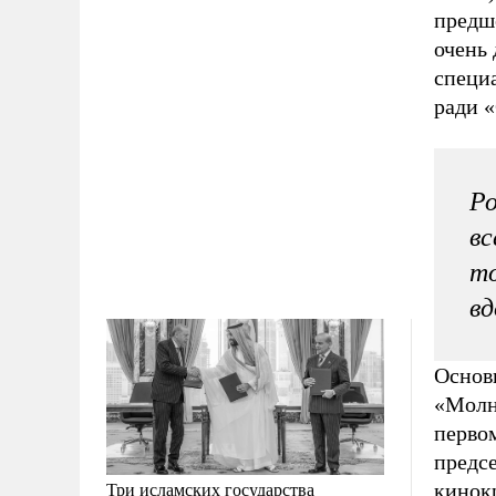
предш
очень 
специа
ради 
Ро
вс
то
вд
Основ
«Молн
перво
предсе
Три исламских государства
кинок