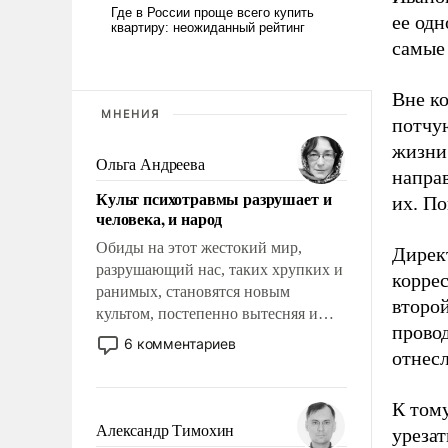
ее од
самые
Вне к
МНЕНИЯ
потчу
жизни.
Ольга Андреева
напра
Культ психотравмы разрушает и
их. П
человека, и народ
Обиды на этот жестокий мир,
Дирек
разрушающий нас, таких хрупких и
коррес
ранимых, становятся новым
второй
культом, постепенно вытесняя и
прово
отменяя традиционное требование к
6 комментариев
отнесл
человеку – быть мужественным и
твердым под ударами судьбы, брать
на себя ответственность, помогать
К том
слабым, идти вперед и
Александр Тимохин
урезат
адаптироваться.