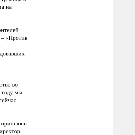
ма на
рителей
 – «Против
и
едовавших
ство во
 году мы
сейчас
я пришлось
директор,