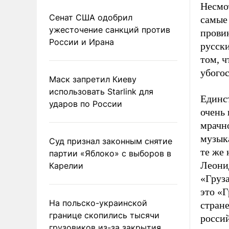
Несмо
Сенат США одобрил
самые 
ужесточение санкций против
провин
России и Ирана
русск
том, ч
убогос
Маск запретил Киеву
использовать Starlink для
Единс
ударов по России
очень 
мрачн
музыка
Суд признал законным снятие
те же 
партии «Яблоко» с выборов в
Леони
Карелии
«Груз
это «Г
На польско-украинской
стране
границе скопились тысячи
росси
грузовиков из-за закрытия