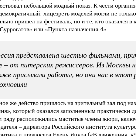
ествовал небольшой модный показ. К чести организ
демократичный: лицезреть моделей могли не только 
льно пришел на фестиваль, но и те, кто оказался в 
«Суррогатов» или «Пункта назначения-4».
ссия представлена шестью фильмами, при
е – от питерских режиссеров. Из Москвы 
же присылали работы, но они нас в этот р
охновили
ное же действо пришлось на зрительный зал под на
ия», который оказался заполненным практически до
м ряду расположились маститые члены жюри, вклю
дателя – директора Российского института культур
ритика и продюсера Елену Яцура («В движении», «9