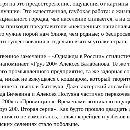
тря на это предостережение, ощущения от картины 
лучшие. Это качественная, глубокая работа: о жизн
циального городка, чье население спивается, а на 
им приходят представители «некоренных националь
то чужие порой нам ближе, чем родные; о беспросв
ти существования в отдельно взятом уголке страны.
твенное замечание – «Однажды в России» стилисти
напоминает «Груз 200» Алексея Балабанова. Те же 
ого промышленного предприятия, та же задорная со
, никак не вяжущаяся с кошмаром, который творитс
нищета, пьянь и бытовуха. Даже актерский ансамбль
да Бичевина и Алексея Полуяна частично перекочев
а 200» в «Провинцию». Временами возникало ощуще
руз 200. Вторая серия». Как будто прошло двадцать л
 ничего не изменилось, только корейцев и узбеков в
йских селениях стало побольше.