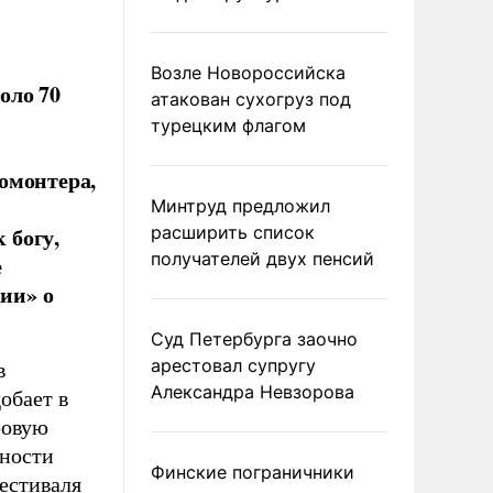
Возле Новороссийска
оло 70
атакован сухогруз под
турецким флагом
омонтера,
Минтруд предложил
 богу,
расширить список
получателей двух пенсий
е
ии» о
Суд Петербурга заочно
арестовал супругу
в
Александра Невзорова
обает в
ровую
нности
Финские пограничники
фестиваля