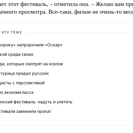
ет этот фестиваль, – отметила она. – Желаю вам п
дачного просмотра. Все-таки, фильм не очень-то вес
 ЭТУ ТЕМУ
ророку» напророчили «Оскар»
жой среди своих
и, которые смотрят на козлов
стурица предал русских
цисты с перспективой
но экономкласса
нский фестиваль: надуть и улететь
стивали заменили прокат