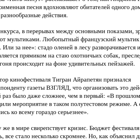
ноименная песня вдохновляют обитателей одного до
 разнообразные действия.
онкурса, в перерывах между основными показами, з
ют мультиками. Любопытный французский мультик
 Или за нее»: стадо оленей в лесу разворачивается 
вляется прямиком на стаю охотничьих собак, пресл
огоня происходит на фоне удивительных пейзажей.
тор кинофестиваля Тигран Айрапетян признался
понденту газеты ВЗГЛЯД, что организовать это дей
 раз было даже сложнее, чем в первый: «В прошлом
дили мероприятие в таком полутестовом режиме. А 
ись ко всему гораздо серьезнее».
у же в мире свирепствует кризис. Бюджет фестивал
ь, все стало несколько скромнее. Но, как объяснил 