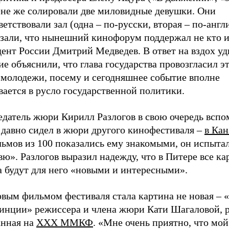
ене же солировали две миловидные девушки. Они
етствовали зал (одна – по-русски, вторая – по-англ
азали, что нынешний кинофорум поддержал не кто и
дент России Дмитрий Медведев. В ответ на вздох у
е объяснили, что глава государства провозгласил эт
 молодежи, посему и сегодняшнее событие вполне
ается в русло государственной политики.
едатель жюри Кирилл Разлогов в свою очередь вспо
 давно сидел в жюри другого кинофестиваля –
в Кан
льмов из 100 показались ему знакомыми, он испыта
ю». Разлогов выразил надежду, что в Питере все к
а будут для него «новыми и интересными».
рвым фильмом фестиваля стала картина не новая –
винции» режиссера и члена жюри Кати Шагаловой, 
анная на
XXX ММКФ
. «Мне очень приятно, что мо