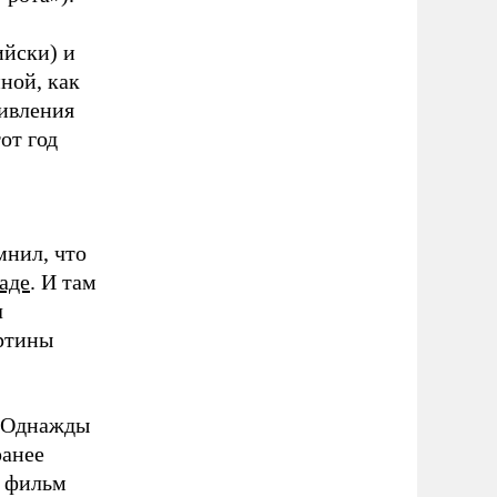
ийски) и
ной, как
дивления
от год
мнил, что
аде
. И там
л
артины
 «Однажды
ранее
й фильм