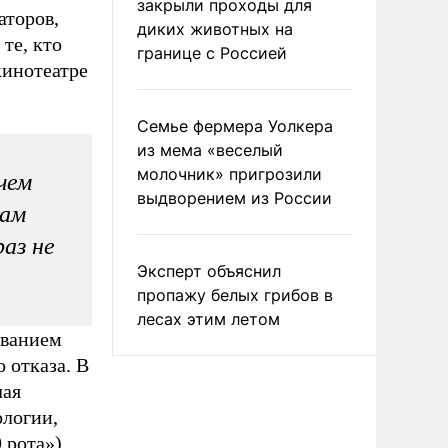
закрыли проходы для
аторов,
диких животных на
те, кто
границе с Россией
кинотеатре
Семье фермера Уолкера
из мема «веселый
молочник» пригрозили
чем
выдворением из России
нам
аз не
Эксперт объяснил
пропажу белых грибов в
лесах этим летом
званием
 отказа. В
чая
ологии,
 рота»).