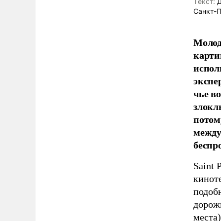
Tекст:
Д
Санкт-П
Молод
карти
испол
экспе
чье в
злокл
потом
между
беспр
Saint 
кинот
подоб
дорожк
места)