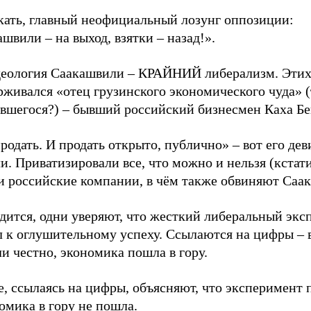
скать, главный неофициальный лозунг оппозиции:
швили – на выход, взятки – назад!».
деология Саакашвили – КРАЙНИЙ либерализм. Этих
живался «отец грузинского экономического чуда» (
явшегося?) – бывший российский бизнесмен Каха Бе
родать. И продать открыто, публично» – вот его дев
и. Приватизировали все, что можно и нельзя (кстати
и российские компании, в чём также обвиняют Саа
одится, одни уверяют, что жесткий либеральный эк
л к оглушительному успеху. Ссылаются на цифры – 
и честно, экономика пошла в гору.
, ссылаясь на цифры, объясняют, что эксперимент 
омика в гору не пошла.