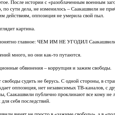
ртое. После истории с «разоблаченным военным заг
, по сути дела, не изменилось – Саакашвили не при
им действиям, оппозиция не умерила свой пыл.
глядит картина.
понятно главное: ЧЕМ ИМ НЕ УГОДИЛ Саакашвил
ний много, но они как-то путаются.
ционные обвинения – коррупция и зажим свободы.
 свободы судить не берусь. С одной стороны, в стра
дает оппозиция, нет независимых ТВ-каналов, с др
ны, Саакашвили публично проклинают все кому не л
 для себя последствий.
вили винят не просто в «зажиме свободы», а в «по