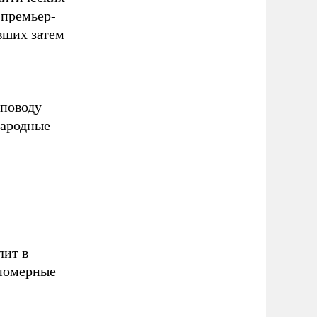
 премьер-
вших затем
 поводу
народные
лит в
епомерные