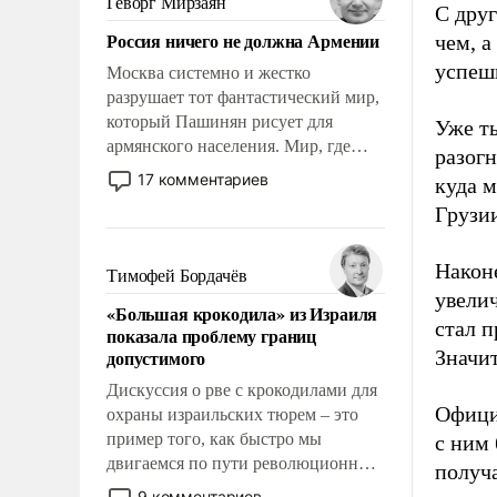
Геворг Мирзаян
С друг
Китаем.
Россия ничего не должна Армении
чем, а
успешн
Москва системно и жестко
разрушает тот фантастический мир,
который Пашинян рисует для
Уже ты
армянского населения. Мир, где
разогн
политические прожекты будут
17 комментариев
куда м
безусловно оплачиваться за счет
Грузи
российских налогоплательщиков и
где Еревану за свои поступки не
нужно отвечать.
Наконе
Тимофей Бордачёв
увелич
«Большая крокодила» из Израиля
стал п
показала проблему границ
допустимого
Значит
Дискуссия о рве с крокодилами для
Официа
охраны израильских тюрем – это
пример того, как быстро мы
с ним
двигаемся по пути революционных
получа
изменений. То, что несколько лет
9 комментариев