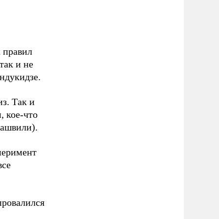
 правил
так и не
ндукидзе.
из. Так и
, кое-что
кашвили).
сперимент
все
провалился