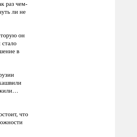
к раз чем-
уть ли не
оторую он
 стало
шение в
рузии
акашвили
ружили…
остоит, что
можности