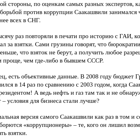
ой стороны, по оценкам самых разных экспертов, ка
 борьбой против коррупции Саакашвили занимался ч
ее всех в СНГ.
сячу раз повторяли в печати про историю с ГАИ, к
ал за взятки. Сами грузины говорят, что бюрократии
еньше, что взяток не берут, а получить любое разре
и проще, чем где-либо в бывшем СССР.
ц, есть объективные данные. В 2008 году бюджет Г
ился в 14 раз по сравнению с 2003 годом, когда Са
резидентом! А ведь нефть и газ там так и не обна
 – условия для бизнеса стали лучше?
льная версия самого Саакашвили как раз в том и с
 борются «коррупционеры» – те, кого он лишил воз
ть взятки.