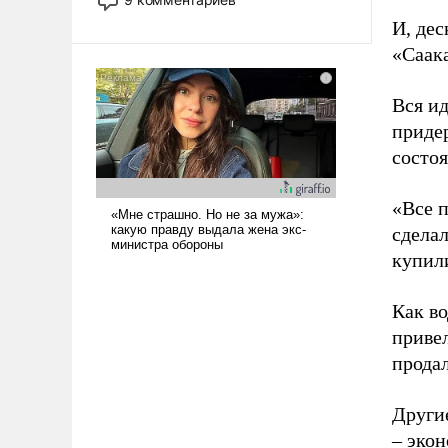
назад было образом для
И, де
псевдонаучной фантастики, стало
«Саака
всерьез обсуждаемой идеей.
Вся и
придер
состо
«Все п
сделал
купил
Как в
приве
продал
Другие
– экон