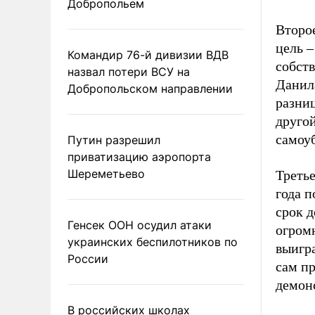
Добропольем
Второ
цель –
Командир 76-й дивизии ВДВ
собст
назвал потери ВСУ на
Данила
Добропольском направлении
разниц
друго
самоу
Путин разрешил
приватизацию аэропорта
Шереметьево
Треть
года п
срок д
Генсек ООН осудил атаки
огромн
украинских беспилотников по
выигра
России
сам п
демонс
В российских школах