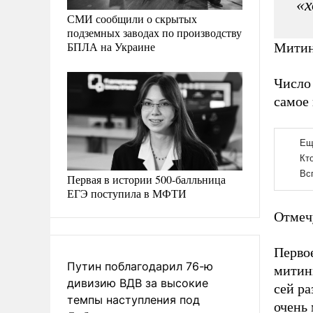
«х
СМИ сообщили о скрытых
подземных заводах по производству
БПЛА на Украине
Митин
Число 
самое
Первая в истории 500-балльница
ЕГЭ поступила в МФТИ
Отмеч
Перво
Путин поблагодарил 76-ю
митинг
дивизию ВДВ за высокие
сей ра
темпы наступления под
очень 