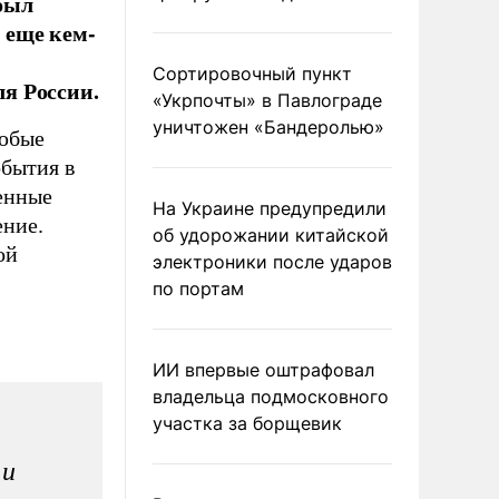
был
 еще кем-
Сортировочный пункт
я России.
«Укрпочты» в Павлограде
уничтожен «Бандеролью»
любые
обытия в
женные
На Украине предупредили
ение.
об удорожании китайской
ой
электроники после ударов
по портам
ИИ впервые оштрафовал
владельца подмосковного
участка за борщевик
 и