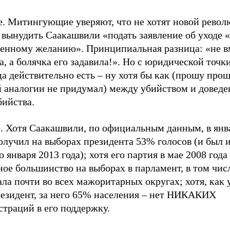
е. Митингующие уверяют, что не хотят новой револ
 вынудить Саакашвили «подать заявление об уходе 
венному желанию». Принципиальная разница: «не в
, а болячка его задавила!». Но с юридической точк
а действительно есть – ну хотя бы как (прошу про
й аналогии не придумал) между убийством и доведе
бийства.
е. Хотя Саакашвили, по официальным данным, в янв
олучил на выборах президента 53% голосов (и был 
о января 2013 года); хотя его партия в мае 2008 год
ое большинство на выборах в парламент, в том чис
ла почти во всех мажоритарных округах; хотя, как 
резидент, за него 65% населения – нет НИКАКИХ
траций в его поддержку.