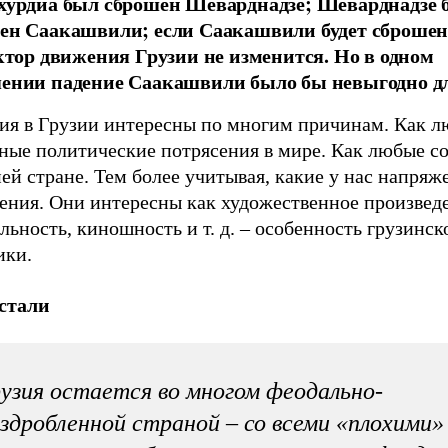
хурдиа был сброшен Шеварднадзе; Шеварднадзе 
ен Саакашвили; если Саакашвили будет сброшен
ектор движения Грузии не изменится. Но в одном
ении падение Саакашвили было бы невыгодно дл
ия в Грузии интересны по многим причинам. Как 
зные политические потрясения в мире. Как любые с
ей стране. Тем более учитывая, какие у нас напря
ения. Они интересны как художественное произвед
льность, киношность и т. д. – особенность грузинск
ики.
стали
узия остается во многом феодально-
здробленной страной – со всеми «плохими»