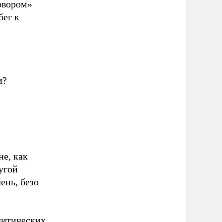
овором»
бег к
и?
не, как
угой
ень, безо
литических