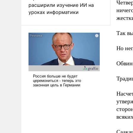
Четве
расширили изучение ИИ на
ничего
уроках информатики
жестк
Так вы
Но не
Обвине
Тради
Насчет
утверж
сторо
всяких
Саакаш