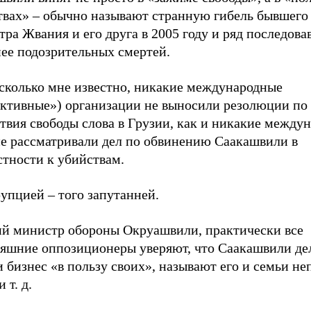
твах» – обычно называют странную гибель бывшего
ра Жвания и его друга в 2005 году и ряд последова
нее подозрительных смертей.
асколько мне известно, никакие международные
ективные») организации не выносили резолюции по
твия свободы слова в Грузии, как и никакие между
не рассматривали дел по обвинению Саакашвили в
стности к убийствам.
упцией – того запутанней.
й министр обороны Окруашвили, практически все
няшние оппозиционеры уверяют, что Саакашвили де
 бизнес «в пользу своих», называют его и семьи н
 т. д.