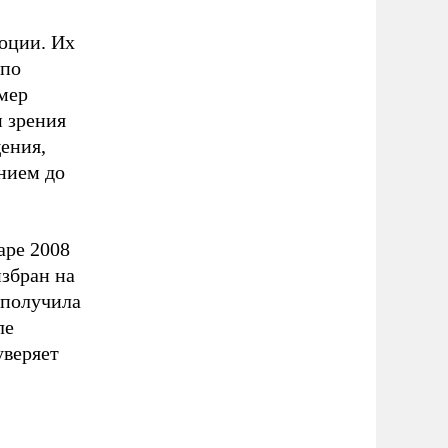
юции. Их
«по
мер
и зрения
щения,
нием до
аре 2008
избран на
а получила
ле
уверяет