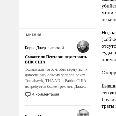
убийс
минист
не ме
Но, н
МНЕНИЯ
(«объ
отсутс
Борис Джерелиевский
суды 
Сможет ли Пентагон перестроить
прича
ВПК США
Только для того, чтобы вернуться к
С корр
довоенному объему запасов ракет
Tomahawk, THAAD и Patriot США
Бывши
потребуется более трех лет. Даже
сегод
небольшая война с Ираном
4 комментария
опустошила американские
Грузии
арсеналы. Сложившаяся ситуация
траты и
означает многолетний период
уязвимости США, например, перед