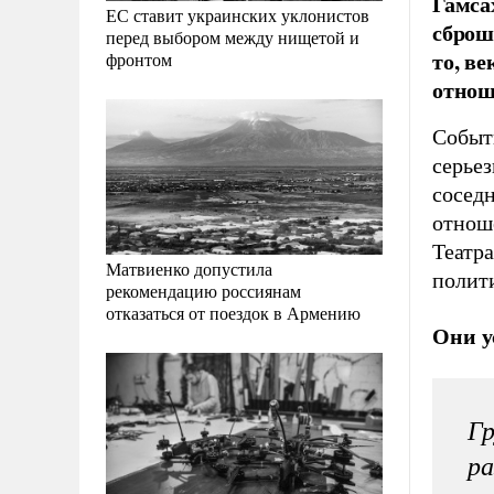
Гамса
ЕС ставит украинских уклонистов
сброш
перед выбором между нищетой и
то, в
фронтом
отнош
Событ
серье
соседн
отнош
Театра
Матвиенко допустила
полит
рекомендацию россиянам
отказаться от поездок в Армению
Они у
Гр
ра