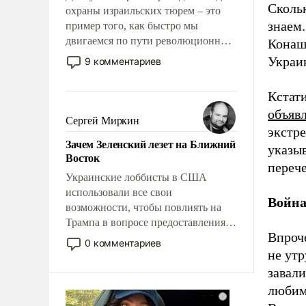
Скольк
охраны израильских тюрем – это
знаем.
пример того, как быстро мы
двигаемся по пути революционных
Конаш
изменений. То, что несколько лет
Украин
9 комментариев
назад было образом для
псевдонаучной фантастики, стало
Кстати
всерьез обсуждаемой идеей.
объяв
Сергей Миркин
экстр
Зачем Зеленский лезет на Ближний
указыв
Восток
переч
Украинские лоббисты в США
использовали все свои
Война
возможности, чтобы повлиять на
Трампа в вопросе предоставления
Впроче
вооружений своим нанимателям.
0 комментариев
Вероятно, кому-то из тех, кто
не ут
консультирует Киев, пришла в
завал
голову мысль: хорошо бы
любим
продемонстрировать, что Украина