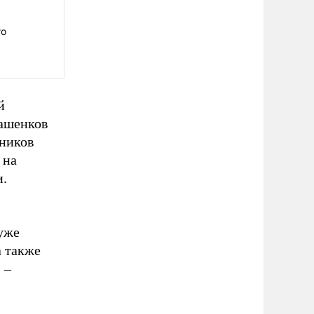
го
й
ашенков
дников
 на
и.
уже
а также
 –