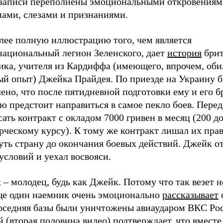
записи переполнены эмоциональными откровениям
пами, слезами и признаниями.
лее полную иллюстрацию того, чем является
национальный легион Зеленского, дает
история
брит
ика, учителя из Кардиффа (имеющего, впрочем, об
ый опыт) Джейка Прайдея. По приезде на Украину 
ено, что после пятидневной подготовки ему и его б
 предстоит направиться в самое пекло боев. Перед
ать контракт с окладом 7000 гривен в месяц (200 д
рческому курсу). К тому же контракт лишал их пра
ть страну до окончания боевых действий. Джейк от
условий и уехал восвояси.
– молодец, будь как Джейк. Потому что так везет н
ще один наемник очень эмоционально
рассказывает
соседняя базы были уничтожены авиаударом ВКС Ро
 (вторая половина видео) подтверждает, что вместе