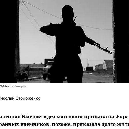
S/Maxim Zmeyev
иколай Стороженко
аренная Киевом идея массового призыва на Укр
ранных наемников, похоже, приказала долго жит