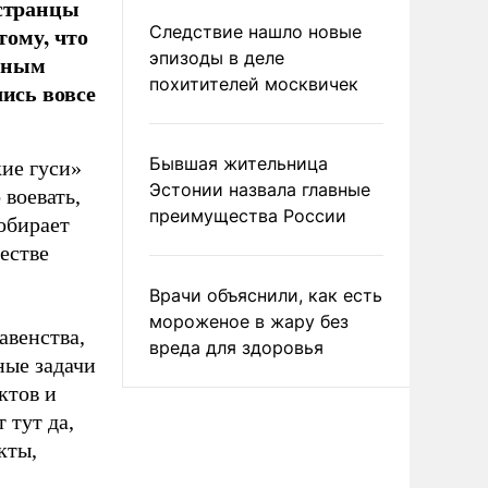
странцы
тому, что
Следствие нашло новые
эпизоды в деле
ойным
похитителей москвичек
лись вовсе
Бывшая жительница
ие гуси»
Эстонии назвала главные
 воевать,
преимущества России
добирает
честве
Врачи объяснили, как есть
мороженое в жару без
авенства,
вреда для здоровья
ные задачи
ктов и
 тут да,
кты,