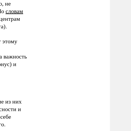
, не
 По
словам
 центрам
а).
т этому
а важность
онус) и
е из них
сности и
 себе
го.