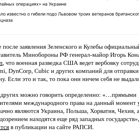
тайных операциях» на Украине
ло известно о гибели подо Львовом троих ветеранов британско
ецназа
е после заявления Зеленского и Кулебы официальны
тавитель Минобороны РФ генерал-майор Игорь Кон
л
, что военная разведка США ведет вербовку сотру
i, DynCorp, Cubic и других компаний для отправки
у. Если это и так, то пока они ничем себя не выдал
о других можно говорить определенно: «…прямыми
ителями международного права на данный момент 
ачно являются Украина, Польша, Хорватия, Чехия, 
дозрением находятся еще ряд западных государств»,
ится
в публикации на сайте РАПСИ.