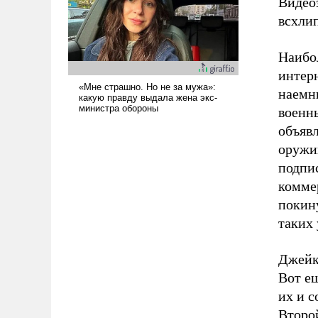
Видео
вступила в вооруженное
всхли
противостояние с Ираном.
Наибо
интер
наемн
военн
объявл
оружию
подпис
комме
покину
таких 
Джейк 
Вот е
их и 
Второй