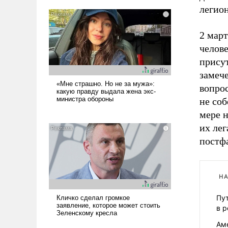
легио
2 мар
челове
присут
замече
вопрос
не соб
мере 
их ле
постф
НА
Пут
в 
Ам