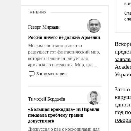
в «
МНЕНИЯ
Ста
сп
Геворг Мирзаян
Россия ничего не должна Армении
Вскор
Москва системно и жестко
предс
разрушает тот фантастический мир,
который Пашинян рисует для
заявля
армянского населения. Мир, где
Academ
этому населению все должны
3 комментария
Украин
просто по определению, где его
политические прожекты будут
Зато 
беспрекословно оплачиваться за
наруш
счет российских
Тимофей Бордачёв
налогоплательщиков и где за свои
однозн
«Большая крокодила» из Израиля
поступки не нужно отвечать.
под по
показала проблему границ
говор
допустимого
Дискуссия о рве с крокодилами для