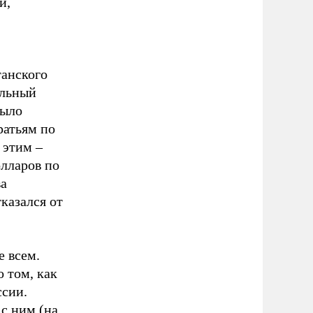
и,
анского
ильный
было
ратьям по
 этим –
олларов по
ва
казался от
е всем.
о том, как
ссии.
 с ним (на