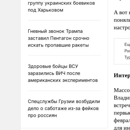
группу украинских боевиков
под Харьковом
А вот 
поняли
настр
Гневный звонок Трампа
заставил Пентагон срочно
искать пропавшие ракеты
Здоровые бойцы ВСУ
заразились ВИЧ после
Интер
американских экспериментов
Массо
Влади
Спецслужбы Грузии возбудили
встреч
дело о саботаже из-за фейков
первые
про россиян
февра
для и