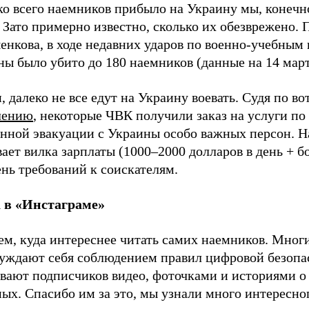
о всего наемников прибыло на Украину мы, конечно
 Зато примерно известно, сколько их обезврежено.
енкова, в ходе недавних ударов по военно-учебным
ы было убито до 180 наемников (данные на 14 март
, далеко не все едут на Украину воевать. Судя по во
лению
, некоторые ЧВК получили заказ на услуги по
енной эвакуации с Украины особо важных персон. Н
ает вилка зарплаты (1000–2000 долларов в день + б
ень требований к соискателям.
 в
«
Инстаграме
»
м, куда интереснее читать самих наемников. Многи
руждают себя соблюдением правил цифровой безопа
ивают подписчиков видео, фоточками и историями о
ых. Спасибо им за это, мы узнали много интересно