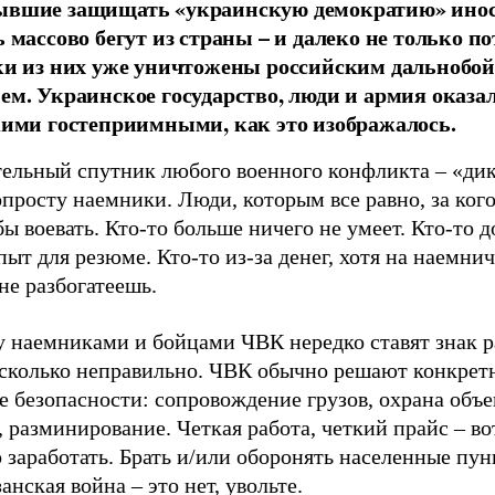
вшие защищать «украинскую демократию» ино
 массово бегут из страны – и далеко не только по
ки из них уже уничтожены российским дальноб
ем. Украинское государство, люди и армия оказа
кими гостеприимными, как это изображалось.
тельный спутник любого военного конфликта – «дик
просту наемники. Люди, которым все равно, за кого
ы воевать. Кто-то больше ничего не умеет. Кто-то 
пыт для резюме. Кто-то из-за денег, хотя на наемни
не разбогатеешь.
 наемниками и бойцами ЧВК нередко ставят знак р
есколько неправильно. ЧВК обычно решают конкрет
е безопасности: сопровождение грузов, охрана объе
 разминирование. Четкая работа, четкий прайс – вот
заработать. Брать и/или оборонять населенные пун
анская война – это нет, увольте.