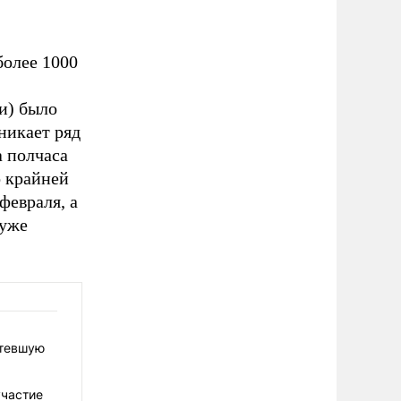
более 1000
и) было
никает ряд
а полчаса
о крайней
февраля, а
 уже
етевшую
участие