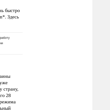
нь быстро
m*. Здесь
раины
 уже
у страну,
го 28
 режима
льный