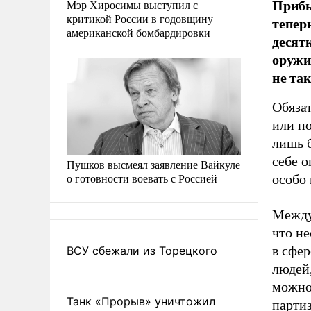
Прибы
Мэр Хиросимы выступил с
критикой России в годовщину
теперь
американской бомбардировки
десят
оружи
не та
Обяза
или по
лишь б
себе о
Пушков высмеял заявление Вайкуле
о готовности воевать с Россией
особо 
Между
что н
в сфер
ВСУ сбежали из Торецкого
людей,
можно 
Танк «Прорыв» уничтожил
партиз