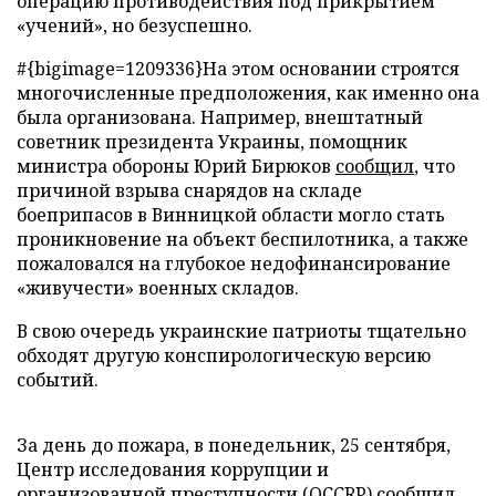
операцию противодействия под прикрытием
«учений», но безуспешно.
#{bigimage=1209336}На этом основании строятся
многочисленные предположения, как именно она
была организована. Например, внештатный
советник президента Украины, помощник
министра обороны Юрий Бирюков
сообщил
, что
причиной взрыва снарядов на складе
боеприпасов в Винницкой области могло стать
проникновение на объект беспилотника, а также
пожаловался на глубокое недофинансирование
«живучести» военных складов.
В свою очередь украинские патриоты тщательно
обходят другую конспирологическую версию
событий.
За день до пожара, в понедельник, 25 сентября,
Центр исследования коррупции и
организованной преступности (OCCRP) сообщил,