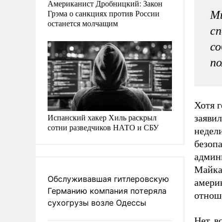
Американист Дробницкий: Закон
Грэма о санкциях против России
Мы
останется молчащим
с
со
п
Хотя г
Испанский хакер Хиль раскрыл
заявил
сотни разведчиков НАТО и СБУ
недел
безоп
админ
Майка 
Обслуживавшая гитлеровскую
амери
Германию компания потеряла
отнош
сухогрузы возле Одессы
Нет, в