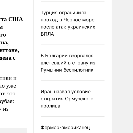
Турция ограничила
ента США
проход в Черное море
м
после атак украинских
го
БПЛА
на,
нгтоне,
В Болгарии взорвался
дена с
влетевший в страну из
Румынии беспилотник
итики и
но уже
Иран назвал условие
т, это
открытия Ормузского
рубая:
пролива
у из
Фермер-американец