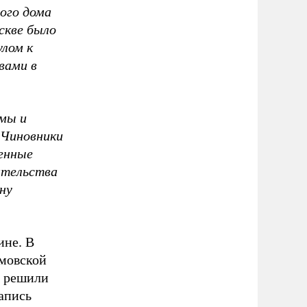
ого дома
скве было
лом к
вами в
амы и
 Чиновники
ченные
ательства
ну
ине. В
амовской
м решили
запись