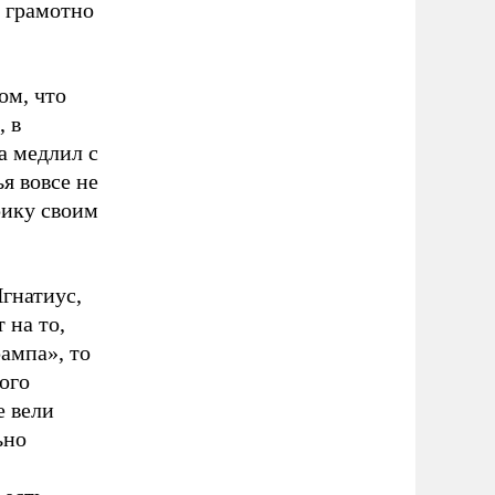
 грамотно
ом, что
, в
 медлил с
я вовсе не
рику своим
Игнатиус,
 на то,
ампа», то
ного
е вели
ьно