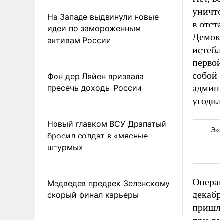
уничто
На Западе выдвинули новые
в отст
идеи по замороженным
Демок
активам России
истеб
первой
собой 
Фон дер Ляйен призвала
админи
пресечь доходы России
угодил
Новый главком ВСУ Драпатый
бросил солдат в «мясные
штурмы»
Опера
Медведев предрек Зеленскому
декабр
скорый финал карьеры
пришла