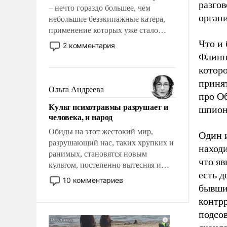
разго
– нечто гораздо большее, чем
органи
небольшие безэкипажные катера,
применение которых уже стало
обыденностью. Задача по созданию
Что и 
2 комментария
такого корабля очень сложна и
Флинн 
амбициозна. Однако и ее
котор
реализация радикально поднимет
принят
наши боевые возможности.
Ольга Андреева
про Об
Культ психотравмы разрушает и
шпион
человека, и народ
Обиды на этот жестокий мир,
Один и
разрушающий нас, таких хрупких и
находи
ранимых, становятся новым
что яв
культом, постепенно вытесняя и
есть д
отменяя традиционное требование к
10 комментариев
бывши
человеку – быть мужественным и
твердым под ударами судьбы, брать
контр
на себя ответственность, помогать
подсо
слабым, идти вперед и