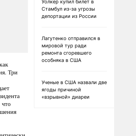
Уолкер купил билет в
Стамбул из-за угрозы
депортации из России
Лагутенко отправился в
мировой тур ради
ремонта сгоревшего
особняка в США
как
ия. Три
Ученые в США назвали две
дает
ягоды причиной
зидента
«взрывной» диареи
 что
чшения
литически