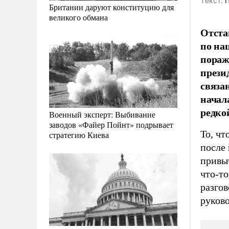
Tекст:
П
Британии даруют конституцию для
великого обмана
Отста
по на
пораж
прези
связа
начал
редко
Военный эксперт: Выбивание
заводов «Файер Пойнт» подрывает
То, чт
стратегию Киева
после 
привыч
что-то
разго
руков