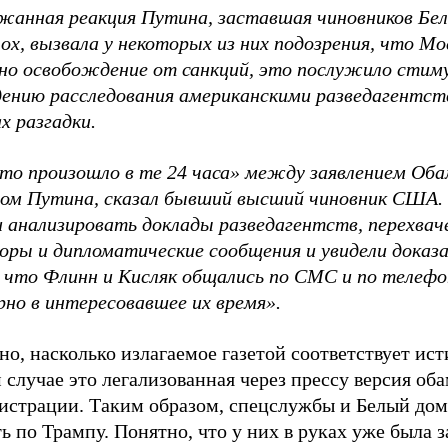
жанная реакция Путина, заставшая чиновников Бел
ох, вызвала у некоторых из них подозрения, что Мо
но освобождение от санкций, это послужило стиму
дению расследования американскими разведагентст
х разгадки.
то произошло в те 24 часа» между заявлением Об
ом Путина, сказал бывший высший чиновник США.
и анализировать доклады разведагентств, перехва
воры и дипломатические сообщения и увидели доказ
, что Флинн и Кисляк общались по СМС и по телефо
рно в интересовавшее их время».
о, насколько излагаемое газетой соответствует ист
случае это легализованная через прессу версия об
истрации. Таким образом, спецслужбы и Белый до
ь по Трампу. Понятно, что у них в руках уже была 