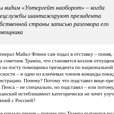
 видим «Уотергейт наоборот» – когда
пецслужбы шантажируют президента
бственной страны записью разговора его
омощника
енерал Майкл Флинн сам подал в отставку – поняв, 
а советник Трампа, что становится козлом отпущен
и на посту помощника президента по национальной
асности – и один из ключевых членов команды поки
истрацию. Почему? Потому что подставил вице-пре
Пенса – не специально, но подставил – или потому,
канский истеблишмент категорически не хочет улу
ений с Россией?
се гораздо проще – потому что Трампа пытаются по