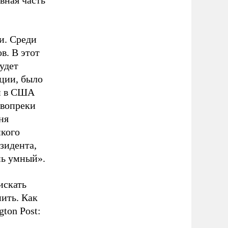
авная часть
и. Среди
в. В этот
удет
ции, было
ии в США
 вопреки
ня
икого
зидента,
нь умный».
искать
пить. Как
ton Post: