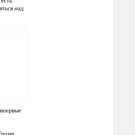
 есть
яться над
 впервые
Трамп