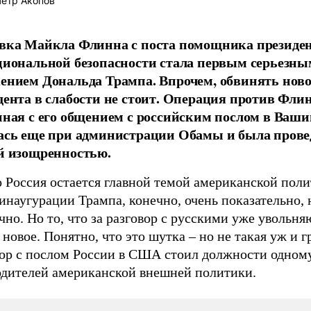
етр Акопов
вка Майкла Флинна с поста помощника презид
циональной безопасности стала первым серьезны
ением Дональда Трампа. Впрочем, обвинять ново
дента в слабости не стоит. Операция против Флин
нная с его общением с российским послом в Ваши
ась еще при администрации Обамы и была прове
й изощренностью.
о Россия остается главной темой американской пол
инаугурации Трампа, конечно, очень показательно, 
но. Но то, что за разговор с русскими уже увольняю
 новое. Понятно, что это шутка – но не такая уж и г
вор с послом России в США стоил должности одном
одителей американской внешней политики.