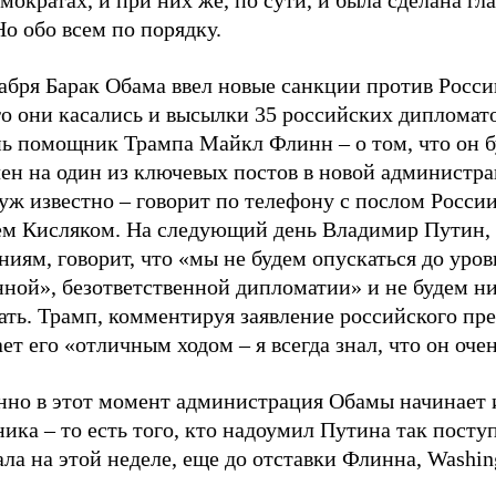
мократах, и при них же, по сути, и была сделана гл
Но обо всем по порядку.
абря Барак Обама ввел новые санкции против Росси
о они касались и высылки 35 российских дипломато
нь помощник Трампа Майкл Флинн – о том, что он б
ен на один из ключевых постов в новой администра
 уж известно – говорит по телефону с послом Росс
ем Кисляком. На следующий день Владимир Путин,
иям, говорит, что «мы не будем опускаться до уров
нной», безответственной дипломатии» и не будем н
ть. Трамп, комментируя заявление российского пре
ет его «отличным ходом – я всегда знал, что он оче
нно в этот момент администрация Обамы начинает 
ика – то есть того, кто надоумил Путина так посту
ла на этой неделе, еще до отставки Флинна, Washing