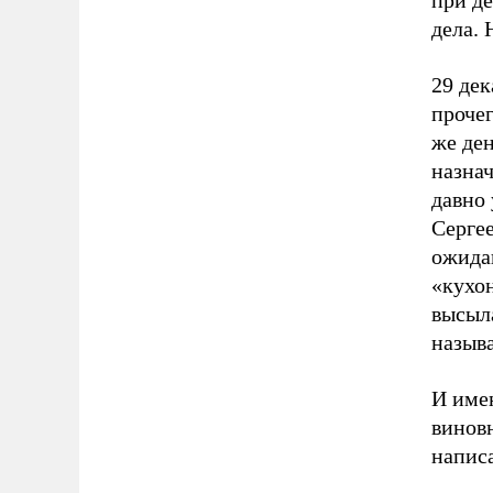
при де
дела. 
29 дек
прочег
же де
назнач
давно
Серге
ожидан
«кухо
высыла
называ
И име
виновн
написа