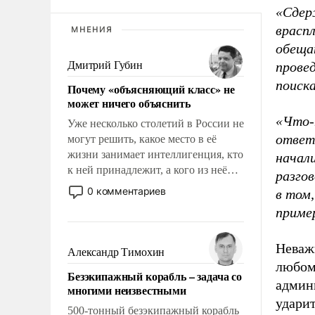
«Сдер
враспл
МНЕНИЯ
обеща
Дмитрий Губин
прове
поиска
Почему «объясняющий класс» не
может ничего объяснить
«Что-
Уже несколько столетий в России не
ответ
могут решить, какое место в её
жизни занимает интеллигенция, кто
начал
к ней принадлежит, а кого из неё
разго
исключили с правом
0 комментариев
в том
восстановления и без оного. И чем
приме
она отличается от просто
образованных людей. Иногда
Неважн
казалось, что эти вопросы решены
Александр Тимохин
раз и навсегда, но – нет, не решены.
любом 
Безэкипажный корабль – задача со
админ
многими неизвестными
ударит
500-тонный безэкипажный корабль