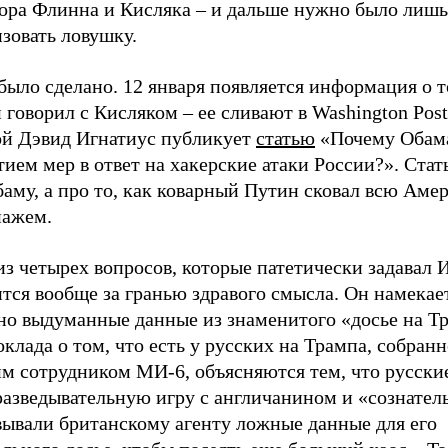
вора Флинна и Кисляка – и дальше нужно было лишь
зовать ловушку.
было сделано. 12 января появляется информация о т
говорил с Кисляком – ее сливают в Washington Post
ой Дэвид Игнатиус публикует
статью
«Почему Обама
ием мер в ответ на хакерские атаки России?». Стать
аму, а про то, как коварный Путин сковал всю Аме
ажем.
з четырех вопросов, которые патетически задавал 
тся вообще за гранью здравого смысла. Он намекает
но выдуманные данные из знаменитого «досье на Тр
оклада о том, что есть у русских на Трампа, собран
м сотрудником МИ-6, объясняются тем, что русски
разведывательную игру с англичанином и «сознател
вывали британскому агенту ложные данные для его