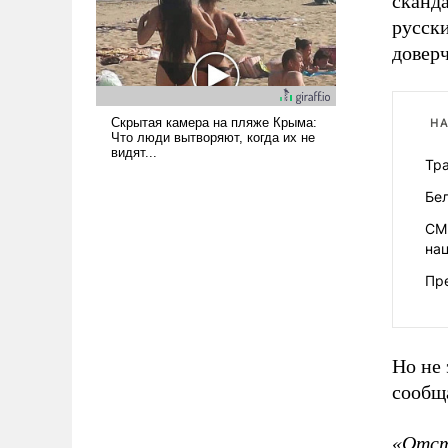
сканда
адаптироваться.
русск
довер
НА
Тр
Бе
СМИ
на
Пре
Но не 
сообщ
«Отст