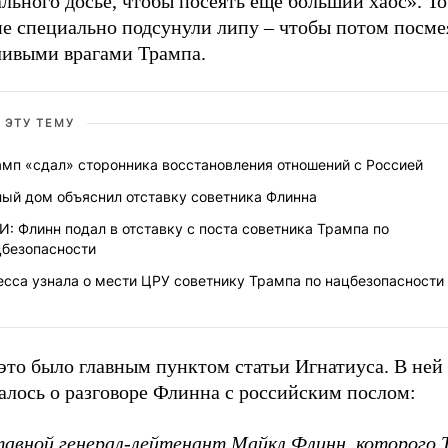
льного досье, чтобы посеять еще больший хаос». То
ие специально подсунули липу – чтобы потом посме
чивыми врагами Трампа.
 ЭТУ ТЕМУ
амп «сдал» сторонника восстановления отношений с Россией
лый дом объяснил отставку советника Флинна
: Флинн подал в отставку с поста советника Трампа по
цбезопасности
сса узнала о мести ЦРУ советнику Трампа по нацбезопасности
это было главным пунктом статьи Игнатиуса. В ней
алось о разговоре Флинна с российским послом:
авной генерал-лейтенант Майкл Флинн, которого 