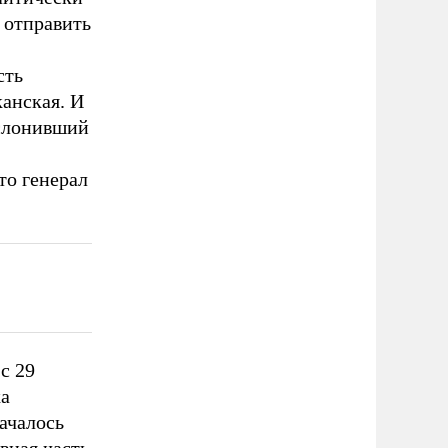
 отправить
сть
анская. И
аслонивший
то генерал
с 29
ка
ачалось