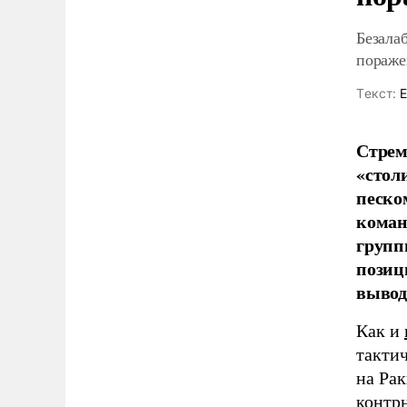
Безала
пораж
Tекст:
Е
Стрем
«стол
песко
коман
групп
позиц
вывод
Как и
такти
на Ра
контр