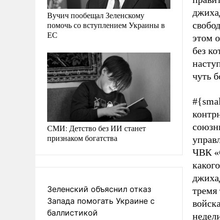
джихад
Вучич пообещал Зеленскому
помочь со вступлением Украины в
свобод
ЕС
этом 
без ко
наступ
чуть 
#{smal
контр
союзн
СМИ: Детство без ИИ станет
признаком богатства
управл
ЧВК «
какого
джиха
Зеленский объяснил отказ
тремя
Запада помогать Украине с
войска
баллистикой
недели