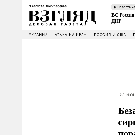
9 августа, воскресенье
Новость ч
ВС России
ДНР
УКРАИНА
АТАКА НА ИРАН
РОССИЯ И США
23 ИЮН
Без
сир
пор