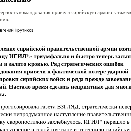
берность командования привела сирийскую армию к тяже
ению
вгений Крутиков
ление сирийской правительственной армии взят
ицу ИГИЛ*» триумфально и быстро теперь засы
м и залито кровью. Ряд стратегических ошибок
дования привели к фактической потере ударной
ировки сирийских войск и ряда прежде завоеван
ий. Настало время сделать неприятные для мног
ы.
прогнозировала газета ВЗГЛЯД
, стратегически неве
чески непродуманное наступление правительственн
кку скоропостижно захлебнулось. ИГИЛ* перешло в
наступление в голой пустыне и оттеснило сирийск