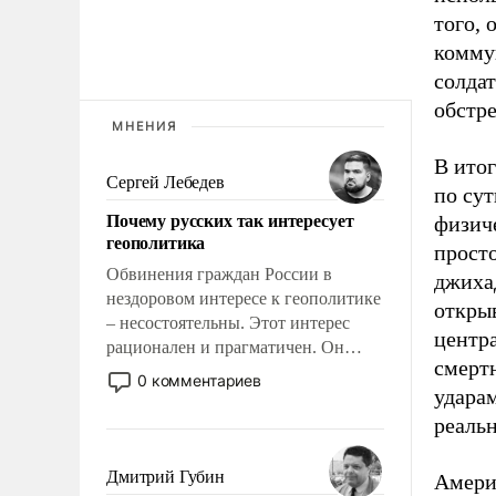
того, 
коммун
солда
обстре
МНЕНИЯ
В итог
Сергей Лебедев
по сут
Почему русских так интересует
физич
геополитика
просто
Обвинения граждан России в
джиха
нездоровом интересе к геополитике
откры
– несостоятельны. Этот интерес
центра
рационален и прагматичен. Он
смертн
обусловлен тысячелетним опытом
0 комментариев
ударам
выживания в крайне непростых
условиях и фундаментальным
реальн
знанием, что мировая политика
имеет свойство заявляться на порог
Дмитрий Губин
Амери
нашего дома.