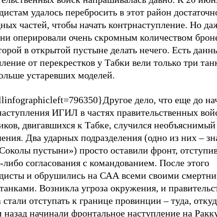
истам удалось перебросить в этот район достаточн
ных частей, чтобы начать контрнаступление. Но да
они оперировали очень скромным количеством брон
торой в открытой пустыне делать нечего. Есть данны
ление от перекрестков у Табки вели только три тан
больше устаревших моделей.
linfographicleft=796350}Другое дело, что еще до на
наступления ИГИЛ в частях правительственных вой
иков, двигавшихся к Табке, случился необъяснимый
ения. Два ударных подразделения (одно из них – з
Соколы пустыни») просто оставили фронт, отступив
-либо согласования с командованием. После этого
дисты и обрушились на САА всеми своими смертни
 танками. Возникла угроза окружения, и правитель
 стали отступать к границе провинции – туда, откуд
 назад начинали фронтальное наступление на Ракку