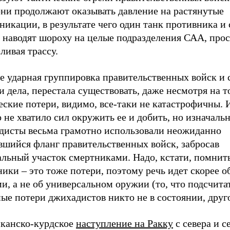
они продолжают оказывать давление на растянутые
икации, в результате чего один танк противника и 
т наводят шороху на целые подразделения САА, про
ливая трассу.
е ударная группировка правительственных войск и 
и дела, перестала существовать, даже несмотря на то
еские потери, видимо, все-таки не катастрофичны.
 не хватило сил окружить ее и добить, но изначаль
дисты весьма грамотно использовали неожиданно
вшийся фланг правительственных войск, забросав
льный участок смертниками. Надо, кстати, помнить
ики – это тоже потери, поэтому речь идет скорее о
и, а не об универсальном оружии (то, что подсчита
ые потери джихадистов никто не в состоянии, друг
канско-курдское
наступление на Ракку
с севера и с