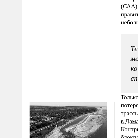
(САА) 
правит
неболь
Те
ме
ко
ст
Тольк
потер
трасс
в Дам
Контрн
блокп