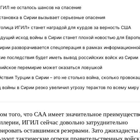
ГИЛ не осталось шансов на спасение
становка в Сирии вызывает серьезные опасения
толица ИГИЛ» станет наградой для курдов за верность США
ядущий исход войны в Сирии станет плохой новостью для Европ
Сирии разворачивается спецоперация в рамках информационно
ие последствия будет иметь вывод российских войск из Сирии
рийское перемирие может оказаться ловушкой
ствия Турции в Сирии – это не столько война, сколько провока
 войны в Сирии резко увеличил угрозу терактов по всему миру
ом того, что САА имеет значительное преимущество
иллерии, ИГИЛ сейчас довольно затруднительно
рировать оставшимися резервами. Зато джихадисты 
ьзуют тактические огрехи правительственных войск