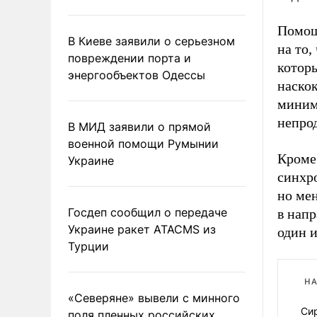
Помощ
В Киеве заявили о серьезном
на то,
повреждении порта и
которы
энергообъектов Одессы
наско
миним
непро
В МИД заявили о прямой
военной помощи Румынии
Кроме
Украине
синхр
но ме
Госдеп сообщил о передаче
в нап
Украине ракет ATACMS из
один и
Турции
НА
«Северяне» вывели с минного
Си
поля пленных российских