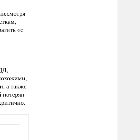
 несмотря
сткам,
ватить «с
ЛЯД
,
похожими,
и, а также
й потерян
критично.