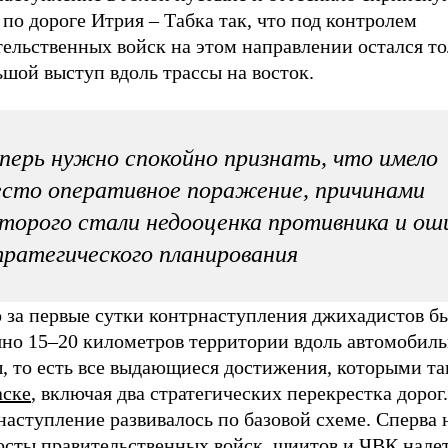
по дороге Итрия – Табка так, что под контролем
ельственных войск на этом направлении остался то
шой выступ вдоль трассы на восток.
перь нужно спокойно признать, что имело
сто оперативное поражение, причинами
торого стали недооценка противника и ош
ратегического планирования
о за первые сутки контрнаступления джихадистов б
яно 15–20 километров территории вдоль автомобил
ы, то есть все выдающиеся достижения, которыми т
аске
, включая два стратегических перекрестка дорог.
аступление развивалось по базовой схеме. Сперва 
осты правительственных войск, шиитов и ЧВК нале