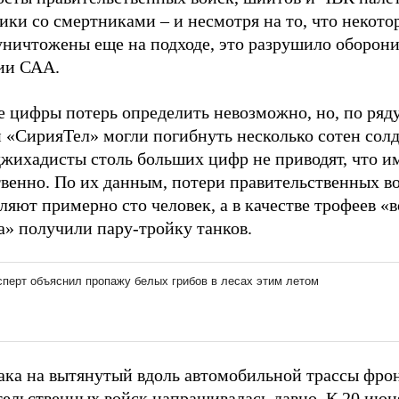
ики со смертниками – и несмотря на то, что некото
уничтожены еще на подходе, это разрушило оборон
ии САА.
 цифры потерь определить невозможно, но, по ряду
«СирияТел» могли погибнуть несколько сотен солда
джихадисты столь больших цифр не приводят, что и
твенно. По их данным, потери правительственных в
ляют примерно сто человек, а в качестве трофеев «
а» получили пару-тройку танков.
така на вытянутый вдоль автомобильной трассы фро
тельственных войск напрашивалась давно. К 20 июн