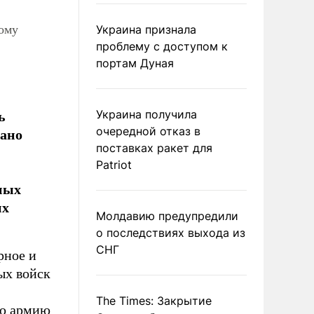
лому
Украина признала
проблему с доступом к
портам Дуная
ь
Украина получила
пано
очередной отказ в
поставках ракет для
Patriot
ных
их
Молдавию предупредили
о последствиях выхода из
СНГ
рное и
ых войск
The Times: Закрытие
ую армию