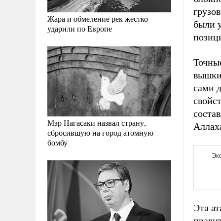
грузов
Жара и обмеление рек жестко
были 
ударили по Европе
позиц
Точные
вышки 
сами 
свойс
состав
Мэр Нагасаки назвал страну,
Аллах
сбросившую на город атомную
бомбу
Эта а
прави