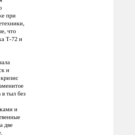
о
же при
етехники,
е, что
ка Т-72 и
чала
ск и
 кризис
наменитое
 в тыл без
ками и
ственные
а две
.