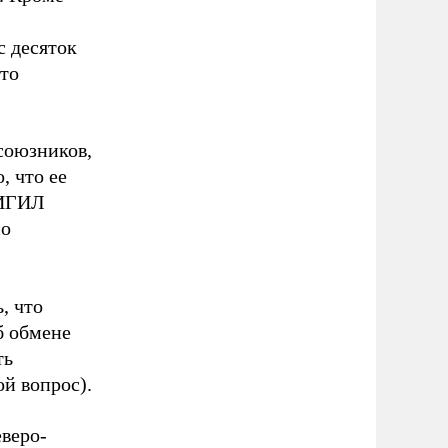
с десяток
сто
союзников,
, что ее
 ИГИЛ
но
, что
б обмене
ть
ой вопрос).
еверо-