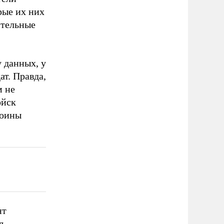
рые их них
ительные
 данных, у
т. Правда,
м не
ойск
воины
нт
я