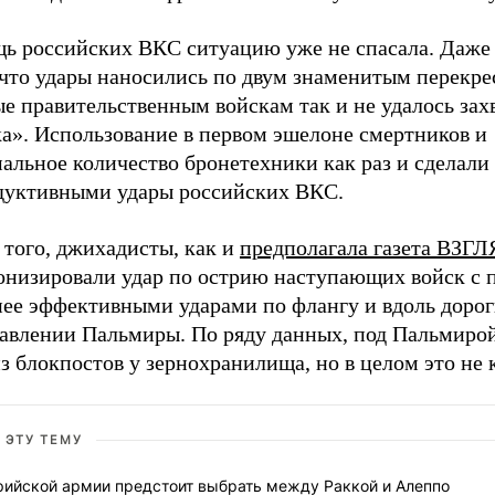
ь российских ВКС ситуацию уже не спасала. Даже
 что удары наносились по двум знаменитым перекре
е правительственным войскам так и не удалось зах
ка». Использование в первом эшелоне смертников и
альное количество бронетехники как раз и сделали
дуктивными удары российских ВКС.
 того, джихадисты, как и
предполагала газета ВЗГ
онизировали удар по острию наступающих войск с 
нее эффективными ударами по флангу и вдоль дорог
равлении Пальмиры. По ряду данных, под Пальмиро
з блокпостов у зернохранилища, но в целом это не 
 ЭТУ ТЕМУ
рийской армии предстоит выбрать между Раккой и Алеппо