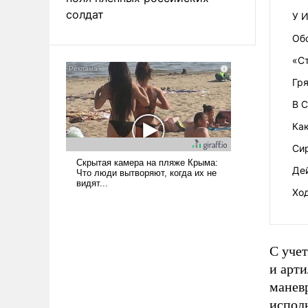
солдат
У И
Об
«С
Гр
В 
Как
Си
Дей
Ход
С учет
и арт
манев
испол