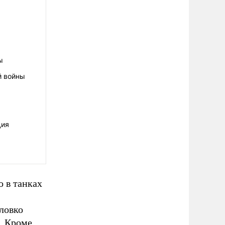
ы
й войны
ция
 в танках
ловко
. Кроме