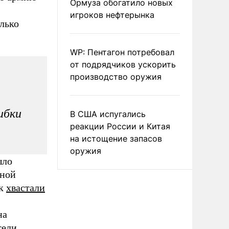
Ормуза обогатило новых
игроков нефтерынка
лько
WP: Пентагон потребовал
от подрядчиков ускорить
производство оружия
ибки
В США испугались
реакции России и Китая
на истощение запасов
оружия
ыло
ьной
ак
хвастали
на
тели