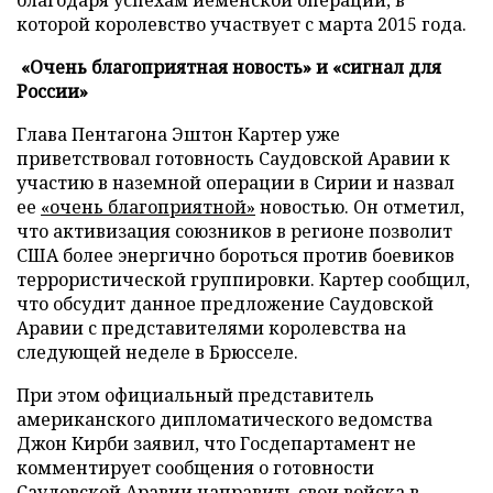
благодаря успехам йеменской операции, в
которой королевство участвует с марта 2015 года.
«Очень благоприятная новость» и «сигнал для
России»
Глава Пентагона Эштон Картер уже
приветствовал готовность Саудовской Аравии к
участию в наземной операции в Сирии и назвал
ее
«очень благоприятной»
новостью. Он отметил,
что активизация союзников в регионе позволит
США более энергично бороться против боевиков
террористической группировки. Картер сообщил,
что обсудит данное предложение Саудовской
Аравии с представителями королевства на
следующей неделе в Брюсселе.
При этом официальный представитель
американского дипломатического ведомства
Джон Кирби заявил, что Госдепартамент не
комментирует сообщения о готовности
Саудовской Аравии направить свои войска в