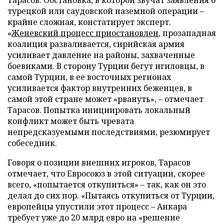
Тарасов. Обстановка, в которой звучат заявления о
турецкой или саудовской наземной операции –
крайне сложная, констатирует эксперт.
«
Женевский процесс приостановлен
, прозападная
коалиция разваливается, сирийская армия
усиливает давление на районы, захваченные
боевиками. В сторону Турции бегут игиловцы, в
самой Турции, в ее восточных регионах
усиливается фактор внутренних беженцев, в
самой этой стране может «рвануть», – отмечает
Тарасов. Попытка инициировать локальный
конфликт может быть чревата
непредсказуемыми последствиями, резюмирует
собеседник.
Говоря о позиции внешних игроков, Тарасов
отмечает, что Евросоюз в этой ситуации, скорее
всего, «попытается откупиться» – так, как он это
делал до сих пор. «Пытаясь откупиться от Турции,
европейцы упустили этот процесс – Анкара
требует уже до 20 млрд евро на «решение