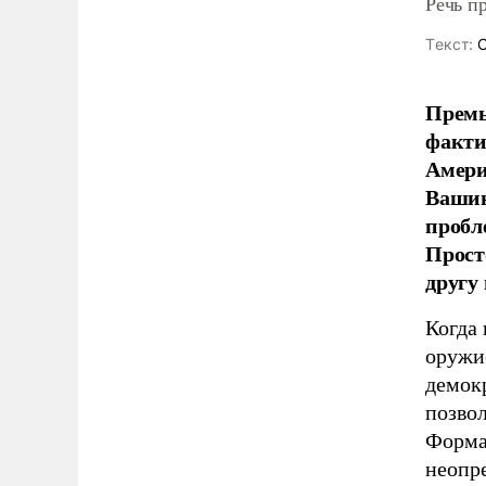
Речь п
Tекст:
С
Премь
факти
Амери
Вашин
пробл
Прост
другу
Когда
оружи
демокр
позво
Формал
неопр