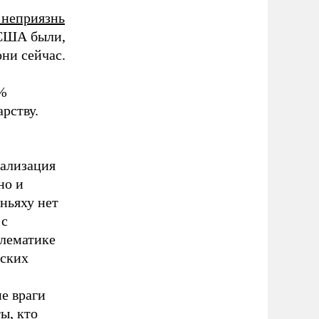
 неприязнь
 США были,
они сейчас.
0%
рству.
мализация
но и
ньяху нет
 с
блематике
нских
не враги
ы, кто