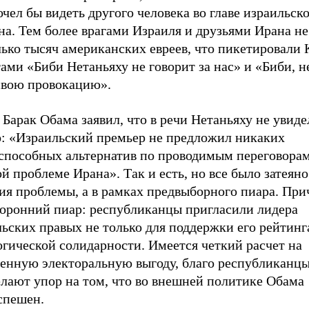
чел бы видеть другого человека во главе израильск
а. Тем более врагами Израиля и друзьями Ирана не
ько тысяч американских евреев, что пикетировали 
ами «Биби Нетаньяху не говорит за нас» и «Биби, н
 свою провокацию».
Барак Обама заявил, что в речи Нетаньяху не увиде
о: «Израильский премьер не предложил никаких
способных альтернатив по проводимым переговорам
й проблеме Ирана». Так и есть, но все было затеяно
ия проблемы, а в рамках предвыборного пиара. При
торонний пиар: республиканцы пригласили лидера
ьских правых не только для поддержки его рейтинг
гической солидарности. Имеется четкий расчет на
венную электоральную выгоду, благо республиканцы
елают упор на том, что во внешней политике Обама
спешен.