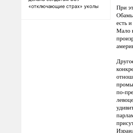
«отключающие страх» уколы
При э
Обамы
есть и
Мало 
произр
америк
Другое
конкр
отнош
промы
по-пре
левоц
удиви
парла
присут
Израил