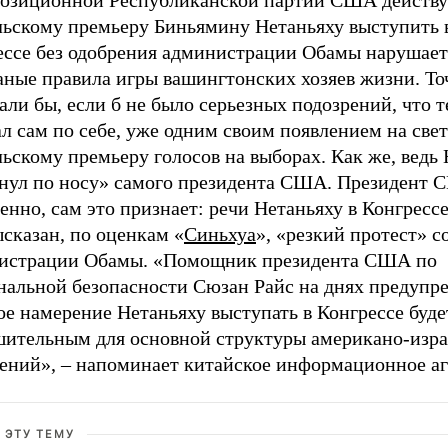
позиционной Республиканской партии США дейст
льскому премьеру Биньямину Нетаньяху выступить 
ессе без одобрения администрации Обамы нарушает
аные правила игры вашингтонских хозяев жизни. То
ли бы, если б не было серьезных подозрений, что 
л сам по себе, уже одним своим появлением на свет
ьскому премьеру голосов на выборах. Как же, ведь
нул по носу» самого президента США. Президент 
енно, сам это признает: речи Нетаньяху в Конгрессе
сказан, по оценкам «
Синьхуа
», «резкий протест» с
истрации Обамы. «Помощник президента США по
нальной безопасности Сюзан Райс на днях предупре
е намерение Нетаньяху выступать в Конгрессе буде
шительным для основной структуры американо-изр
ений», – напоминает китайское информационное аг
 ЭТУ ТЕМУ