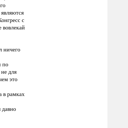
ого
 являются
Конгресс с
е вовлекай
л ничего
 по
 не для
чем это
а в рамках
 давно