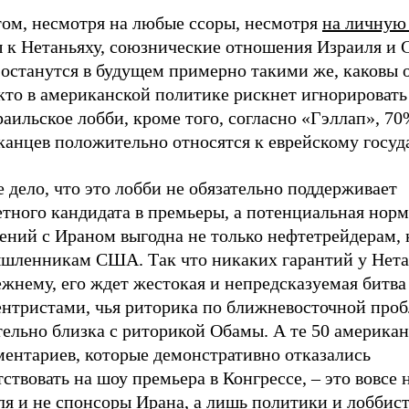
том, несмотря на любые ссоры, несмотря
на личную
 к Нетаньяху, союзнические отношения Израиля и
 останутся в будущем примерно такими же, каковы 
кто в американской политике рискнет игнорировать
аильское лобби, кроме того, согласно «Гэллап», 7
анцев положительно относятся к еврейскому госуда
 дело, что это лобби не обязательно поддерживает
етного кандидата в премьеры, а потенциальная нор
ений с Ираном выгодна не только нефтетрейдерам, 
шленникам США. Так что никаких гарантий у Нета
жнему, его ждет жестокая и непредсказуемая битва
ентристами, чья риторика по ближневосточной про
тельно близка с риторикой Обамы. А те 50 америка
ментариев, которые демонстративно отказались
ствовать на шоу премьера в Конгрессе, – это вовсе 
я и не спонсоры Ирана, а лишь политики и лоббист