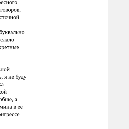
ресного
говоров,
сточной
буквально
ослало
екретные
ьной
 я не буду
ка
кой
обще, а
мина в ее
онгрессе