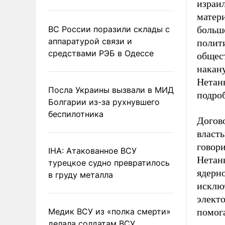
израил
матер
ВС России поразили склады с
больш
аппаратурой связи и
полит
средствами РЭБ в Одессе
общес
накан
Нетань
Посла Украины вызвали в МИД
подроб
Болгарии из-за рухнувшего
беспилотника
Догов
власт
говор
IHA: Атакованное ВСУ
Нетань
турецкое судно превратилось
ядерн
в груду металла
исклю
электо
Медик ВСУ из «полка смерти»
помога
делала солдатам ВСУ