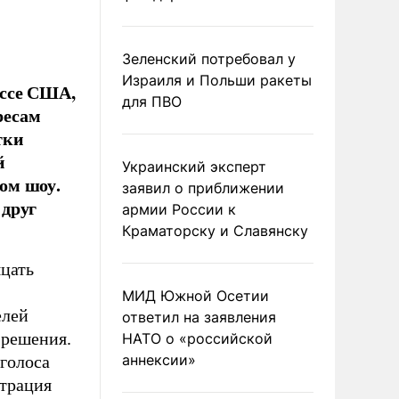
Зеленский потребовал у
Израиля и Польши ракеты
ессе США,
для ПВО
ресам
тки
й
Украинский эксперт
вом шоу.
заявил о приближении
 друг
армии России к
Краматорску и Славянску
цать
МИД Южной Осетии
елей
ответил на заявления
 решения.
НАТО о «российской
аннексии»
 голоса
трация