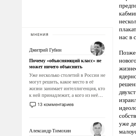
предпо
кабмин
нескол
плакат
МНЕНИЯ
нас в
Дмитрий Губин
Позже 
Почему «объясняющий класс» не
новог
может ничего объяснить
жизне
Уже несколько столетий в России не
ядерно
могут решить, какое место в её
решен
жизни занимает интеллигенция, кто
двухс
к ней принадлежит, а кого из неё
израил
исключили с правом
13 комментариев
идеоло
восстановления и без оного. И чем
собст
она отличается от просто
образованных людей. Иногда
уже д
казалось, что эти вопросы решены
Александр Тимохин
малоу
раз и навсегда, но – нет, не решены.