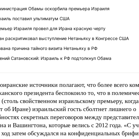
министрация Обамы оскорбила премьера Израиля
раиль поставил ультиматум США
емьер Израиля провел для Ирана красную черту
ан раскритиковал выступление Нетаньяху в Конгрессе США
вана причина тайного визита Нетаньяху в РФ
ений Сатановский: Израиль к РФ подтолкнул Обама
оиранские источники полагают, что более всего ко
анского президента беспокоило то, что в полемиче
 (столь свойственном израильскому премьеру, когда
т об Иране) израильский гость сболтнет лишнего о
бностях секретных переговоров между представите
на и Вашингтона, которые велись с 2012 года. «С уч
х ход затем обсуждался на конфиденциальных брифи