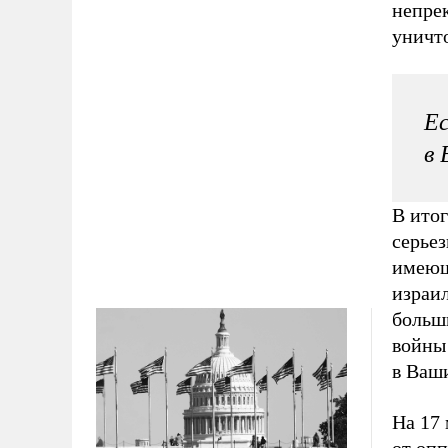
непре
уничт
Ес
в
В итог
серье
имеющ
израи
больш
войны
в Ваш
На 17