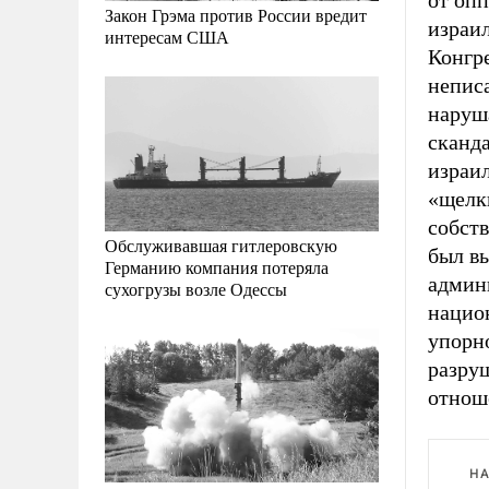
от оп
Закон Грэма против России вредит
израи
интересам США
Конгр
непис
наруша
сканда
израил
«щелк
собств
Обслуживавшая гитлеровскую
был вы
Германию компания потеряла
админ
сухогрузы возле Одессы
нацио
упорно
разру
отнош
НА