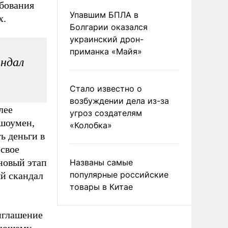
ебования
Упавшим БПЛА в
х.
Болгарии оказался
украинский дрон-
приманка «Майя»
андал
Стало известно о
возбуждении дела из-за
лее
угроз создателям
 шоумен,
«Колобка»
ь деньги в
свое
новый этап
Названы самые
популярные российские
ый скандал
товары в Китае
иглашение