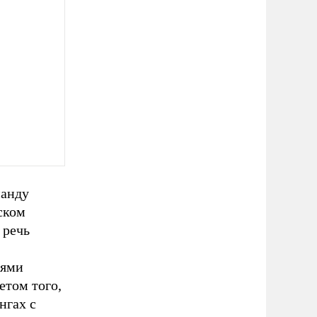
манду
ском
 речь
лями
етом того,
нгах с