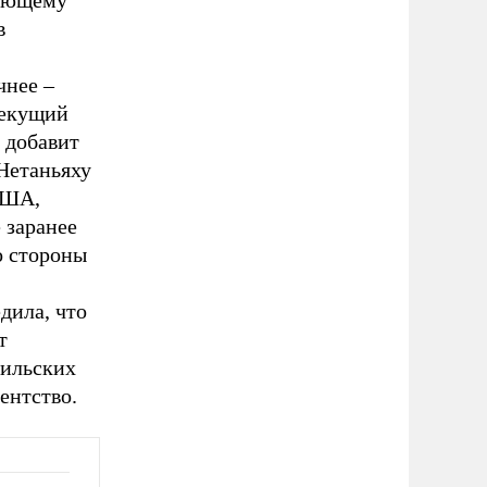
вующему
в
чнее –
текущий
 добавит
 Нетаньяху
США,
 заранее
о стороны
дила, что
т
аильских
ентство.