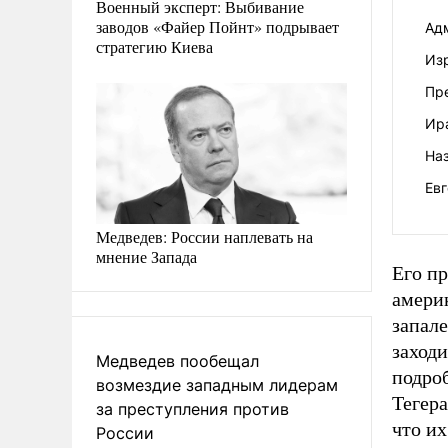
Военный эксперт: Выбивание
заводов «Файер Пойнт» подрывает
Ад
стратегию Киева
Из
Пр
Ир
Наз
Евг
Медведев: России наплевать на
мнение Запада
Его пр
америк
запале
заходи
Медведев пообещал
подро
возмездие западным лидерам
Тегера
за преступления против
что и
России