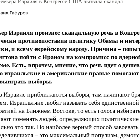
ремьера Израиля в Конгрессе США вызвала скандал
аид Гафуров
ер Израиля произнес скандальную речь в Конгр
чески противопоставив политику Обамы и инте
ки, и всему еврейскому народу. Причина – попы
гтона пойти с Ираном на компромисс по ядерно
еме. Есть, впрочем, мнение, что речь идет о деше
о израильские и американские правые помогают
 выиграть выборы.
 в Израиле приближаются выборы, там начинают бря
ем. Израильтяне любят называть себя единственной
атией на Ближнем Востоке, то есть голоса избират
ляют поменять людей, определяющих политические
ьно это так. Но наиболее верный способ завоевать
еделившихся – это максимальный популизм, демонс