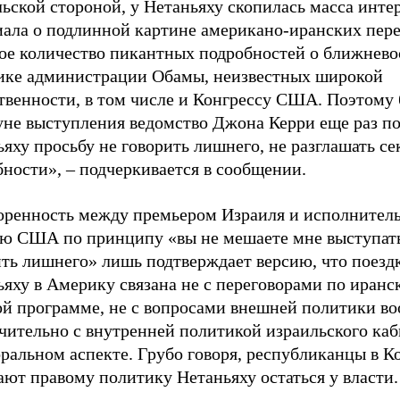
ьской стороной, у Нетаньяху скопилась масса инте
иала о подлинной картине американо-иранских пере
ое количество пикантных подробностей о ближнево
ике администрации Обамы, неизвестных широкой
твенности, в том числе и Конгрессу США. Поэтому 
уне выступления ведомство Джона Керри еще раз п
яху просьбу не говорить лишнего, не разглашать с
ности», – подчеркивается в сообщении.
оренность между премьером Израиля и исполнител
ью США по принципу «вы не мешаете мне выступать,
ить лишнего» лишь подтверждает версию, что поезд
яху в Америку связана не с переговорами по иранс
ой программе, не с вопросами внешней политики во
чительно с внутренней политикой израильского каб
ральном аспекте. Грубо говоря, республиканцы в К
ют правому политику Нетаньяху остаться у власти.