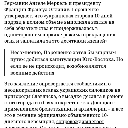
Германии Ангеле Меркель и президенту
Франции Франсуа Олланду. Порошенко
утверждает, что «украинская сторона 10 дней
подряд в полном объеме выполняла взятые на
себя обязательства и придерживалась в
одностороннем порядке режима прекращения
огня и заплатила за это десятками жизней».
Несомненно, Порошенко хотел бы мирным
путем добиться капитуляции Юго-Востока. Но
если ее не происходит, возобновляются
военные действия
Это заявление опровергается
сообщениями
о
неоднократных атаках украинских силовиков на
пригороды Славянска, о высадке десанта в районе
этого города и о боях в окрестностях Донецка с
применением бронетехники и артиллерии – и все
это в течение официально объявленного 10-
дневного перемирия,
сопровождавшегося
переговорами
. Отличия лишь в интенсивности