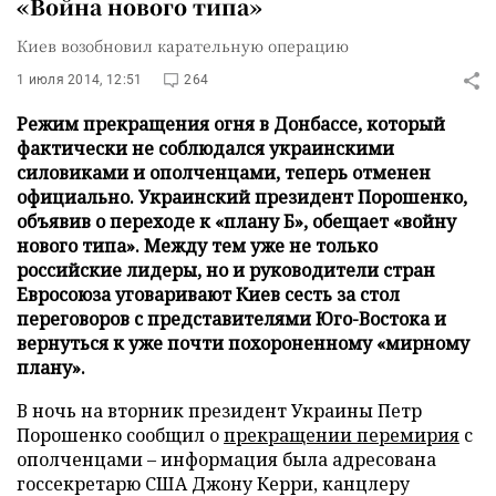
«Война нового типа»
Киев возобновил карательную операцию
1 июля 2014, 12:51
264
Режим прекращения огня в Донбассе, который
фактически не соблюдался украинскими
силовиками и ополченцами, теперь отменен
официально. Украинский президент Порошенко,
объявив о переходе к «плану Б», обещает «войну
нового типа». Между тем уже не только
российские лидеры, но и руководители стран
Евросоюза уговаривают Киев сесть за стол
переговоров с представителями Юго-Востока и
вернуться к уже почти похороненному «мирному
плану».
В ночь на вторник президент Украины Петр
Порошенко сообщил о
прекращении перемирия
с
ополченцами – информация была адресована
госсекретарю США Джону Керри, канцлеру