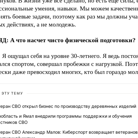
нуков. В жизни уже все сделано, но есть еще силы, 
ссиональные умения, навыки. Мы можем качествен
ять боевые задачи, поэтому как раз мы должны уча
х действиях, а не молодежь.
Д: А что насчет чисто физической подготовки?
:
Я ощущал себя на уровне 30-летнего. Я ведь посто
ался спортом, совершал пробежки с нагрузкой. Поэ
ески даже превосходил многих, кто был гораздо мо
 ЭТУ ТЕМУ
теран СВО открыл бизнес по производству деревянных изделий
нобласть и Ямал внедрили программы поддержки и обучения
астников СВО
теран СВО Александр Малов: Киберспорт возвращает ветеранов