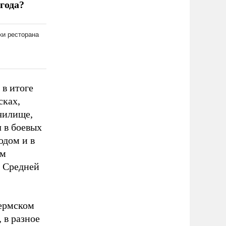
года?
 в итоге
сках,
чилище,
л в боевых
одом и в
ым
в Средней
Пермском
 в разное