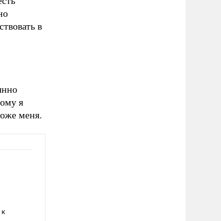
есть
но
ствовать в
янно
тому я
ложе меня.
 к