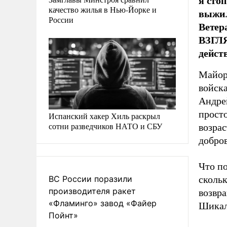
я сто
качество жилья в Нью-Йорке и
выжил
России
Ветер
ВЗГЛЯ
дейст
Майор
войска
Андре
просто
Испанский хакер Хиль раскрыл
сотни разведчиков НАТО и СБУ
возрас
добро
Что по
сколь
ВС России поразили
производителя ракет
возвр
«Фламинго» завод «Файер
Шикал
Пойнт»