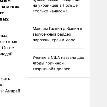
разом
за меня».
на украинцев в Польше
«только началом»
те
евых
Максим Галкин добавил в
зарубежный райдер
чных
пирожки, хрен и морс
ого края
. Он не
олодой
Ученые в США назвали две
ягоды причиной
«взрывной» диареи
ежать
ло
осы Андрей