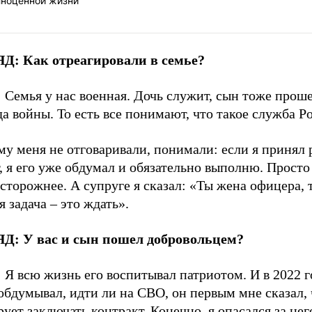
лноценной жизни
ЯД: Как
отреагировали
в семье?
:
Семья у нас военная. Дочь служит, сын тоже прош
да войны. То есть все понимают, что такое служба Р
у меня не отговаривали, понимали: если я принял 
, я его уже обдумал и обязательно выполню. Прост
сторожнее. А супруге я сказал: «Ты жена офицера, 
я задача – это ждать».
Д: У вас и сын пошел добровольцем?
:
Я всю жизнь его воспитывал патриотом. И в 2022 го
обдумывал, идти ли на СВО, он первым мне сказал, 
ует заключать контракт. Конечно, я опасался за него