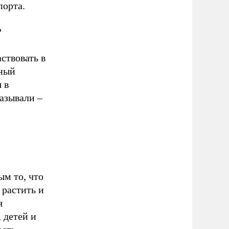
порта.
?
ствовать в
ьный
 в
казывали –
ым то, что
 растить и
я
 детей и