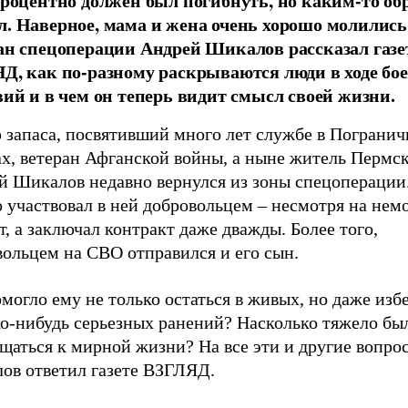
процентно должен был погибнуть, но каким-то об
. Наверное, мама и жена очень хорошо молились 
ан спецоперации Андрей Шикалов рассказал газе
Д, как по-разному раскрываются люди в ходе бо
вий и в чем он теперь видит смысл своей жизни.
 запаса, посвятивший много лет службе в Пограни
х, ветеран Афганской войны, а ныне житель Пермск
й Шикалов недавно вернулся из зоны спецоперации
 участвовал в ней добровольцем – несмотря на нем
т, а заключал контракт даже дважды. Более того,
вольцем на СВО отправился и его сын.
могло ему не только остаться в живых, но даже изб
ко-нибудь серьезных ранений? Насколько тяжело бы
ащаться к мирной жизни? На все эти и другие вопр
ов ответил газете ВЗГЛЯД.