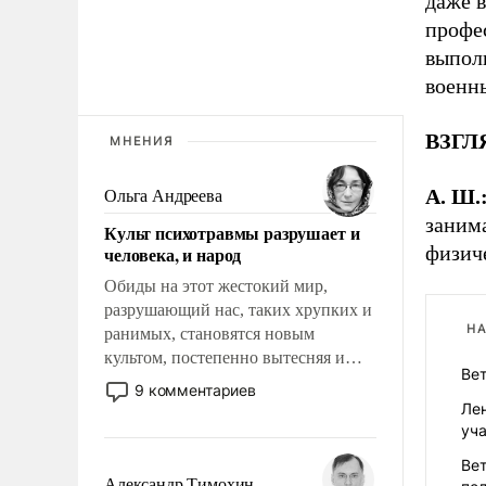
даже в
профе
выполн
военны
ВЗГЛЯ
МНЕНИЯ
А. Ш.
Ольга Андреева
заним
Культ психотравмы разрушает и
физич
человека, и народ
Обиды на этот жестокий мир,
разрушающий нас, таких хрупких и
НА
ранимых, становятся новым
культом, постепенно вытесняя и
Ве
отменяя традиционное требование к
9 комментариев
человеку – быть мужественным и
Ле
твердым под ударами судьбы, брать
уч
на себя ответственность, помогать
Ве
слабым, идти вперед и
Александр Тимохин