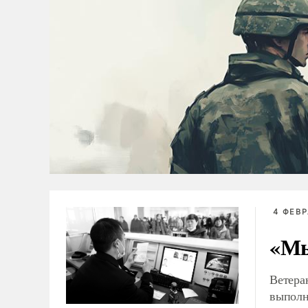
4 ФЕВР
«Мы
Ветера
выполн