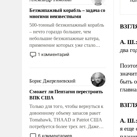
по
адаптироваться.
Безэкипажный корабль – задача со
многими неизвестными
500-тонный безэкипажный корабль
ВЗГЛ
– нечто гораздо большее, чем
небольшие безэкипажные катера,
А. Ш.
применение которых уже стало
два го
обыденностью. Задача по созданию
1 комментарий
такого корабля очень сложна и
Поэтом
амбициозна. Однако и ее
реализация радикально поднимет
значит
наши боевые возможности.
быть о
Борис Джерелиевский
главна
Сможет ли Пентагон перестроить
ВПК США
ВЗГЛЯ
Только для того, чтобы вернуться к
довоенному объему запасов ракет
А. Ш.
Tomahawk, THAAD и Patriot США
потребуется более трех лет. Даже
я еще 
небольшая война с Ираном
планир
6 комментариев