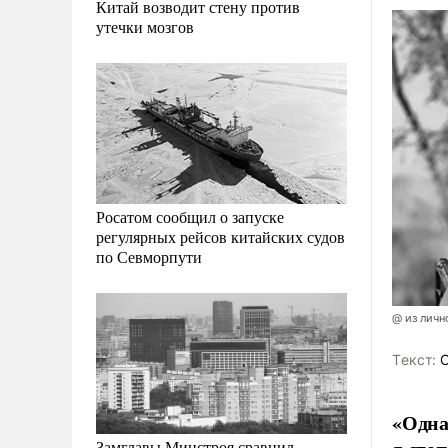
Китай возводит стену против
утечки мозгов
Росатом сообщил о запуске
регулярных рейсов китайских судов
по Севморпути
@ из личн
Tекст:
О
«Одна
Замглавы Минстроя сравнил