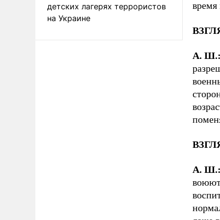
время 
детских лагерях террористов
на Украине
ВЗГЛЯ
А. Ш.
разре
военны
сторон
возрас
помен
ВЗГЛЯ
А. Ш.
воюют 
воспит
нормал