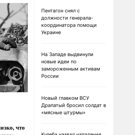
Пентагон снял с
должности генерала-
координатора помощи
Украине
На Западе выдвинули
новые идеи по
замороженным активам
России
Новый главком ВСУ
Драпатый бросил солдат в
«мясные штурмы»
изко, что
Кулеба назвал нападения