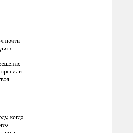
ел почти
одине.
решение –
о просили
твоя
ду, когда
что
, но я