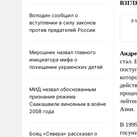
ВЗГЛЯ
Володин сообщил о
вступлении в силу законов
против предателей России
Мирошник назвал главного
Андр
инициатора мифа о
стал. 
похищении украинских детей
посту
которо
дейст
МИД назвал обоснованным
процес
признание режима
лейте
Саакашвили виновным в войне
Азии.
2008 года
В 1999
госуни
Боец «Севера» рассказал о