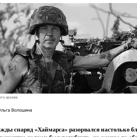
ого архива
льга Волошина
жды снаряд «Хаймарса» разорвался настолько бл