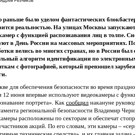
ндрей Резчиков
то раньше было уделом фантастических блокбасте
вится реальностью. На улицах Москвы запускают
камер с функцией распознавания лиц в толпе. Си
уют в День России на массовых мероприятиях. П
ботки велись во многих странах, но в России был 
льный алгоритм идентификации по электронны
аткам с фотографией, который превзошел заруб
ги.
кве для обеспечения безопасности во время праздн
и 12 июня впервые используют видеокамеры с функ
ознавание портрета». Как
сообщил
накануне руково
тамента региональной безопасности Владимир Черн
камеры расположены по секторам и обеспечат стоп
участников акций. По его словам, эти камеры – «се
ивные технические средства», и их главная задача 