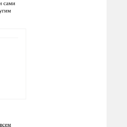
и сами
ругим
 всем