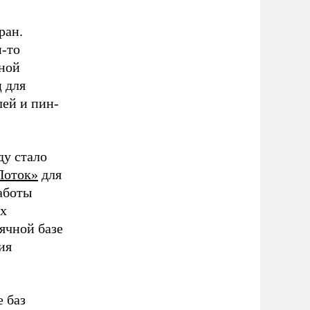
ран.
м-то
ной
 для
лей и пин-
ду стало
Поток»
для
аботы
ых
ячной базе
ия
е баз