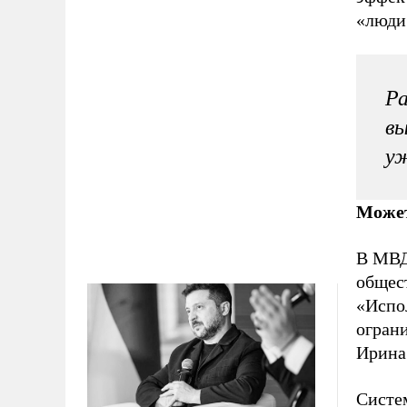
«люди 
Ра
вы
у
Может
В МВД
общес
«Испо
огран
Ирина
Систе