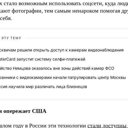
х стало возможным использовать соцсети, куда люд
жают фотографии, тем самым ненароком помогая д
себя.
 ЭТУ ТЕМУ
сквичам решили открыть доступ к камерам видеонаблюдения
terCard запустит систему селфи-платежей
ийство Немцова оказалось вне зоны действий камер ФСО
ранники с видеокамерами начали патрулировать центр Москвы
сия научила мир различать лица близнецов
я опережает США
шлом году в России эти технологии
стали доступны