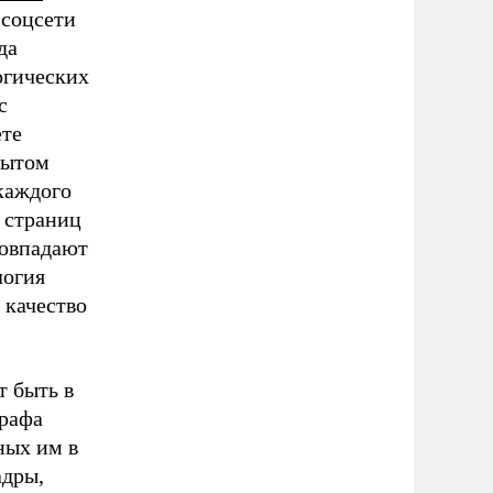
 соцсети
да
огических
с
ете
рытом
каждого
 страниц
совпадают
логия
 качество
 быть в
графа
ных им в
адры,