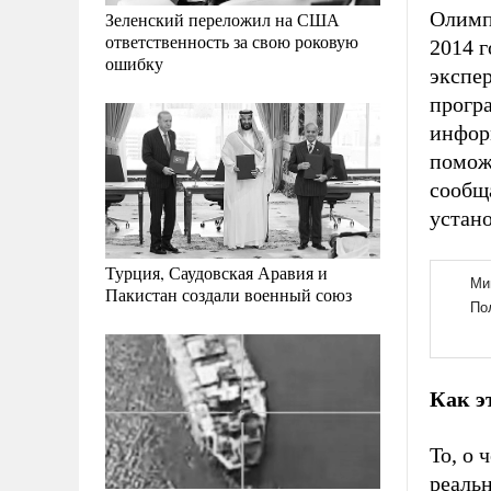
Олимп
Зеленский переложил на США
ответственность за свою роковую
2014 г
ошибку
экспе
програ
инфор
помож
сообщ
устано
Турция, Саудовская Аравия и
Пакистан создали военный союз
Как э
То, о 
реаль