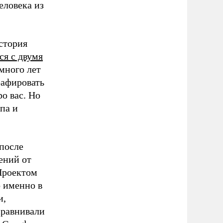
еловека из
стория
ся с двумя
много лет
рафировать
о вас. Но
па и
после
ений от
 Проектом
о именно в
и,
сравнивали