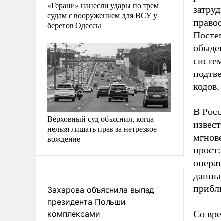
«Герани» нанесли удары по трем
затру
судам с вооружением для ВСУ у
правоо
берегов Одессы
Посте
обыде
систем
подтве
кодов.
В Росс
Верховный суд объяснил, когда
извес
нельзя лишать прав за нетрезвое
мгнов
вождение
прост:
операт
данных
прибл
Захарова объяснила выпад
президента Польши
Со вре
комплексами