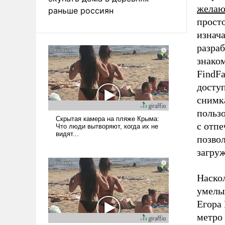
жела
раньше россиян
просто
изнача
разраб
знако
FindF
доступ
снимк
польз
с отп
позвол
загру
Наско
умелы
Егора 
метро