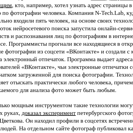
ющим
, кто, например, хотел узнать адрес страницы в
 по фотографии человека. Компания N-Tech.Lab, ку
льно входили пять человек, на основе своих технол
оток нейросетевого поиска запустила онлайн-серви
мств и распознавания лиц по фотографиям в интерн
ace. Программисты прогнали все находящиеся в отк
е фотографии из соцсети «ВКонтакте» и создали с 
а электронный отпечаток. Программа выдает адреса
ователей «ВКонтакте», чьи электронные отпечатки 
ечатком загруженной для поиска фотографии. Техно
яет отыскать практически любого человека, причем
жаемого для анализа фото может быть любым.
лько мощным инструментом такие технологии могут
х руках,
доказал эксперимент
петербургского фото
Цветкова. Он находил профили в соцсетях встречен
 людей. На отдельном сайте фотограф публиковал к