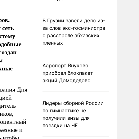
ров,
В Грузии завели дело из-
 сеть
за слов экс-госминистра
стему
о расстреле абхазских
одобные
пленных
создан
м
Аэропорт Внуково
ежные
приобрел блокпакет
акций Домодедово
ования Дня
цией
Лидеры сборной России
дитель
по гимнастике не
иков,
получили визы для
роцентный
поездки на ЧЕ
рьезные и
– чтобы