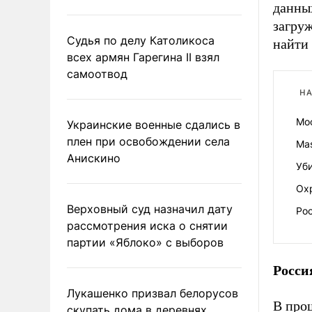
данны
загру
Судья по делу Католикоса
найти 
всех армян Гарегина II взял
самоотвод
НА
Мо
Украинские военные сдались в
плен при освобождении села
Mas
Анискино
Уб
Ох
Верховный суд назначил дату
Рос
рассмотрения иска о снятии
партии «Яблоко» с выборов
Росси
Лукашенко призвал белорусов
В про
скупать дома в деревнях