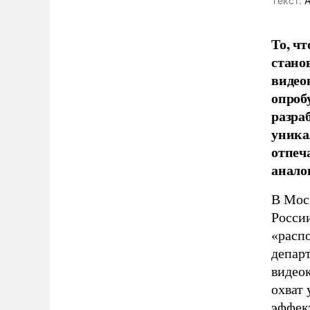
Tекст:
А
То, ч
стано
видео
опроб
разра
уника
отпеч
анало
В Мос
Росси
«расп
депар
видео
охват 
эффект