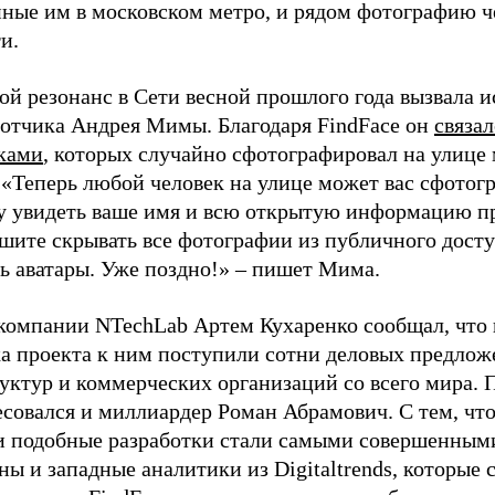
нные им в московском метро, и рядом фотографию ч
и.
й резонанс в Сети весной прошлого года вызвала и
ботчика Андрея Мимы. Благодаря FindFace он
связал
ками
, которых случайно сфотографировал на улице 
 «Теперь любой человек на улице может вас сфотог
зу увидеть ваше имя и всю открытую информацию пр
шите скрывать все фотографии из публичного досту
ь аватары. Уже поздно!» – пишет Мима.
 компании NTechLab Артем Кухаренко сообщал, что 
ка проекта к ним поступили сотни деловых предлож
руктур и коммерческих организаций со всего мира.
есовался и миллиардер Роман Абрамович. С тем, чт
и подобные разработки стали самыми совершенным
ны и западные аналитики из Digitaltrends, которые 