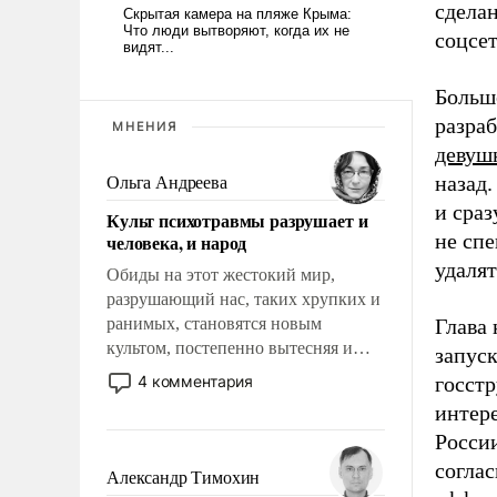
сдела
соцсет
Большо
разра
МНЕНИЯ
девуш
назад.
Ольга Андреева
и сра
Культ психотравмы разрушает и
не спе
человека, и народ
удалят
Обиды на этот жестокий мир,
разрушающий нас, таких хрупких и
ранимых, становятся новым
Глава
культом, постепенно вытесняя и
запус
отменяя традиционное требование к
4 комментария
госст
человеку – быть мужественным и
интер
твердым под ударами судьбы, брать
Росси
на себя ответственность, помогать
соглас
слабым, идти вперед и
Александр Тимохин
адаптироваться.