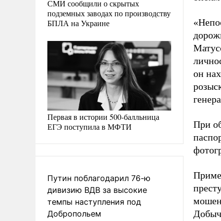
СМИ сообщили о скрытых
подземных заводах по производству
«Непо
БПЛА на Украине
дорож
Матусо
личнос
он на
розыс
генер
Первая в истории 500-балльница
При о
ЕГЭ поступила в МФТИ
паспо
фотог
Примеч
Путин поблагодарил 76-ю
прест
дивизию ВДВ за высокие
мошен
темпы наступления под
Добыче
Добропольем