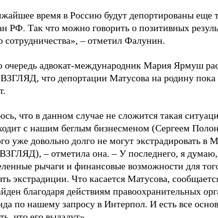
ижайшее время в Россию будут депортированы еще 
н РФ. Так что можно говорить о позитивных резуль
о сотрудничества», – отметил Фалунин.
ю очередь адвокат-международник Мария Ярмуш рас
 ВЗГЛЯД, что депортации Матусова на родину пока 
т.
сь, что в данном случае не сложится такая ситуаци
ходит с нашим беглым бизнесменом (Сергеем Поло
го уже довольно долго не могут экстрадировать в М
ВЗГЛЯД), – отметила она. – У последнего, я думаю
еленные рычаги и финансовые возможности для тог
ть экстрадиции. Что касается Матусова, сообщается
айден благодаря действиям правоохранительных орг
да по нашему запросу в Интерпол. И есть все осно
ть, что его выдадут».