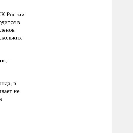
СК России
одится в
членов
скольких
о», –
нда, в
ивает не
м