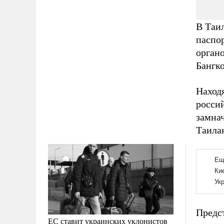
В Таи
паспо
орган
Бангко
Наход
росси
замна
Таила
Предст
ЕС ставит украинских уклонистов