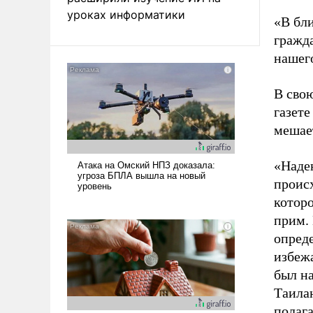
уроках информатики
«В бл
гражда
нашег
В сво
газете
мешае
«Надею
проис
которо
прим. 
опред
избежа
был н
Таилан
полага