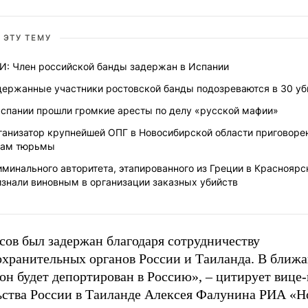
 ЭТУ ТЕМУ
И: Член российской банды задержан в Испании
держанные участники ростовской банды подозреваются в 30 уб
Испании прошли громкие аресты по делу «русской мафии»
ганизатор крупнейшей ОПГ в Новосибирской области приговорен
дам тюрьмы
минального авторитета, этапированного из Греции в Красноярс
изнали виновным в организации заказных убийств
сов был задержан благодаря сотрудничеству
охранительных органов России и Таиланда. В ближ
он будет депортирован в Россию», – цитирует вице
ьства России в Таиланде Алексея Фалунина РИА «Н