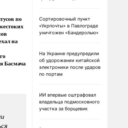
тусов по
Сортировочный пункт
 жестоких
«Укрпочты» в Павлограде
нов
уничтожен «Бандеролью»
ехал на
На Украине предупредили
го
об удорожании китайской
ия Басмача
электроники после ударов
по портам
ИИ впервые оштрафовал
владельца подмосковного
участка за борщевик
ни
ься