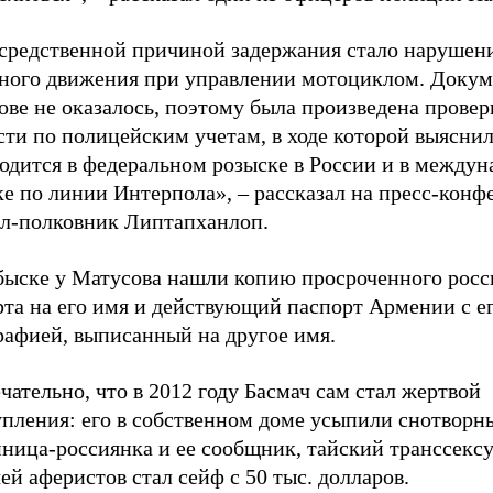
средственной причиной задержания стало нарушен
ного движения при управлении мотоциклом. Докум
ве не оказалось, поэтому была произведена провер
ти по полицейским учетам, в ходе которой выяснил
ходится в федеральном розыске в России и в между
ке по линии Интерпола», – рассказал на пресс-кон
ал-полковник Липтапханлоп.
быске у Матусова нашли копию просроченного росс
рта на его имя и действующий паспорт Армении с е
рафией, выписанный на другое имя.
ательно, что в 2012 году Басмач сам стал жертвой
упления: его в собственном доме усыпили снотворн
ница-россиянка и ее сообщник, тайский транссексу
й аферистов стал сейф с 50 тыс. долларов.