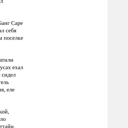
ил
Банг Саре
ал себя
м поселке
атили
усах ехал
 сидел
тель
я, еле
кой,
ыло
ттайи.