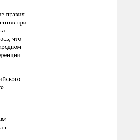
ие правил
ентов при
ка
ось, что
народном
ференции
ийского
го
ым
ал.