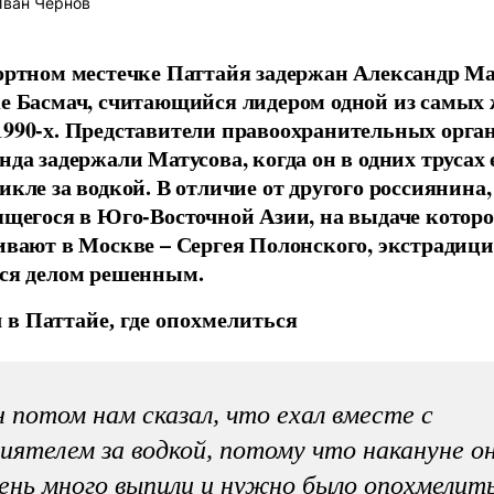
ван Чернов
ортном местечке Паттайя задержан Александр Ма
е Басмач, считающийся лидером одной из самых
990-х. Представители правоохранительных орга
нда задержали Матусова, когда он в одних трусах 
икле за водкой. В отличие от другого россиянина,
ящегося в Юго-Восточной Азии, на выдаче которо
ивают в Москве – Сергея Полонского, экстрадиц
ся делом решенным.
 в Паттайе, где опохмелиться
 потом нам сказал, что ехал вместе с
иятелем за водкой, потому что накануне о
ень много выпили и нужно было опохмелит