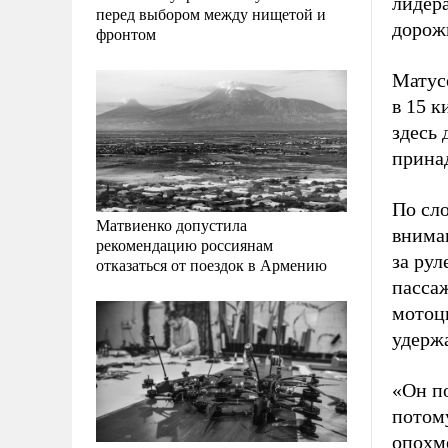
лидер
перед выбором между нищетой и
дорож
фронтом
Матус
в 15 
здесь 
прина
По сл
Матвиенко допустила
вниман
рекомендацию россиянам
за ру
отказаться от поездок в Армению
пассаж
мотоц
удержа
«Он по
потом
опохме