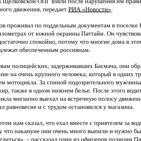
а Щелковской ОПГ взяли после нарушения им прав
ного движения, передает
РИА «Новости»
.
ов проживал по поддельным документам в поселке 
километрах от южной окраины Паттайи. Он чувствов
достаточно спокойно, потому что многие дома в это
длежат обеспеченным россиянам.
овам полицейских, задерживавших Басмача, они обр
ие на очень крупного человека, который в одних тр
лем мотоцикла. За спиной подозрительного мужчины
ир, также в одном нижнем белье. После этого води
икла внезапно выехал на встречную полосу движени
л равновесие и с трудом остановился у магазина.
том нам сказал, что ехал вместе с приятелем за вод
у что накануне они очень много выпили и нужно б
литься», – рассказал один из офицеров полиции Па