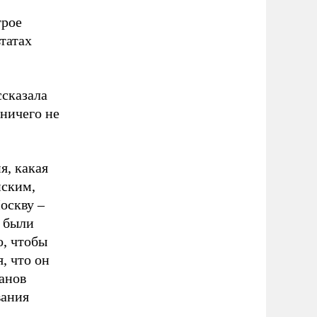
трое
татах
сказала
ничего не
я, какая
нским,
оскву –
, были
о, чтобы
, что он
анов
вания