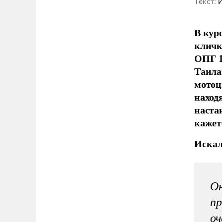
Tекст:
И
В кур
кличк
ОПГ 1
Таила
мотоц
наход
наста
кажет
Искал
Он
пр
оч