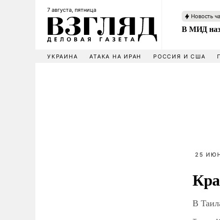
7 августа, пятница
Новость ч
В МИД наз
УКРАИНА
АТАКА НА ИРАН
РОССИЯ И США
25 ИЮН
Кра
В Таил