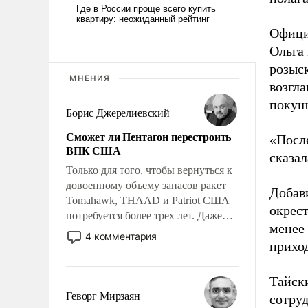
Офици
Ольга
розыск
МНЕНИЯ
возгла
покуш
Борис Джерелиевский
Сможет ли Пентагон перестроить
«После
ВПК США
сказал
Только для того, чтобы вернуться к
довоенному объему запасов ракет
Добав
Tomahawk, THAAD и Patriot США
окрес
потребуется более трех лет. Даже
менее 
небольшая война с Ираном
4 комментария
приход
опустошила американские
арсеналы. Сложившаяся ситуация
означает многолетний период
Тайск
уязвимости США, например, перед
Геворг Мирзаян
сотру
Китаем.