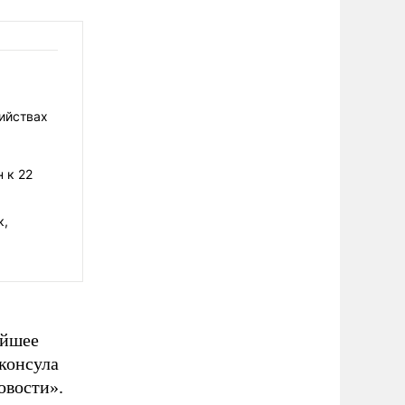
ийствах
 к 22
к,
айшее
-консула
овости».