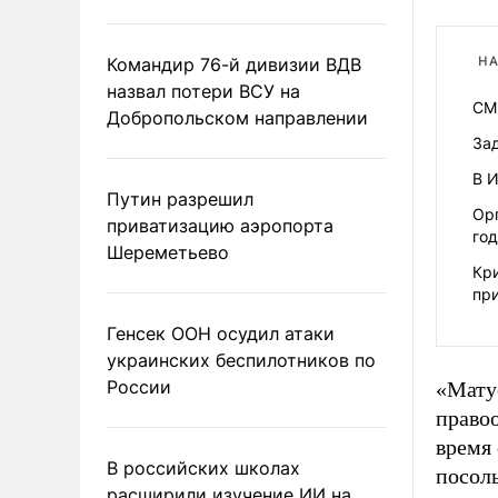
Командир 76-й дивизии ВДВ
НА
назвал потери ВСУ на
СМ
Добропольском направлении
За
В 
Путин разрешил
Ор
приватизацию аэропорта
го
Шереметьево
Кри
пр
Генсек ООН осудил атаки
украинских беспилотников по
России
«Мату
право
время 
В российских школах
посол
расширили изучение ИИ на