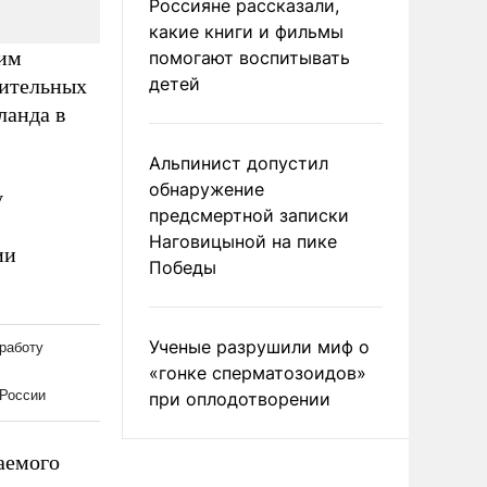
Россияне рассказали,
какие книги и фильмы
ким
помогают воспитывать
детей
нительных
ланда в
Альпинист допустил
обнаружение
у
предсмертной записки
Наговицыной на пике
ии
Победы
Ученые разрушили миф о
«гонке сперматозоидов»
при оплодотворении
аемого