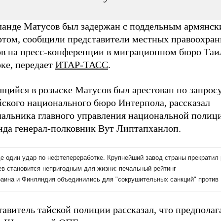
ланде Матусов был задержан с поддельным армянс
ртом, сообщили представители местных правоохра
ов на пресс-конференции в миграционном бюро Таи
ке, передает
ИТАР-ТАСС
.
ящийся в розыске Матусов был арестован по запрос
йского национального бюро Интерпола, рассказал
чальника главного управления национальной полиц
нда генерал-полковник Вут Липтапханлоп.
авитель тайской полиции рассказал, что предполаг