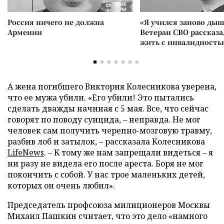
Россия ничего не должна
«Я учился заново дыш
Армении
Ветеран СВО рассказа
жить с инвалидность
А жена погибшего Виктория Колесникова уверена,
что ее мужа убили. «Его убили! Это пытались
сделать дважды начиная с 5 мая. Все, что сейчас
говорят по поводу суицида, – неправда. Не мог
человек сам получить черепно-мозговую травму,
разбив лоб и затылок, – рассказала Колесникова
Life
N
ews
. – К тому же нам запрещали видеться – я
ни разу не видела его после ареста. Боря не мог
покончить с собой. У нас трое маленьких детей,
которых он очень любил».
Председатель профсоюза милиционеров Москвы
Михаил Пашкин считает, что это дело «намного