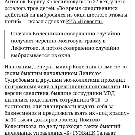
Антонов. Борису Колесникову было 37 лет, у него
осталось трое детей. «Во время следственных
действий он выбросился из окна шестого этажа и
погиб»,
–
сказал адвокат
РИА «Новости»
.
Сначала Колесников совершенно случайно
получает черепно-мозговую травму в
Лефортово. А потом совершенно случайно
выбрасывается из окна
Напомним, генерал-майор Колесников вместе со
своим бывшим начальником Денисом
Сугробовым и другими экс-коллегами
проходил
по громкому делу о превышении полномочий
. По
версии следствия, бывшие сотрудники МВД
пытались подставить сотрудника ФСБ
–
в
частности, они планировали выдать себя за
бизнесменов и предложить взять их «под крышу»
за 10 тысяч долларов в месяц. Помимо
Колесникова, по делу проходят также бывший
начальник управления «Б» ГУЭБиПК Салават