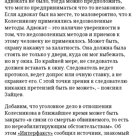
адвоката не было, тогда можно предположить,
что могло предприниматься что-то незаконное.
Если адвокат был на месте, то маловероятно, что к
Колесникову применялись недозволенные
методы. Адвокат – это наличие уверенности в
том, что недозволенных методов и приемов к
этому человеку не применялось. Может быть,
охрану накажут за халатность. Она должна была
стоять не только у двери, куда он мог выбежать,
но и у окна. По крайней мере, не следователь
должен вставать к окну. Следователь ведет
протокол, ведет допрос или очную ставку, а не
охраняет его. С этой точки зрения к следователю
никаких претензий быть не может»,
–
пояснил
Зайцев.
Добавим, что уголовное дело в отношении
Колесникова в ближайшее время может быть
закрыто «в связи со смертью обвиняемого, то есть
по нереабилитирующим обстоятельствам». Об
этом
«Интерфаксу»
сообщил источник, знакомый