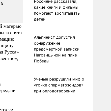
Россияне рассказали,
ти
какие книги и фильмы
помогают воспитывать
детей
ой матерью
была снята
Альпинист допустил
ормацию
обнаружение
енщину
предсмертной записки
я Русса»
Наговицыной на пике
вестно», –
Победы
Ученые разрушили миф о
а
«гонке сперматозоидов»
ередачи
при оплодотворении
что ее