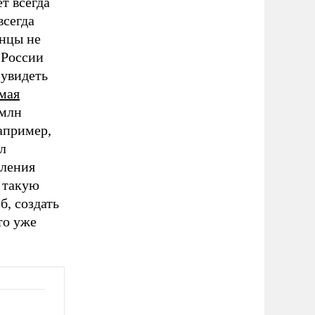
т всегда
всегда
анцы не
 России
 увидеть
мая
 млн
апример,
л
пления
в такую
б, создать
то уже