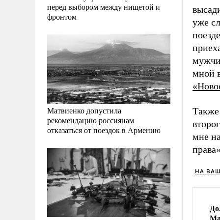
перед выбором между нищетой и
высади
фронтом
уже сл
поезде
приеха
мужчи
мной в
«Ново
Матвиенко допустила
Также 
рекомендацию россиянам
второг
отказаться от поездок в Армению
мне на
права»
НА ВА
До
Ма