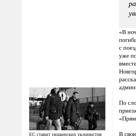
ра
ув
«В но
погиб
с пое
уже п
вмест
Новгор
расск
админ
По сл
приезж
«Прям
В сво
ЕС ставит украинских уклонистов