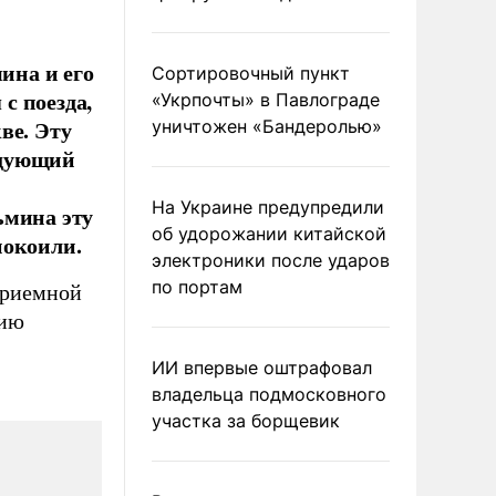
ина и его
Сортировочный пункт
с поезда,
«Укрпочты» в Павлограде
ве. Эту
уничтожен «Бандеролью»
едующий
На Украине предупредили
ьмина эту
об удорожании китайской
покоили.
электроники после ударов
по портам
приемной
ию
ИИ впервые оштрафовал
владельца подмосковного
участка за борщевик