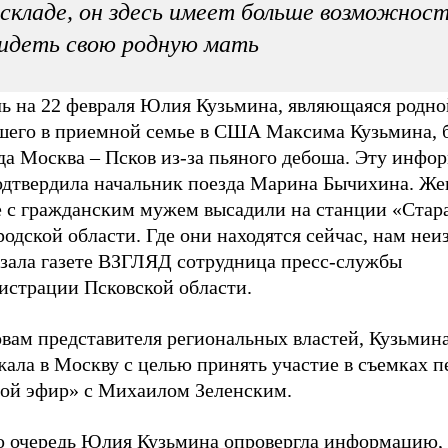
складе, он здесь имеет больше возможнос
идеть свою родную мать
чь на 22 февраля Юлия Кузьмина, являющаяся родн
шего в приемной семье в США Максима Кузьмина, 
зда Москва – Псков из-за пьяного дебоша. Эту инф
одтвердила начальник поезда Марина Бычихина. Ж
е с гражданским мужем высадили на станции «Стара
одской области. Где они находятся сейчас, нам неиз
азала газете ВЗГЛЯД сотрудница пресс-службы
истрации Псковской области.
овам представителя региональных властей, Кузьмин
ала в Москву с целью принять участие в съемках п
ой эфир» с Михаилом Зеленским.
ю очередь Юлия Кузьмина опровергла информацию, 