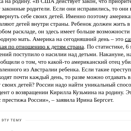
а на родину. «В США действует закон, что приорите
законные родители. Если они исправились, то они 
 вернуть себе своих детей. Именно поэтому америк
вляют детей внутри страны. Ребенок должен жить в
юбом раскладе, он здесь имеет больше возможности
родную мать. Америка на сегодняшний день – это
са
кая по отношению к детям страна
. По статистике, 6
ений поступило о насилии над детьми. Накануне, н
общили о том, что какой-то американский отец уби
вленного из Австралии ребенка. Если такие престу
одят почти каждый день, то разве можно отдавать 
 своих детей? России надо найти уникальный спосо
дент о возвращении Кирилла Кузьмина на родину. Э
 престижа России», – заявила Ирина Бергсет.
 ЭТУ ТЕМУ