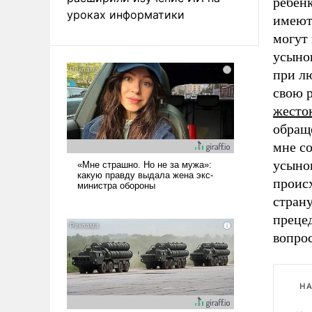
ребенк
уроках информатики
имеют 
могут
усыно
при л
свою 
жесто
обращ
мне со
усыно
происх
страну
преце
вопрос
НА