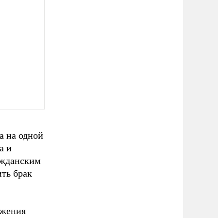
а на одной
а и
ажданским
ть брак
ижения