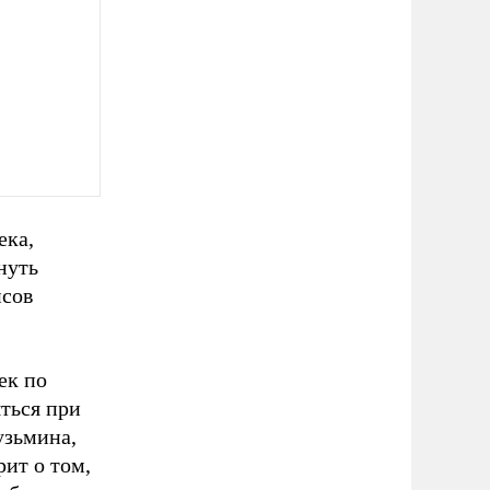
ека,
нуть
нсов
ек по
ться при
узьмина,
рит о том,