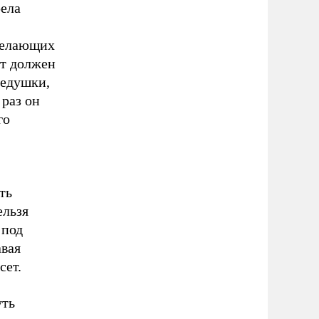
рела
 желающих
ет должен
дедушки,
 раз он
го
ть
ельзя
 под
авая
сет.
уть