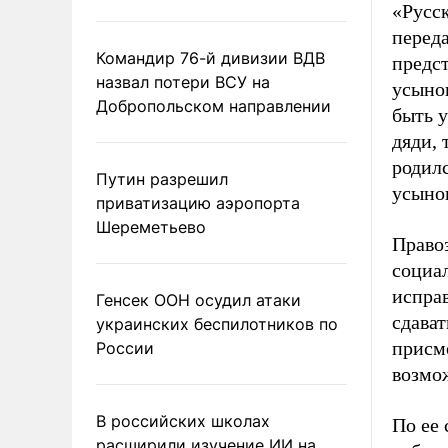
«Русск
переда
Командир 76-й дивизии ВДВ
предст
назвал потери ВСУ на
усыно
Добропольском направлении
быть у
дяди, 
родилс
Путин разрешил
усыно
приватизацию аэропорта
Шереметьево
Правоз
социа
исправ
Генсек ООН осудил атаки
сдават
украинских беспилотников по
присм
России
возмож
В российских школах
По ее 
расширили изучение ИИ на