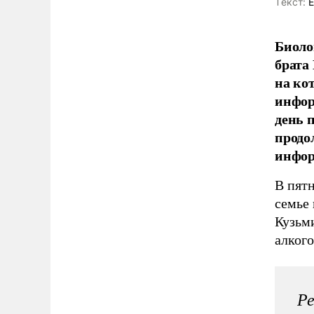
Tекст:
Е
Биоло
брата
на ко
инфор
день 
продо
инфор
В пятн
семье
Кузьм
алког
Ре