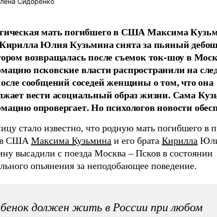
лена Сидоренко
гическая мать погибшего в США Максима Кузьм
 Кирилла Юлия Кузьмина снята за пьяный дебош 
тором возвращалась после съемок ток-шоу в Моск
мацию псковские власти распространили на сл
после сообщений соседей женщины о том, что она
лжает вести асоциальный образ жизни. Сама Куз
мацию опровергает. Но психологов новости обес
ицу стало известно, что родную мать погибшего в 
 в США
Максима Кузьмина
и его брата
Кирилла
Юл
ину высадили с поезда Москва – Псков в состоянии
ольного опьянения за неподобающее поведение.
бенок должен жить в России при любом