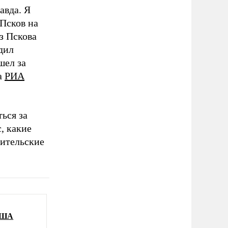
авда. Я
 Псков на
з Пскова
дил
шел за
а
РИА
ься за
, какие
дительские
 США