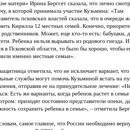
ие матери» Ирина Бергсет сказала, что лично смот
чу, в которой принимала участие Кузьмина: «Там
авитель псковских властей сказала, что в очереди
вить Кирилла 12 местных семей. Конечно, приорит
 родственников. Может, еще кто-то есть: бабушки, 
тети. Ребенка нельзя вырывать из родового гнезда. И
я в Псковской области, то было бы хорошо, чтобы е
вили именно местные семьи».
ащитница отметила, что не исключает вариант, что
льные службы могут помочь Кузьминой встать на пу
ления, отправив ее на принудительное лечение: «Н
ься. Есть же варианты, когда ребенок растет в семье
отром: приходят постоянно представители опеки, д
ность сохранить ребенка в семье», – отметила Берг
словам, самое главное, что России необходимо верн