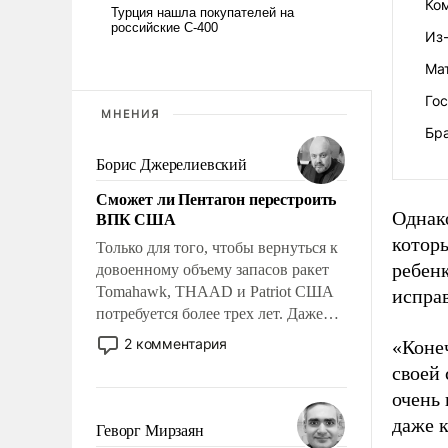
Ко
Из-
Ма
Гос
МНЕНИЯ
Бр
Борис Джерелиевский
Сможет ли Пентагон перестроить
ВПК США
Однако
которы
Только для того, чтобы вернуться к
ребен
довоенному объему запасов ракет
Tomahawk, THAAD и Patriot США
исправ
потребуется более трех лет. Даже
небольшая война с Ираном
2 комментария
«Конеч
опустошила американские
своей 
арсеналы. Сложившаяся ситуация
очень 
означает многолетний период
даже к
уязвимости США, например, перед
Геворг Мирзаян
Китаем.