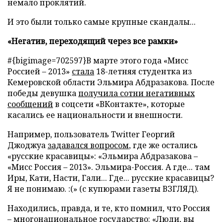
немало проклятий.
И это были только самые крупные скандалы...
«Негатив, переходящий через все рамки»
#{bigimage=702597}В марте этого года «Мисс
Россией – 2013»
стала
18-летняя студентка из
Кемеровской области Эльмира Абдразакова. После
победы девушка
получила сотни негативных
сообщений
в соцсети «ВКонтакте», которые
касались ее национальности и внешности.
Например, пользователь Twitter Георгий
Джоджуа
задавался вопросом
, где же остались
«русские красавицы»: «Эльмира Абдразакова –
«Мисс Россия – 2013». Эльмира-Россия. А где... там
Иры, Кати, Насти, Гали... Где... русские красавицы?
Я не понимаю. :(» (с купюрами газеты ВЗГЛЯД).
Находились, правда, и те, кто помнил, что Россия
– многонациональное государство: «Люди, вы