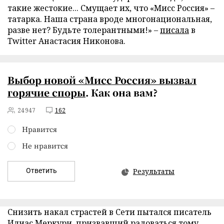
такие жестокие... Смущает их, что «Мисс Россия» –
татарка. Наша страна вроде многонациональная,
разве нет? Будьте толерантными!» –
писала
в
Twitter Анастасия Никонова.
Выбор новой «Мисс Россия» вызвал
горячие споры
. Как она вам?
24947
162
Нравится
Не нравится
Ответить
Результаты
Снизить накал страстей в Сети пытался писатель
Илиас Меркури,
призвавший радоваться
тому,