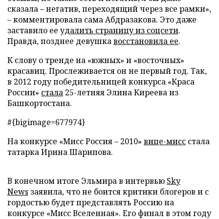
сказала – негатив, переходящий через все рамки»,
– комментировала сама Абдразакова. Это даже
заставило ее
удалить страницу из соцсети
.
Правда, позднее девушка
восстановила ее
.
К слову о тренде на «южных» и «восточных»
красавиц. Прослеживается он не первый год. Так,
в 2012 году победительницей конкурса «Краса
России»
стала
25-летняя Элина Киреева из
Башкортостана.
#{bigimage=677974}
На конкурсе «Мисс Россия – 2010»
вице-мисс
стала
татарка Ирина Шарипова.
В конечном итоге Эльмира в интервью
Sky
News
заявила, что не боится критики блогеров и с
гордостью будет представлять Россию на
конкурсе «Мисс Вселенная». Его финал в этом году