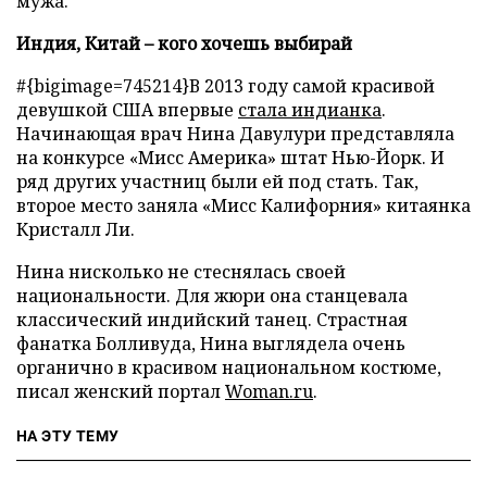
мужа.
Индия, Китай – кого хочешь выбирай
#{bigimage=745214}В 2013 году самой красивой
девушкой США впервые
стала индианка
.
Начинающая врач Нина Давулури представляла
на конкурсе «Мисс Америка» штат Нью-Йорк. И
ряд других участниц были ей под стать. Так,
второе место заняла «Мисс Калифорния» китаянка
Кристалл Ли.
Нина нисколько не стеснялась своей
национальности. Для жюри она станцевала
классический индийский танец. Страстная
фанатка Болливуда, Нина выглядела очень
органично в красивом национальном костюме,
писал женский портал
Woman.ru
.
НА ЭТУ ТЕМУ