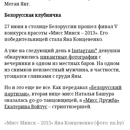
Меган Янг.
Белорусская клубничка
27 июня в столице Белоруссии прошел финал V
конкурса красоты «Мисс Минск – 2013». Его
победительницей стала Яна Концевенко.
А уже на следующий день в
Instagram*
девушки
обнаружились
пикантные фотографии
с
вечеринки в одном из местных баров. На одном
из снимков неизвестный мужчина, в частности,
угощался сливками с груди Яны.
Но и это еще не все. Как передавал
«Белорусский
партизан»
, вторая вице-мисс Наталья Башура
оказалась go-go-танцовщицей, а
«Мисс Дружба»
Екатерина Войтус
– стриптизершей.
«Мисс Минск
–
2013» Яна Концевенко (фото: nn.by)