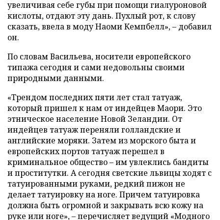
увеличивая себе губы при помощи гиалуроновой
кислоты, отдают эту дань. Пухлый рот, к слову
сказать, ввела в моду Наоми Кемпбелл», – добавил
он.
По словам Васильева, носители европейского
типажа сегодня и сами недовольны своими
природными данными.
«Трендом последних пяти лет стал татуаж,
который пришел к нам от индейцев Маори. Это
этническое население Новой Зеландии. От
индейцев татуаж переняли голландские и
английские моряки. Затем из морского быта и
европейских портов татуаж перешел в
криминальное общество – им увлеклись бандиты
и проститутки. А сегодня светские львицы ходят с
татуированными руками, редкий пижон не
делает татуировку на ноге. Причем татуировка
должна быть огромной и закрывать всю кожу на
руке или ноге», – перечисляет ведущий «Модного