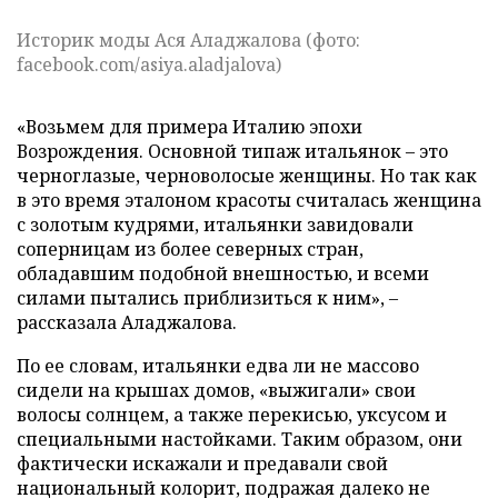
Историк моды Ася Аладжалова (фото:
facebook.com/asiya.aladjalova)
«Возьмем для примера Италию эпохи
Возрождения. Основной типаж итальянок – это
черноглазые, черноволосые женщины. Но так как
в это время эталоном красоты считалась женщина
с золотым кудрями, итальянки завидовали
соперницам из более северных стран,
обладавшим подобной внешностью, и всеми
силами пытались приблизиться к ним», –
рассказала Аладжалова.
По ее словам, итальянки едва ли не массово
сидели на крышах домов, «выжигали» свои
волосы солнцем, а также перекисью, уксусом и
специальными настойками. Таким образом, они
фактически искажали и предавали свой
национальный колорит, подражая далеко не