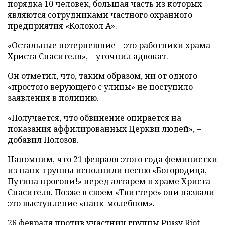
порядка 10 человек, большая часть из которых
являются сотрудниками частного охранного
предприятия «Колокол А».
«Остальные потерпевшие – это работники храма
Христа Спасителя», – уточнил адвокат.
Он отметил, что, таким образом, ни от одного
«простого верующего с улицы» не поступило
заявления в полицию.
«Получается, что обвинение опирается на
показания аффилированных Церкви людей», –
добавил Полозов.
Напомним, что 21 февраля этого года феминистки
из панк-группы
исполнили песню «Богородица,
Путина прогони!»
перед алтарем в храме Христа
Спасителя. Позже в
своем «Твиттере»
они назвали
это выступление «панк-молебном».
26 февраля против участниц группы Pussy Riot