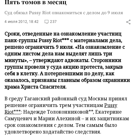
Пять томов в месяц
Суд обязал Pussy Riot ознакомиться с делом до 9 июля
4 июля 2012, 18:42
237
Сроки, отведенные на ознакомление участниц
панк-группы Pussy Riot*** с материалами дела,
решено ограничить 9 июля. «На ознакомление с
одним листом дела нам выделят лишь три
минуты», – утверждают адвокаты. Сторонники
группы провели у суда акцию протеста, закрыв
себя в клетку. А потерпевшими по делу, как
оказалось, признаны главным образом охранники
храма Христа Спасителя.
В среду Таганский районный суд Москвы принял
решение ограничить трем участницам
Pussy
Riot***
: Надежде Толоконниковой**, Екатерине
Самуцевич и Марии Алехиной – и их защитникам
срок ознакомления с делом. Тем самым было
удовлетворено ходатайство следствия.