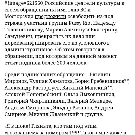
#{image=621560}Российские деятели культуры в
своем обращении на имя глав ВС и
Мосгорсуда
предложили
освободить из-под
стражи участниц группы Pussy Riot Надежду
Толоконникову, Марию Алехину и Екатерину
Самуцевич, прекратить их дело или
переквалифицировать его из уголовного в
административное. Об этом говорится в
обращении, под которым на данный момент
стоят подписи более 200 человек.
Среди подписавших обращение – Евгений
Миронов, Чулпан Хаматова, Борис Гребенщиков**,
Александр Расторгуев, Виталий Манский**,
Алексей Попогребский, Ольга Дыховничная,
Григорий Чхартишвили, Валерий Меладзе,
Авдотья Смирнова, Эльдар Рязанов, Андрей
Смирнов, Михаил Жванецкий и другие.
«Я в шоке! Гляньте, кто там под этим
«воззванием» за номером 199! Такого мне даже в