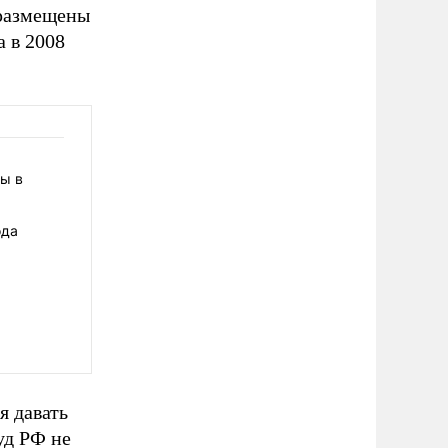
 размещены
а в 2008
ы в
ода
я давать
уд РФ не