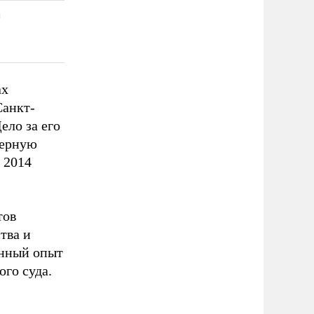
ах
Санкт-
ело за его
верную
 2014
тов
тва и
енный опыт
ого суда.