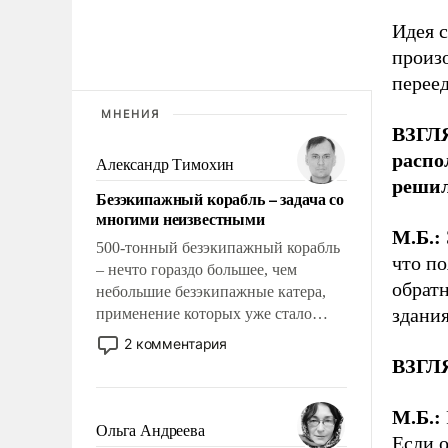
Идея с
произ
переед
МНЕНИЯ
ВЗГЛЯ
распо
Александр Тимохин
решил
Безэкипажный корабль – задача со
многими неизвестными
М.Б.:
500-тонный безэкипажный корабль
что по
– нечто гораздо большее, чем
обратн
небольшие безэкипажные катера,
здания
применение которых уже стало
обыденностью. Задача по созданию
2 комментария
такого корабля очень сложна и
ВЗГЛЯ
амбициозна. Однако и ее
реализация радикально поднимет
М.Б.:
наши боевые возможности.
Ольга Андреева
Если о