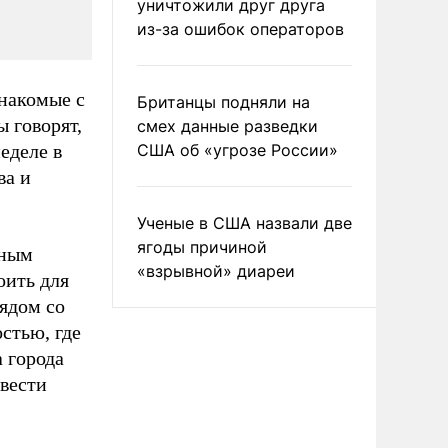
уничтожили друг друга
из-за ошибок операторов
накомые с
Британцы подняли на
 говорят,
смех данные разведки
еделе в
США об «угрозе России»
ва и
Ученые в США назвали две
ягоды причиной
нным
«взрывной» диареи
оить для
ядом со
стью, где
 города
вести