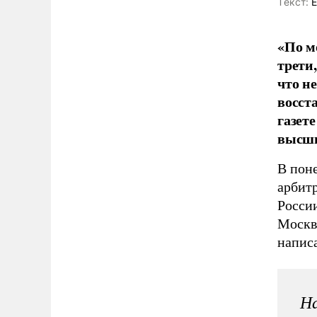
Tекст:
Е
«По м
трети,
что не
восста
газет
высши
В пон
арбит
Росси
Моск
напис
На