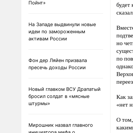
Пойнт»
будет
сказа
На Западе выдвинули новые
Вместе
идеи по замороженным
подтве
активам России
но чет
сущес
по пов
Фон дер Ляйен призвала
однако
пресечь доходы России
Верхов
переез
Новый главком ВСУ Драпатый
бросил солдат в «мясные
Как за
штурмы»
«нет 
О том
Мирошник назвал главного
каким
инициатора мифа о