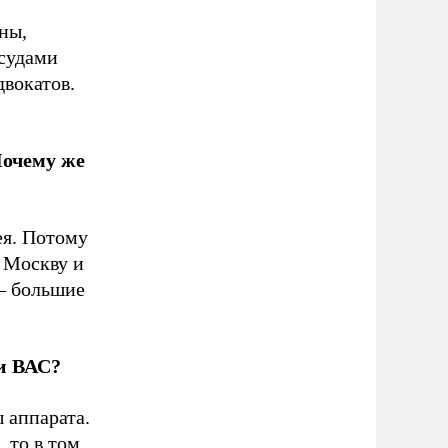
ны,
 судами
двокатов.
Почему же
ея. Потому
 Москву и
 – большие
и ВАС?
 аппарата.
 то в том