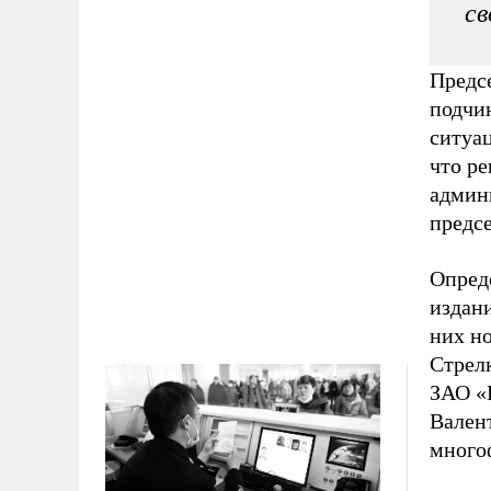
св
Предс
подчи
ситуа
что р
админ
предс
Опред
издани
них н
Стрелк
ЗАО «В
Вален
много