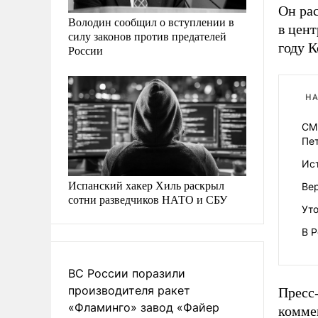
Он ра
Володин сообщил о вступлении в
в цент
силу законов против предателей
году 
России
НА
СМ
Пе
Ист
Испанский хакер Хиль раскрыл
Ве
сотни разведчиков НАТО и СБУ
Уто
В Р
ВС России поразили
производителя ракет
Пресс-
«Фламинго» завод «Файер
комме