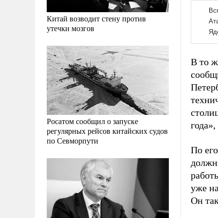
Китай возводит стену против
утечки мозгов
В то 
сообщ
Петерб
технич
столиц
Росатом сообщил о запуске
года»,
регулярных рейсов китайских судов
по Севморпути
По его
должны
работ
уже на
Он так