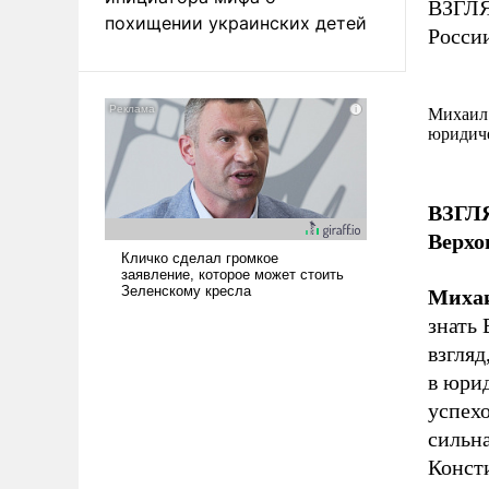
ВЗГЛЯ
похищении украинских детей
Росси
Михаил 
юридиче
ВЗГЛЯ
Верхо
Миха
знать
взгляд
в юри
успех
сильна
Конст