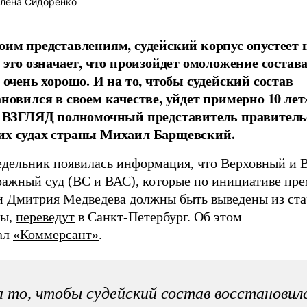
лена Сидоренко
оим представлениям, судейский корпус опустеет 
 это означает, что произойдет омоложение состава
 очень хорошо. И на то, чтобы судейский состав
новился в своем качестве, уйдет примерно 10 лет»
е ВЗГЛЯД полномочный представитель правитель
х судах страны Михаил Барщевский.
едельник появилась информация, что Верховный и
ражный суд (ВС и ВАС), которые по инициативе пре
и Дмитрия Медведева должны быть выведены из ст
вы,
переведут
в Санкт-Петербург. Об этом
ал
«Коммерсант»
.
 то, чтобы судейский состав восстановилс