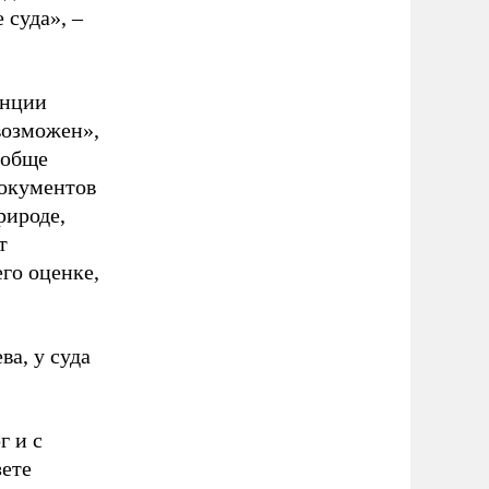
суда», –
анции
возможен»,
ообще
документов
рироде,
т
его оценке,
ва, у суда
г и с
зете