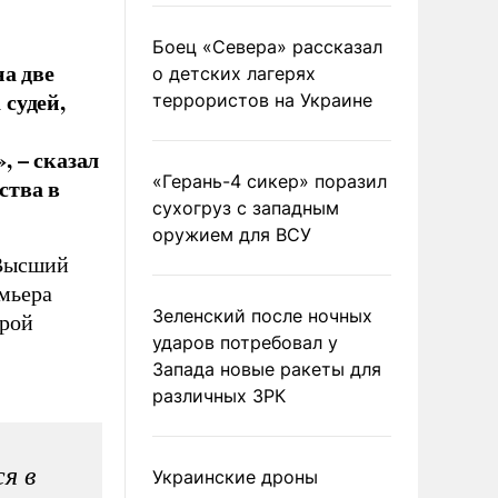
Боец «Севера» рассказал
на две
о детских лагерях
 судей,
террористов на Украине
, – сказал
«Герань-4 сикер» поразил
ства в
сухогруз с западным
оружием для ВСУ
 Высший
мьера
Зеленский после ночных
арой
ударов потребовал у
Запада новые ракеты для
различных ЗРК
я в
Украинские дроны