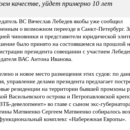
оем качестве, уйдет примерно 10 лет
едатель ВС Вячеслав Лебедев якобы уже сообщил
ненным о возможном переезде в Санкт-Петербург. З
цией чиновники и представители юридической элиты
ешение было принято на состоявшемся на прошлой н
истрации президента совещании с участием Лебеде
едателя ВАС Антона Иванова.
елено и новое место размещения этих судов: по да
я, управление делами президента предлагает постр
овые резиденции на территории бывшей промзоны р
ой Васильевского острова и Петропавловской крепо
ТБ-девелопмент» во главе с сыном экс-губернатора
тины Матвиенко Cергеем Матвиенко собиралось воз
функциональный комплекс «Набережная Европы».