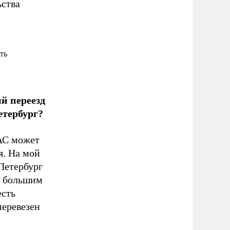
ьства
ть
й переезд
етербург?
АС может
я. На мой
-Петербург
с большим
есть
перевезен