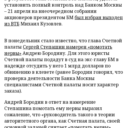
установить полный контроль над Банком Москвы
– 21 апреля на внеочередном собрании
акционеров президентом БМ
был избран выходец
из ВТБ
Михаил Кузовлев.
В понедельник стало известно, что глава Счетной
палаты
Сергей Степашин
намерен «помотать
нервы»
Андрею Бородину. Для этого юристы
Счетной палаты подадут в суд на экс-главу БМ в
надежде отсудить у него 1 млрд долларов по
обвинению в клевете (ранее Бородин говорил, что
проверка деятельности Банка Москвы
специалистами Счетной палаты носит характер
заказа).
Андрей Бородин в ответ на намерение
Степашина помотать ему нервы выразил
сожаление, что «руководитель такого в теории
авторитетного органа, как Счетная палата, своей
основной задачей считает «помотать нервы»