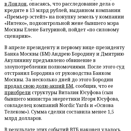
в Лондон
, опасаясь, что расследование дела о
кредите в 13 млрд рублей, выданном компании
«Премьер-эстейт» на покупку земель у компании
«Интеко», подконтрольной жене бывшего мэра
Москвы Елене Батуриной, пойдет «по силовому
сценарию».
В апреле президенту и первому вице-президенту
Банка Москвы (БМ) Андрею Бородину и Дмитрию
Акулинину предъявлено обвинение в
злоупотреблении полномочиями. После этого суд
отстранил Бородина от руководства Банком
Москвы. За несколько дней до этого Бородин
продал свою долю акций БМ
, сообщив, что ее
приобрели
структуры Виталия Юсуфова (сын
бывшего министра энергетики Игоря Юсуфова,
совладелец компаний Nordic Yards и «Основа
Телеком»). Сумма сделки составила менее 1,5
млрд долларов.
В результате этих событий ВТБ наконец удалось