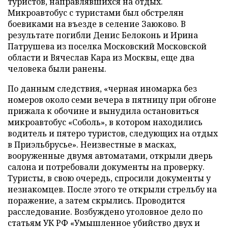
туристов, направлявшихся на отдых.
Микроавтобус с туристами был обстрелян
боевиками на въезде в селение Заюково. В
результате погибли Денис Белоконь и Ирина
Патрушева из поселка Московский Московской
области и Вячеслав Кара из Москвы, еще два
человека были ранены.
По данным следствия, «черная иномарка без
номеров около семи вечера в пятницу при обгоне
прижала к обочине и вынудила остановиться
микроавтобус «Соболь», в котором находились
водитель и пятеро туристов, следующих на отдых
в Приэльбрусье». Неизвестные в масках,
вооруженные двумя автоматами, открыли дверь
салона и потребовали документы на проверку.
Туристы, в свою очередь, спросили документы у
незнакомцев. После этого те открыли стрельбу на
поражение, а затем скрылись. Проводится
расследование. Возбуждено уголовное дело по
статьям УК РФ «Умышленное убийство двух и