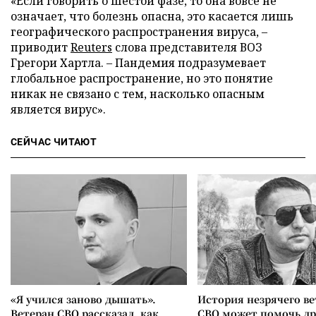
«Если говорить о шестой фазе, то она вовсе не
означает, что болезнь опасна, это касается лишь
географического распространения вируса, –
приводит
Reuters
слова представителя ВОЗ
Грегори Хартла. – Пандемия подразумевает
глобальное распространение, но это понятие
никак не связано с тем, насколько опасным
является вирус».
СЕЙЧАС ЧИТАЮТ
«Я учился заново дышать».
История незрячего ве
Ветеран СВО рассказал, как
СВО может помочь д