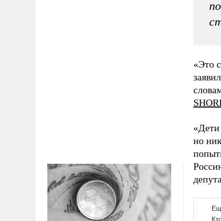
по
ст
«Это 
заяви
словам
SHOR
«Дети 
но ник
попыт
Росси
депута