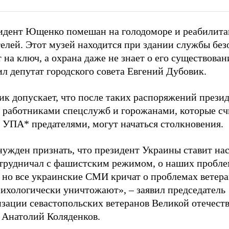
идент Ющенко помешан на голодоморе и реабилит
елей. Этот музей находится при здании службы без
 на ключ, а охрана даже не знает о его существован
л депутат городского совета Евгений Дубовик.
ик допускает, что после таких распоряжений прези
 работниками спецслужб и горожанами, которые с
 УПА* предателями, могут начаться столкновения.
ужден признать, что президент Украины ставит нас
отрудничал с фашистским режимом, о наших пробле
, но все украинские СМИ кричат о проблемах ветер
сихологически уничтожают», – заявил председатель
изации севастопольских ветеранов Великой отечест
 Анатолий Коляденков.