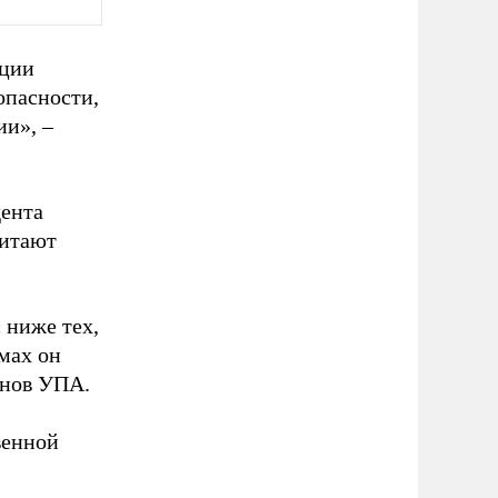
ации
опасности,
ии», –
дента
читают
 ниже тех,
мах он
анов УПА.
венной