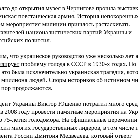
олго до открытия музея в Чернигове прошла выстав
инская повстанческая армия. История непокоренных
ом мероприятия милиции пришлось растаскивать
тавителей националистических партий Украины и
ссийских политсил.
м, что украинское руководство уже несколько лет 
изирует
проблему голода в СССР в 1930-х годах. По
 это была исключительно украинская трагедия, кот
 миллиона людей. Споры историков об истинном чи
х пор продолжаются.
дент Украины Виктор Ющенко потратил много средс
 в 2008 году провести памятные мероприятия на Ук
ю 75-летия голодомора. На официальные церемонии
сил многих государственных лидеров, в том числе 
дента России Дмитрия Медведева, который отверг