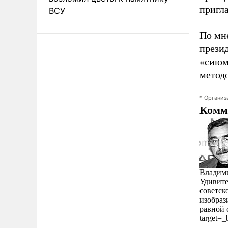
пригл
ВСУ
По мн
прези
«сиюм
метод
* Организ
Комм
Владими
Удивите
советск
изобраз
равной с
target=_