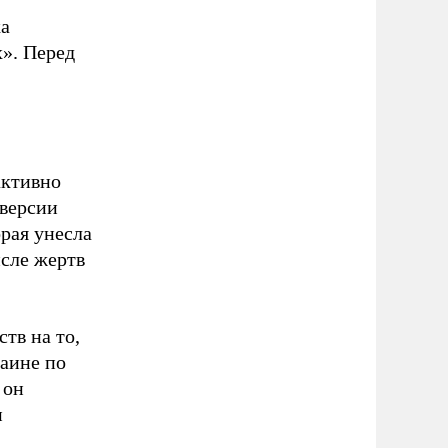
ка
». Перед
активно
 версии
орая унесла
сле жертв
тв на то,
раине по
 он
и