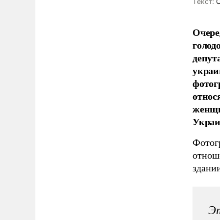
Tекст:
О
Очере
голод
депут
украи
фотог
относ
женщи
Украи
Фотог
отнош
здани
Эт