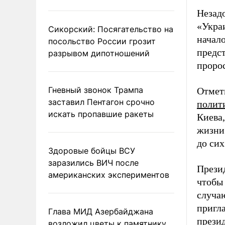
Незад
«Укра
Сикорский: Посягательство на
начал
посольство России грозит
предс
разрывом дипотношений
проро
Гневный звонок Трампа
Отмети
заставил Пентагон срочно
полит
искать пропавшие ракеты
Киева,
жизни
до си
Здоровые бойцы ВСУ
заразились ВИЧ после
Прези
американских экспериментов
чтобы
случа
пригла
Глава МИД Азербайджана
прези
возложил цветы к памятнику