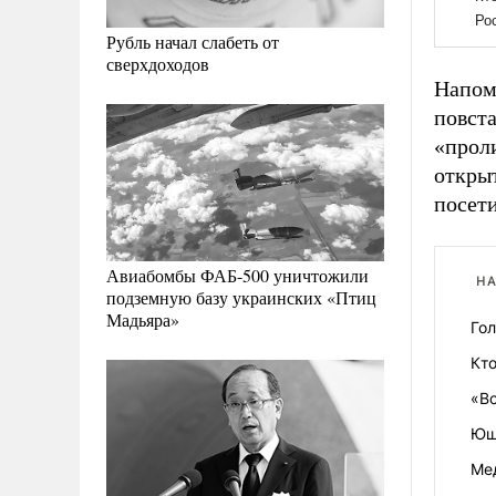
Рубль начал слабеть от
сверхдоходов
Напом
повст
«проли
открыт
посети
Авиабомбы ФАБ-500 уничтожили
НА
подземную базу украинских «Птиц
Мадьяра»
Го
Кто
«Вс
Ющ
Ме