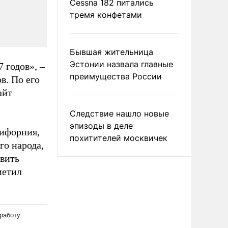
Cessna 182 питались
тремя конфетами
Бывшая жительница
Эстонии назвала главные
 годов», –
преимущества России
в. По его
айт
Следствие нашло новые
эпизоды в деле
лифорния,
похитителей москвичек
го народа,
авить
метил