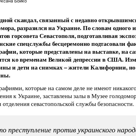
ксана Бойко
дной скандал, связанный с недавно открывшимс
омора, разразился на Украине. По словам одного и
атов горсовета Севастополя, подготавливая эксп
нские спецслужбы бесцеремонно подтасовали фа
рафии, которые представлены на выставке, на са
ятся ко временам Великой депрессии в США. Из
ны и дети на снимках – жители Калифорнии, но
ны.
рафиями, которые на самом деле не имеют никаког
ения к Украине, заставлены залы в Музее голодомо
и отделения севастопольской службы безопасности.
о преступление против украинского народ