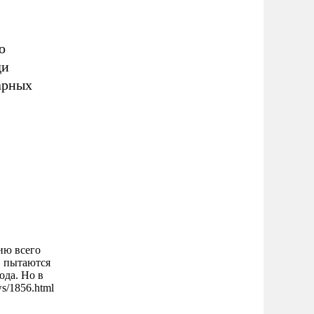
о
ди
арных
ию всего
, пытаются
ода. Но в
ws/1856.html