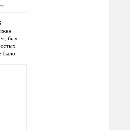
й
олжен
е», был
ростых
е было.