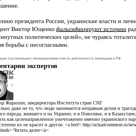
ашение.
ению президента России, украинские власти и личн
дент Виктор Ющенко
фальсифицируют историю
ра
инутных политических целей», не чураясь тоталит
ов борьбы с несогласными.
ация (организации) ликвидированы или их деятельность запрещена в РФ
ентарии экспертов
р Жарихин, замдиректора Института стран СНГ
льно даже не то, что люди занимаются неправым делом и трагед
ого народа, жившего и на Украине, и в Поволжье, и в Казахстане
ить как целенаправленное уничтожение именно украинского нар
тепени их не красит и другое. <a href= http://actualcomment.ru/ne
blank> Читать далее</a>