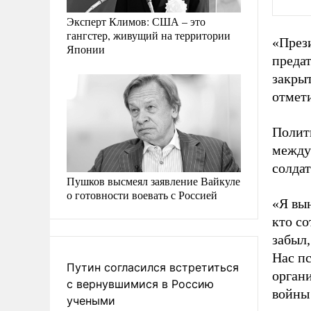
Эксперт Климов: США – это
гангстер, живущий на территории
«През
Японии
предат
закрыт
отмети
Полит
между
солдат
Пушков высмеял заявление Вайкуле
о готовности воевать с Россией
«Я вын
кто с
забыл
Нас п
Путин согласился встретиться
орган
с вернувшимися в Россию
войны
учеными