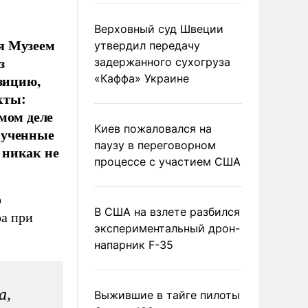
Верховный суд Швеции
я Музеем
утвердил передачу
з
задержанного сухогруза
озицию,
«Каффа» Украине
кты:
мом деле
Киев пожаловался на
мученные
паузу в переговорном
 никак не
процессе с участием США
о
В США на взлете разбился
ра при
экспериментальный дрон-
напарник F-35
а,
Выжившие в тайге пилоты