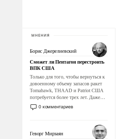
МНЕНИЯ
Борис Джерелиевский
Сможет ли Пентагон перестроить
ВПК США
Только для того, чтобы вернуться к
довоенному объему запасов ракет
Tomahawk, THAAD и Patriot США
потребуется более трех лет. Даже
небольшая война с Ираном
0 комментариев
опустошила американские
арсеналы. Сложившаяся ситуация
означает многолетний период
уязвимости США, например, перед
Геворг Мирзаян
Китаем.