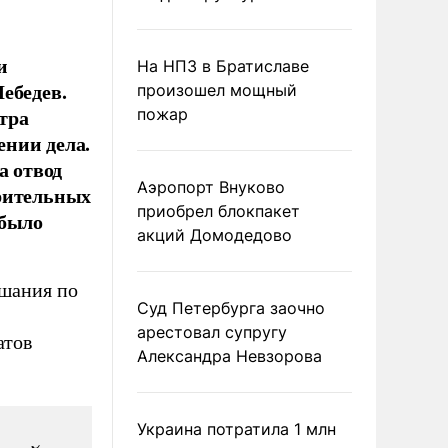
и
На НПЗ в Братиславе
ебедев.
произошел мощный
тра
пожар
нии дела.
а отвод
Аэропорт Внуково
арительных
приобрел блокпакет
 было
акций Домодедово
ушания по
Суд Петербурга заочно
арестовал супругу
атов
Александра Невзорова
Украина потратила 1 млн