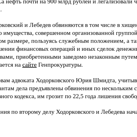
 нефть почти на 900 млрд рублей и легализовали ч
.
рковский и Лебедев обвиняются в том числе в хище
о имущества, совершенном организованной группой
ом размере, пользуясь служебным положением, а та
шении финансовых операций и иных сделок денеж
твами, приобретенными заведомо незаконным путем
ается на
сайте
Генпрокуратуры.
овам адвоката Ходорковского Юрия Шмидта, учитыва
антам дела предъявлены обвинения по нескольким с
ного кодекса, им грозит по 22,5 года лишения свобо
ния по второму делу Ходорковского и Лебедева нач