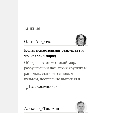
МНЕНИЯ
Ольга Андреева
Культ психотравмы разрушает и
человека, и народ
Обиды на этот жестокий мир,
разрушающий нас, таких хрупких и
ранимых, становятся новым
культом, постепенно вытесняя и
отменяя традиционное требование к
4 комментария
человеку – быть мужественным и
твердым под ударами судьбы, брать
на себя ответственность, помогать
слабым, идти вперед и
Александр Тимохин
адаптироваться.