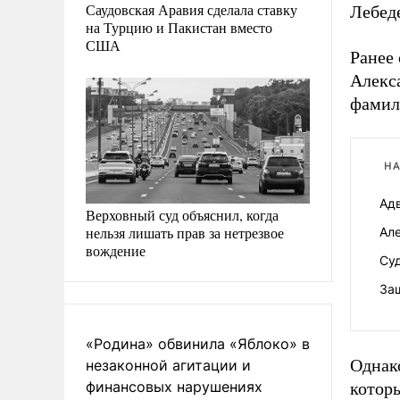
Саудовская Аравия сделала ставку
Лебеде
на Турцию и Пакистан вместо
США
Ранее 
Алекс
фамил
НА
Ад
Верховный суд объяснил, когда
нельзя лишать прав за нетрезвое
Ал
вождение
Су
За
«Родина» обвинила «Яблоко» в
Однако
незаконной агитации и
финансовых нарушениях
которы