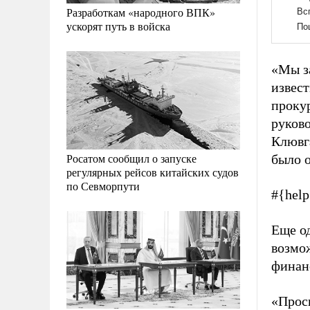
Разработкам «народного ВПК»
ускорят путь в войска
«Мы за
извест
прокур
руково
Клювг
Росатом сообщил о запуске
было о
регулярных рейсов китайских судов
по Севморпути
#{hel
Еще о
возмо
финан
«Проси