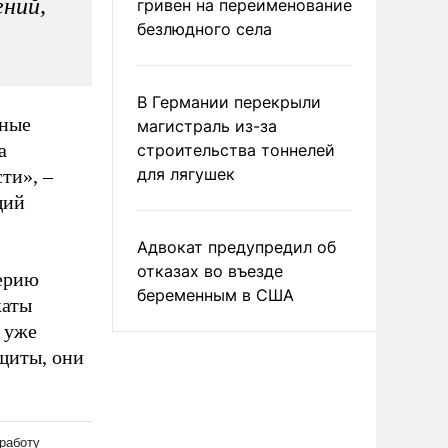
ений,
гривен на переименование
безлюдного села
В Германии перекрыли
тные
магистраль из-за
а
строительства тоннелей
для лягушек
ти», –
щий
Адвокат предупредил об
отказах во въезде
ерию
беременным в США
каты
х уже
щиты, они