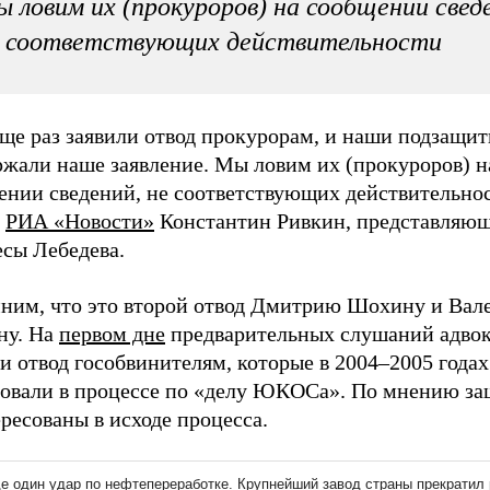
 ловим их (прокуроров) на сообщении свед
е соответствующих действительности
ще раз заявили отвод прокурорам, и наши подзащи
ржали наше заявление. Мы ловим их (прокуроров) н
ении сведений, не соответствующих действительнос
л
РИА «Новости»
Константин Ривкин, представляю
есы Лебедева.
ним, что это второй отвод Дмитрию Шохину и Вал
ну. На
первом дне
предварительных слушаний адво
и отвод гособвинителям, которые в 2004–2005 года
вовали в процессе по «делу ЮКОСа». По мнению за
ресованы в исходе процесса.