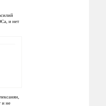
асилий
Са, и нет
лексанян,
 и не