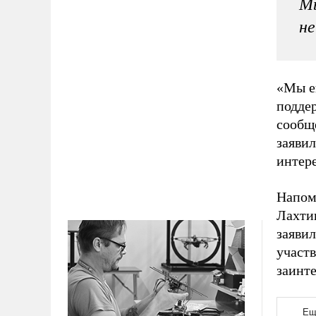
Мы
н
«Мы е
подде
сообщ
заяви
интер
Напом
Лахти
заявил
участ
заинте