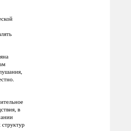
еской
влять
няна
ам
слушания,
естно.
ительное
ствия, в
пании
х структур