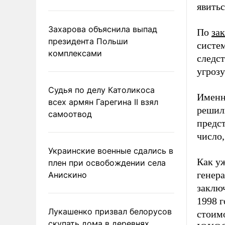
явитьс
Захарова объяснила выпад
По
за
президента Польши
систем
комплексами
следс
угрозу
Судья по делу Католикоса
Именн
всех армян Гарегина II взял
решил
самоотвод
предс
число,
Украинские военные сдались в
Как уж
плен при освобождении села
генер
Анискино
заключ
1998 
Лукашенко призвал белорусов
стоимо
скупать дома в деревнях