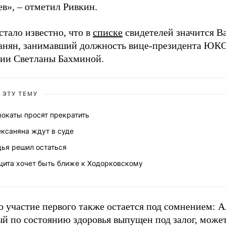
в», – отметил Ривкин.
стало известно, что в
списке
свидетелей значится В
анян, занимавший должность вице-президента ЮКО
ии Светланы Бахминой.
 ЭТУ ТЕМУ
вокаты просят прекратить
ексаняна ждут в суде
дья решил остаться
щита хочет быть ближе к Ходорковскому
 участие первого также остается под сомнением: А
й по состоянию здоровья выпущен под залог, может