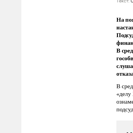
Tекст:
О
На по
наста
Подсу
финан
В сре
гособ
слуша
отказ
В сре
«делу 
ознам
подсу