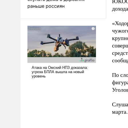
ЮКОСа
раньше россиян
дохода
«Ходо
чужог
крупн
совер
средс
сообщ
По сл
фигур
Уголов
Слуша
марта.