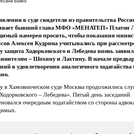
ксана Бойко
явлении в суде свидетеля из правительства Росси
ивает бывший глава МФО «МЕНАТЕП» Платон Л
димый намерен просить, чтобы показания минис
сов Алексея Кудрина учитывались при рассмотре
ду защита Ходорковского и Лебедева вновь заявил
винителям – Шохину и Лахтину. В начале предв
ний в удовлетворении аналогичного ходатайства
ано.
ду в Хамовническом суде Москвы продолжились сл
Ходорковского – Лебедева». Пятый день заседаний
еновался очередным ходатайством со стороны адвок
димых.