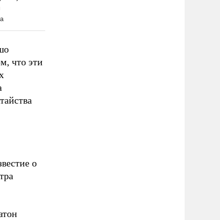
шо
м, что эти
х
а
атайства
звестие о
тра
атон