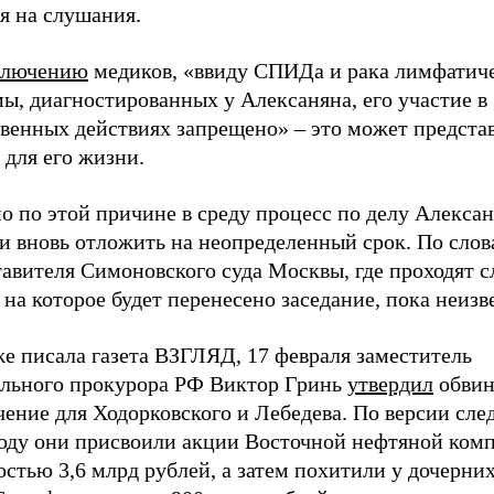
я на слушания.
ключению
медиков, «ввиду СПИДа и рака лимфатич
ы, диагностированных у Алексаняна, его участие в
твенных действиях запрещено» – это может предста
 для его жизни.
о по этой причине в среду процесс по делу Алекса
и вновь отложить на неопределенный срок. По слов
тавителя Симоновского суда Москвы, где проходят 
 на которое будет перенесено заседание, пока неизв
е писала газета ВЗГЛЯД, 17 февраля заместитель
ального прокурора РФ Виктор Гринь
утвердил
обвин
ение для Ходорковского и Лебедева. По версии след
году они присвоили акции Восточной нефтяной ком
стью 3,6 млрд рублей, а затем похитили у дочерни