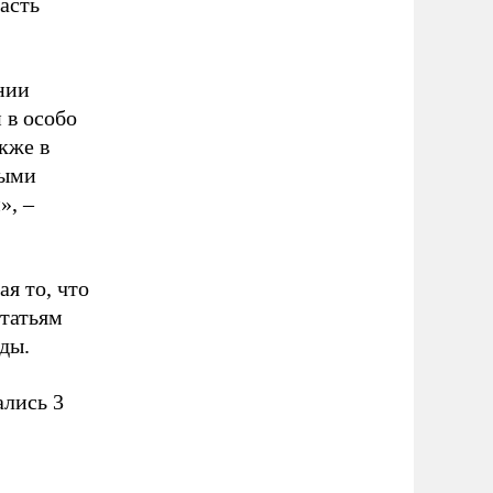
асть
нии
 в особо
кже в
ными
», –
я то, что
татьям
ды.
ались 3