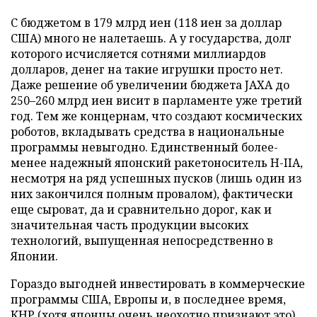
С бюджетом в 179 млрд иен (118 иен за доллар
США) много не налетаешь. А у государства, долг
которого исчисляется сотнями миллиардов
долларов, денег на такие игрушки просто нет.
Даже решение об увеличении бюджета JAXA до
250–260 млрд иен висит в парламенте уже третий
год. Тем же концернам, что создают космических
роботов, вкладывать средства в национальные
программы невыгодно. Единственный более-
менее надежный японский ракетоноситель H-IIA,
несмотря на ряд успешных пусков (лишь один из
них закончился полным провалом), фактически
еще сыроват, да и сравнительно дорог, как и
значительная часть продукции высоких
технологий, выпущенная непосредственно в
Японии.
Гораздо выгодней инвестировать в коммерческие
программы США, Европы и, в последнее время,
КНР (хотя японцы очень неохотно признают это).