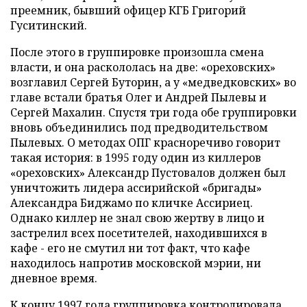
преемник, бывший офицер КГБ Григорий
Гуситинский.
После этого в группировке произошла смена
власти, и она раскололась на две: «ореховских»
возглавил Сергей Буторин, а у «медведковских» во
главе встали братья Олег и Андрей Пылевы и
Сергей Махалин. Спустя три года обе группировки
вновь объединились под предводительством
Пылевых. О методах ОПГ красноречиво говорит
такая история: в 1995 году один из киллеров
«ореховских» Александр Пустовалов должен был
уничтожить лидера ассирийской «бригады»
Александра Биджамо по кличке Ассириец.
Однако киллер не знал свою жертву в лицо и
застрелил всех посетителей, находившихся в
кафе - его не смутил ни тот факт, что кафе
находилось напротив московской мэрии, ни
дневное время.
К концу 1997 года группировка контролировала