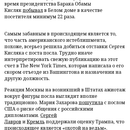
время президентства Барака Обамы
Кисляк
побывал
в Белом доме в качестве
посетителя минимум 22 раза.
Самым забавным в происходящем является то,
что часть американского истеблишмента,
похоже, всерьез решила добиться отставки Сергея
Кисляка с поста посла. Трудно иначе
интерпретировать свежую публикацию на этот
счет в The New York Times, которая написала о его
скором отъезде из Вашингтона и назначении на
другую должность.
Реакция Москвы на возникший в Штатах ажиотаж
вокруг фигуры посла выглядит вполне
традиционно. Мария Захарова
пошутила
с послом
США о риске общения с российскими
дипломатами.
Сергей
Лавров
и
Кремль
поддержали оценку Трампа, что
происходящее является «охотой на ведьм».