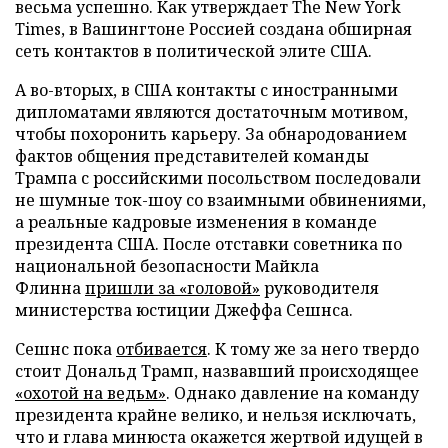
весьма успешно. Как утверждает The New York
Times, в Вашингтоне Россией создана обширная
сеть контактов в политической элите США.
А во-вторых, в США контакты с иностранными
дипломатами являются достаточным мотивом,
чтобы похоронить карьеру. За обнародованием
фактов общения представителей команды
Трампа с российскими посольством последовали
не шумные ток-шоу со взаимными обвинениями,
а реальные кадровые изменения в команде
президента США. После отставки советника по
национальной безопасности Майкла
Флинна
пришли за «головой»
руководителя
министерства юстиции Джеффа Сешнса.
Сешнс пока
отбивается
. К тому же за него твердо
стоит Дональд Трамп, назвавший происходящее
«охотой на ведьм»
. Однако давление на команду
президента крайне велико, и нельзя исключать,
что и глава минюста окажется жертвой идущей в